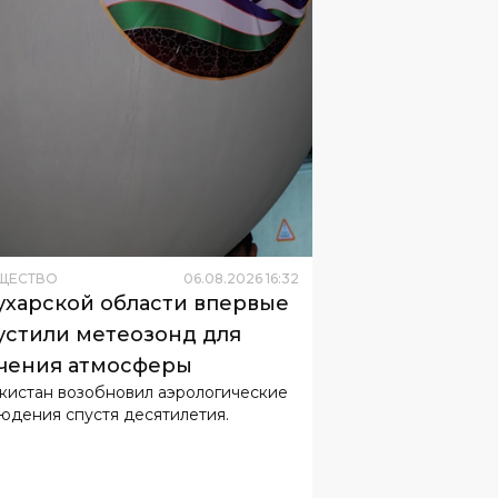
ЩЕСТВО
06
.
08
.
2026
16
:
32
ухарской области впервые
устили метеозонд для
чения атмосферы
кистан возобновил аэрологические
юдения спустя десятилетия.