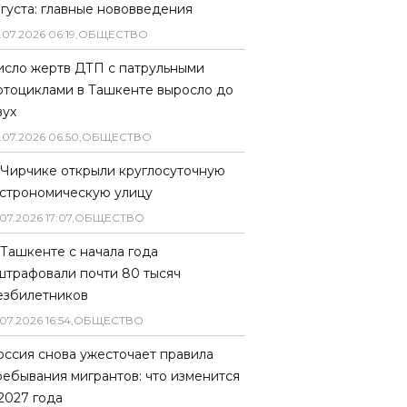
вгуста: главные нововведения
.
07
.
2026
06
:
19
,
ОБЩЕСТВО
исло жертв ДТП с патрульными
отоциклами в Ташкенте выросло до
вух
.
07
.
2026
06
:
50
,
ОБЩЕСТВО
 Чирчике открыли круглосуточную
астрономическую улицу
07
.
2026
17
:
07
,
ОБЩЕСТВО
 Ташкенте с начала года
штрафовали почти 80 тысяч
езбилетников
07
.
2026
16
:
54
,
ОБЩЕСТВО
оссия снова ужесточает правила
ребывания мигрантов: что изменится
 2027 года