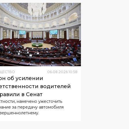
ЩЕСТВО
06
.
08
.
2026
10
:
58
он об усилении
етственности водителей
равили в Сенат
стности, намечено ужесточить
зание за передачу автомобиля
вершеннолетнему.