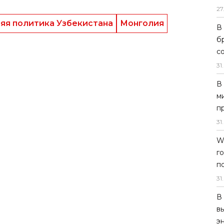
27
В
б
с
31
.
В
м
п
31
.
W
г
п
31
.
В
в
э