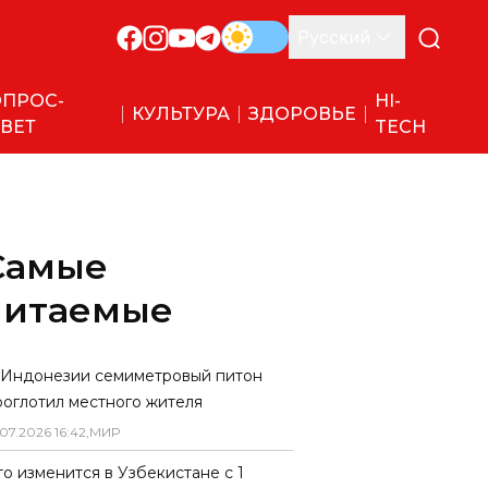
Русский
ПРОС-
HI-
КУЛЬТУРА
ЗДОРОВЬЕ
ВЕТ
TECH
Самые
читаемые
 Индонезии семиметровый питон
роглотил местного жителя
07
.
2026
16
:
42
,
МИР
то изменится в Узбекистане с 1