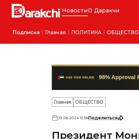
Новости
О Даракчи
Подписка
Главная
ПОЛИТИКА
ОБЩЕСТВО
Главная
ОБЩЕСТВО
Поделиться
23
.
06
.
2024
12
:
56
Президент Мон
сопровождении
Узбекистан