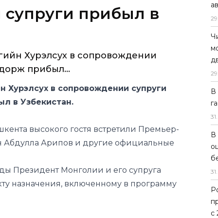
а
гийн Хурэлсух в сопровождении
29
дорж прибыл...
Ч
м
н Хурэлсух в сопровождении супруги
д
л в Узбекистан.
29
кента высокого гостя встретили Премьер-
В
н Абдулла Арипов и другие официальные
г
31
.
ды Президент Монголии и его супруга
В
ту назначения, включенному в программу
о
б
31
.
Р
яя политика Узбекистана
Монголия
п
с