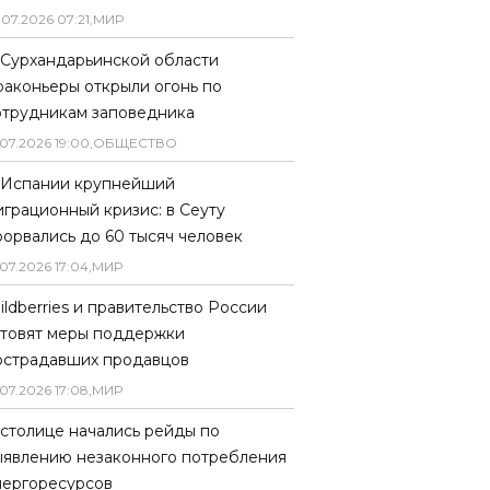
.
07
.
2026
07
:
21
,
МИР
 Сурхандарьинской области
раконьеры открыли огонь по
отрудникам заповедника
07
.
2026
19
:
00
,
ОБЩЕСТВО
 Испании крупнейший
играционный кризис: в Сеуту
рорвались до 60 тысяч человек
07
.
2026
17
:
04
,
МИР
ildberries и правительство России
отовят меры поддержки
острадавших продавцов
07
.
2026
17
:
08
,
МИР
 столице начались рейды по
ыявлению незаконного потребления
нергоресурсов