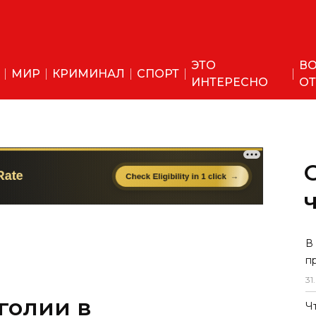
ЭТО
ВО
МИР
КРИМИНАЛ
СПОРТ
ИНТЕРЕСНО
ОТ
голии в
В
п
 супруги прибыл в
31
.
Ч