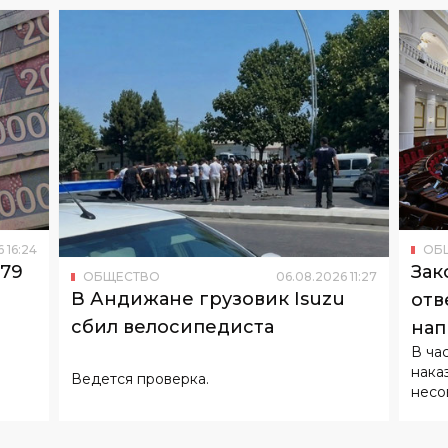
6
16
:
24
ОБ
179
Зак
ОБЩЕСТВО
06
.
08
.
2026
11
:
27
В Андижане грузовик Isuzu
отв
сбил велосипедиста
нап
В ча
нака
Ведется проверка.
несо