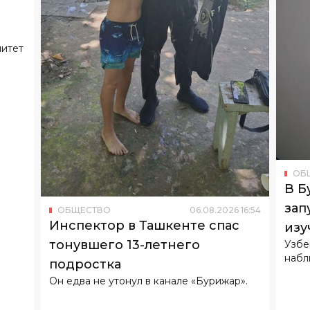
митет
ОБ
В Б
зап
ОБЩЕСТВО
06
.
08
.
2026
16
:
54
Инспектор в Ташкенте спас
изу
тонувшего 13-летнего
Узбе
набл
подростка
Он едва не утонул в канале «Бурижар».