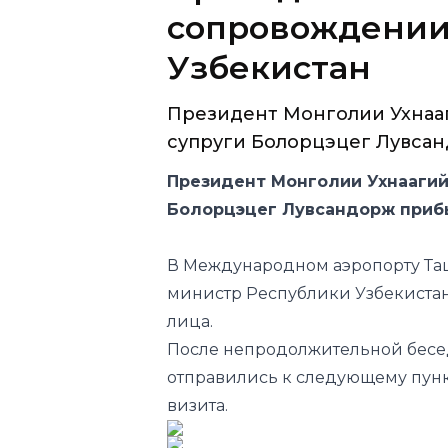
Президент Монголии Ухнаа
супруги Болорцэцег Лувсан
Президент Монголии Ухнаагий
Болорцэцег Лувсандорж прибы
В Международном аэропорту Таш
министр Республики Узбекиста
лица.
После непродолжительной бесе
отправились к следующему пунк
визита.
Официальные встречи
Внешн