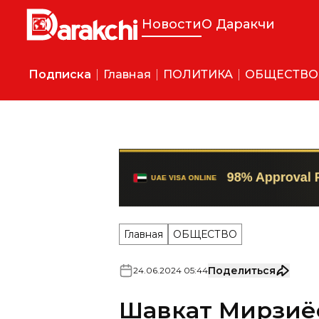
Новости
О Даракчи
Подписка
Главная
ПОЛИТИКА
ОБЩЕСТВО
Главная
ОБЩЕСТВО
Поделиться
24
.
06
.
2024
05
:
44
Шавкат Мирзиё