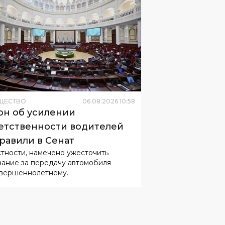
ЩЕСТВО
06
.
08
.
2026
10
:
58
он об усилении
етственности водителей
равили в Сенат
стности, намечено ужесточить
зание за передачу автомобиля
вершеннолетнему.