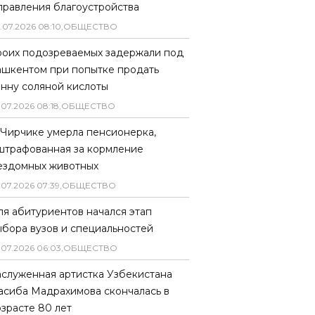
правления благоустройства
.
07
.
2026
08
:
10
,
ОБЩЕСТВО
роих подозреваемых задержали под
ашкентом при попытке продать
онну соляной кислоты
.
07
.
2026
08
:
18
,
ОБЩЕСТВО
 Чирчике умерла пенсионерка,
штрафованная за кормление
ездомных животных
.
07
.
2026
07
:
39
,
ОБЩЕСТВО
ля абитуриентов начался этап
ыбора вузов и специальностей
.
07
.
2026
06
:
03
,
ОБЩЕСТВО
аслуженная артистка Узбекистана
асиба Мадрахимова скончалась в
озрасте 80 лет