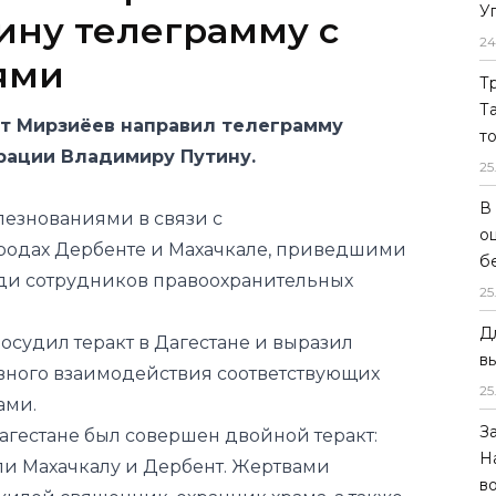
У
ину телеграмму с
24
ями
Т
Т
т Мирзиёев направил телеграмму
т
рации Владимиру Путину.
25
В
лезнованиями в связи с
о
родах Дербенте и Махачкале, приведшими
б
ди сотрудников правоохранительных
25
Д
осудил теракт в Дагестане и выразил
в
вного взаимодействия соответствующих
25
ами.
З
агестане был
совершен
двойной теракт:
Н
и Махачкалу и Дербент. Жертвами
в