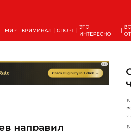
ЭТО
ВО
МИР
КРИМИНАЛ
СПОРТ
ИНТЕРЕСНО
ОТ
В
р
25
ев направил
В