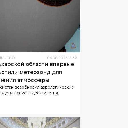
ЩЕСТВО
06
.
08
.
2026
16
:
32
ухарской области впервые
устили метеозонд для
чения атмосферы
кистан возобновил аэрологические
юдения спустя десятилетия.