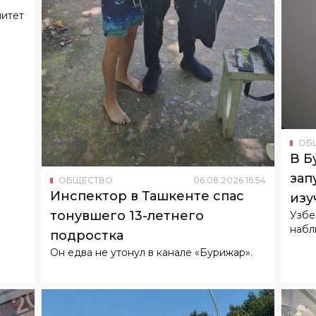
митет
ОБ
В Б
зап
ОБЩЕСТВО
06
.
08
.
2026
16
:
54
Инспектор в Ташкенте спас
изу
тонувшего 13-летнего
Узбе
набл
подростка
Он едва не утонул в канале «Бурижар».