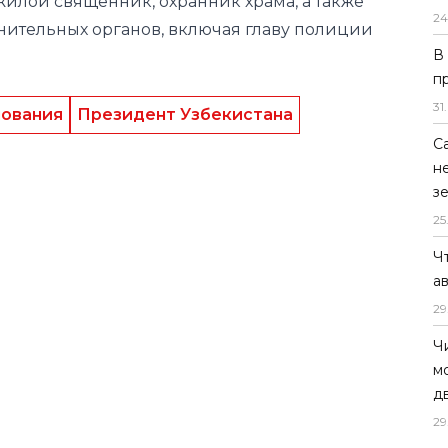
жилой священник, охранник храма, а также
24
нительных органов, включая главу полиции
В
п
31
.
ования
Президент Узбекистана
С
н
з
25
Ч
а
29
Ч
м
д
29