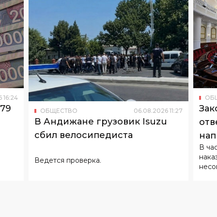
6
16
:
24
ОБ
179
Зак
ОБЩЕСТВО
06
.
08
.
2026
11
:
27
В Андижане грузовик Isuzu
отв
сбил велосипедиста
нап
В ча
нака
Ведется проверка.
несо