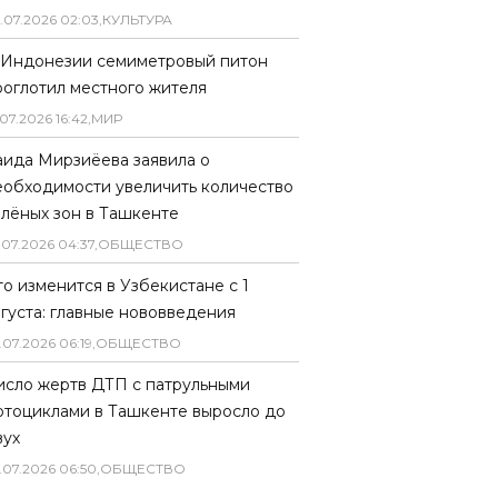
.
07
.
2026
02
:
03
,
КУЛЬТУРА
 Индонезии семиметровый питон
роглотил местного жителя
07
.
2026
16
:
42
,
МИР
аида Мирзиёева заявила о
еобходимости увеличить количество
елёных зон в Ташкенте
.
07
.
2026
04
:
37
,
ОБЩЕСТВО
то изменится в Узбекистане с 1
вгуста: главные нововведения
.
07
.
2026
06
:
19
,
ОБЩЕСТВО
исло жертв ДТП с патрульными
отоциклами в Ташкенте выросло до
вух
.
07
.
2026
06
:
50
,
ОБЩЕСТВО