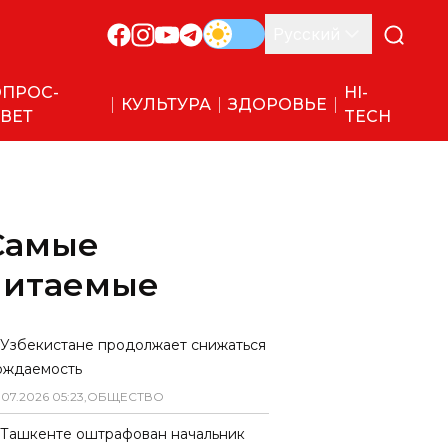
Русский
ПРОС-
HI-
КУЛЬТУРА
ЗДОРОВЬЕ
ВЕТ
TECH
Самые
читаемые
 Узбекистане продолжает снижаться
ождаемость
.
07
.
2026
05
:
23
,
ОБЩЕСТВО
 Ташкенте оштрафован начальник