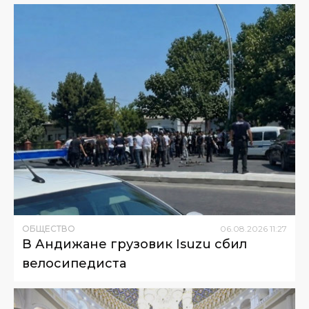
ОБЩЕСТВО
06
.
08
.
2026
11
:
27
В Андижане грузовик Isuzu сбил
велосипедиста