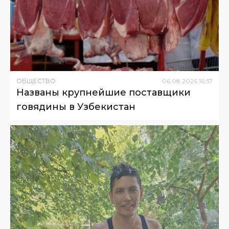
ОБЩЕСТВО
06
.
08
.
2026
16
:
57
Названы крупнейшие поставщики
говядины в Узбекистан