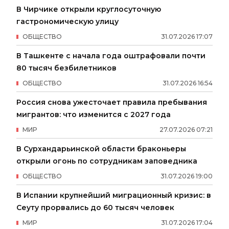
В Чирчике открыли круглосуточную
гастрономическую улицу
ОБЩЕСТВО
31
.
07
.
2026
17
:
07
В Ташкенте с начала года оштрафовали почти
80 тысяч безбилетников
ОБЩЕСТВО
31
.
07
.
2026
16
:
54
Россия снова ужесточает правила пребывания
мигрантов: что изменится с 2027 года
МИР
27
.
07
.
2026
07
:
21
В Сурхандарьинской области браконьеры
открыли огонь по сотрудникам заповедника
ОБЩЕСТВО
31
.
07
.
2026
19
:
00
В Испании крупнейший миграционный кризис: в
Сеуту прорвались до 60 тысяч человек
МИР
31
.
07
.
2026
17
:
04