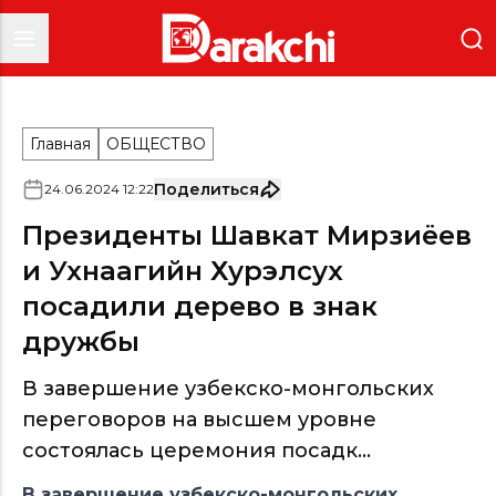
Главная
ОБЩЕСТВО
Поделиться
24
.
06
.
2024
12
:
22
Президенты Шавкат Мирзиёев
и Ухнаагийн Хурэлсух
посадили дерево в знак
дружбы
В завершение узбекско-монгольских
переговоров на высшем уровне
состоялась церемония посадк...
В завершение узбекско-монгольских