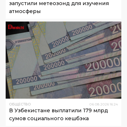
запустили метеозонд для изучения
атмосферы
ОБЩЕСТВО
06
.
08
.
2026
16
:
24
В Узбекистане выплатили 179 млрд
сумов социального кешбэка