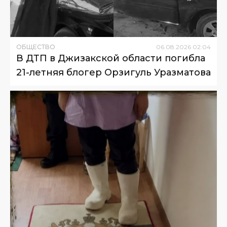
ОБЩЕСТВО
06
.
08
.
2026
02
:
04
В ДТП в Джизакской области погибла
21-летняя блогер Орзигуль Уразматова