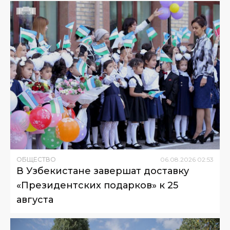
ОБЩЕСТВО
06
.
08
.
2026
02
:
53
В Узбекистане завершат доставку
«Президентских подарков» к 25
августа