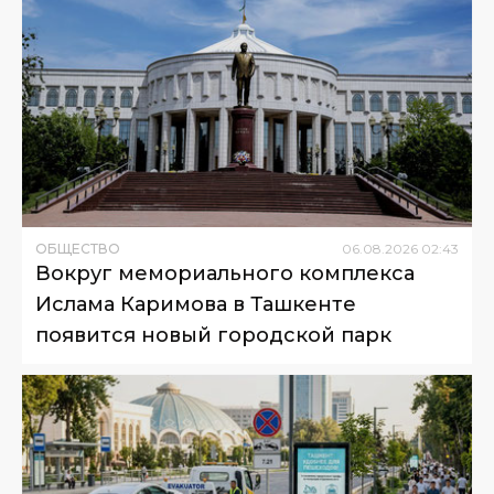
ОБЩЕСТВО
06
.
08
.
2026
02
:
43
Вокруг мемориального комплекса
Ислама Каримова в Ташкенте
появится новый городской парк