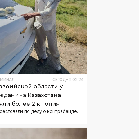
ИМИНАЛ
СЕГОДНЯ
02
:
24
авоийской области у
жданина Казахстана
яли более 2 кг опия
арестовали по делу о контрабанде.