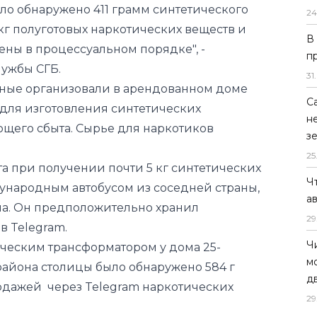
ло обнаружено 411 грамм синтетического
24
 кг полуготовых наркотических веществ и
В
ены в процессуальном порядке", -
п
лужбы СГБ.
31
.
нные организовали в арендованном доме
С
для изготовления синтетических
н
ющего сбыта. Сырье для наркотиков
з
25
а при получении почти 5 кг синтетических
Ч
ународным автобусом из соседней страны,
а
а. Он предположительно хранил
29
в Telegram.
Ч
ическим трансформатором у дома 25-
м
района столицы было обнаружено 584 г
д
одажей через Telegram наркотических
29