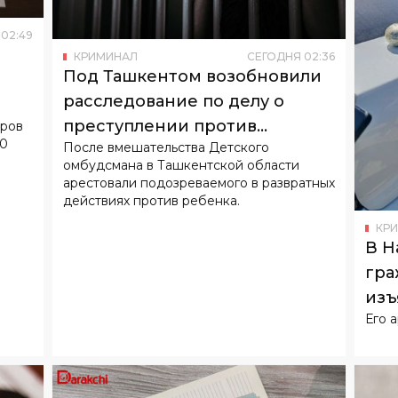
02
:
49
КРИМИНАЛ
СЕГОДНЯ
02
:
36
Под Ташкентом возобновили
о
расследование по делу о
преступлении против
аров
10
После вмешательства Детского
несовершеннолетнего
омбудсмана в Ташкентской области
арестовали подозреваемого в развратных
действиях против ребенка.
КР
В Н
гра
изъ
Его 