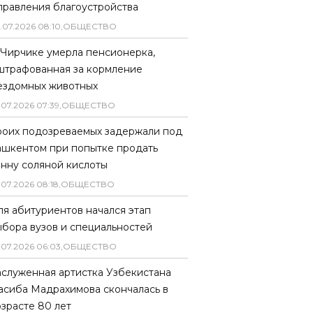
правления благоустройства
.
07
.
2026
08
:
10
,
ОБЩЕСТВО
 Чирчике умерла пенсионерка,
штрафованная за кормление
ездомных животных
.
07
.
2026
07
:
39
,
ОБЩЕСТВО
роих подозреваемых задержали под
ашкентом при попытке продать
онну соляной кислоты
.
07
.
2026
08
:
18
,
ОБЩЕСТВО
ля абитуриентов начался этап
ыбора вузов и специальностей
.
07
.
2026
06
:
03
,
ОБЩЕСТВО
аслуженная артистка Узбекистана
асиба Мадрахимова скончалась в
озрасте 80 лет