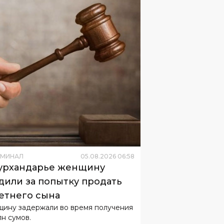
ИМИНАЛ
05
.
08
.
2026
06
:
58
урхандарье женщину
дили за попытку продать
летнего сына
ину задержали во время получения
лн сумов.