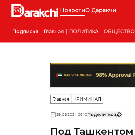
Новости
О Даракчи
Подписка
Главная
ПОЛИТИКА
ОБЩЕСТВО
Главная
КРИМИНАЛ
Поделиться
28
.
06
.
2024
09
:
10
Под Ташкентом