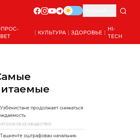
Русский
ПРОС-
HI-
КУЛЬТУРА
ЗДОРОВЬЕ
ВЕТ
TECH
Самые
читаемые
 Узбекистане продолжает снижаться
ождаемость
.
07
.
2026
05
:
23
,
ОБЩЕСТВО
 Ташкенте оштрафован начальник