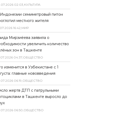
.
07
.
2026
02
:
03
,
КУЛЬТУРА
 Индонезии семиметровый питон
роглотил местного жителя
07
.
2026
16
:
42
,
МИР
аида Мирзиёева заявила о
еобходимости увеличить количество
елёных зон в Ташкенте
.
07
.
2026
04
:
37
,
ОБЩЕСТВО
то изменится в Узбекистане с 1
вгуста: главные нововведения
.
07
.
2026
06
:
19
,
ОБЩЕСТВО
исло жертв ДТП с патрульными
отоциклами в Ташкенте выросло до
вух
.
07
.
2026
06
:
50
,
ОБЩЕСТВО