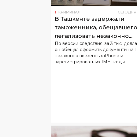
КРИМИНАЛ
СЕГОДНЯ
В Ташкенте задержали
таможенника, обещавшег
легализовать незаконно
По версии следствия, за 3 тыс. долл
ввезенные iPhone
он обещал оформить документы на 
незаконно ввезенных iPhone и
зарегистрировать их IMEI-коды.