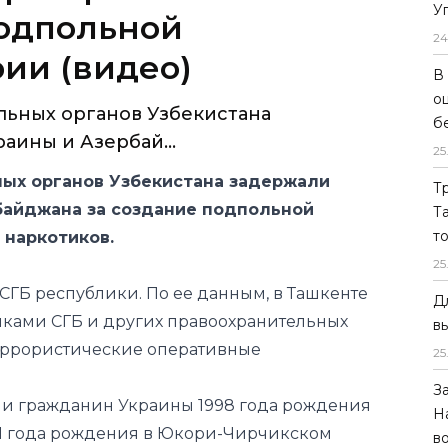
У
подпольной
24
ии (видео)
В
о
льных органов Узбекистана
б
аины и Азербай...
25
ых органов Узбекистана задержали
Т
байджана за создание подпольной
Т
т
 наркотиков.
25
СГБ республики. По ее данным, в Ташкенте
Д
иками СГБ и других правоохранительных
в
еррористические оперативные
25
З
ли гражданин Украины 1998 года рождения
Н
1 года рождения в Юкори-Чирчикском
в