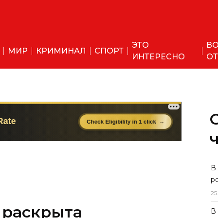
ЭТО
ВО
МИР
КРИМИНАЛ
СПОРТ
ИНТЕРЕСНО
ОТ
В
р
25
 раскрыта
В