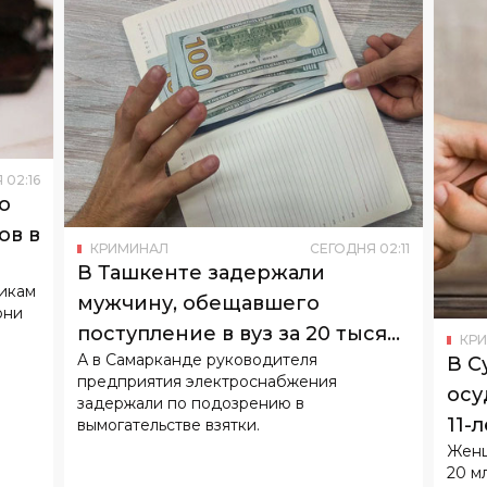
Я
02
:
16
о
ов в
КРИМИНАЛ
СЕГОДНЯ
02
:
11
В Ташкенте задержали
никам
мужчину, обещавшего
они
поступление в вуз за 20 тысяч
КР
А в Самарканде руководителя
В С
долларов
предприятия электроснабжения
осу
задержали по подозрению в
11-
вымогательстве взятки.
Женщ
20 м