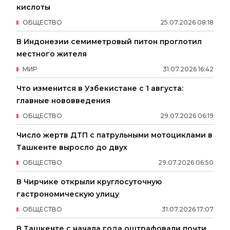
кислоты
ОБЩЕСТВО
25
.
07
.
2026
08
:
18
В Индонезии семиметровый питон проглотил
местного жителя
МИР
31
.
07
.
2026
16
:
42
Что изменится в Узбекистане с 1 августа:
главные нововведения
ОБЩЕСТВО
29
.
07
.
2026
06
:
19
Число жертв ДТП с патрульными мотоциклами в
Ташкенте выросло до двух
ОБЩЕСТВО
29
.
07
.
2026
06
:
50
В Чирчике открыли круглосуточную
гастрономическую улицу
ОБЩЕСТВО
31
.
07
.
2026
17
:
07
В Ташкенте с начала года оштрафовали почти