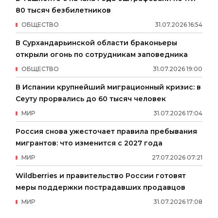
80 тысяч безбилетников
ОБЩЕСТВО
31
.
07
.
2026
16
:
54
В Сурхандарьинской области браконьеры
открыли огонь по сотрудникам заповедника
ОБЩЕСТВО
31
.
07
.
2026
19
:
00
В Испании крупнейший миграционный кризис: в
Сеуту прорвались до 60 тысяч человек
МИР
31
.
07
.
2026
17
:
04
Россия снова ужесточает правила пребывания
мигрантов: что изменится с 2027 года
МИР
27
.
07
.
2026
07
:
21
Wildberries и правительство России готовят
меры поддержки пострадавших продавцов
МИР
31
.
07
.
2026
17
:
08