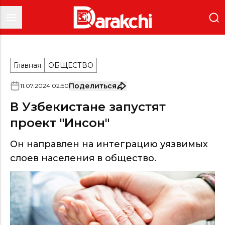
Главная
ОБЩЕСТВО
Поделиться
11
.
07
.
2024
02
:
50
В Узбекистане запустят
проект "Инсон"
Он направлен на интеграцию уязвимых
слоев населения в общество.