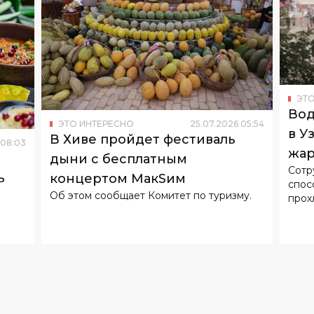
ЭТО
Вод
ЭТО ИНТЕРЕСНО
25
.
07
.
2026
05
:
54
в У
В Хиве пройдет фестиваль
08
:
03
жар
дыни с бесплатным
Сотр
ь
концертом МакSим
спос
Об этом сообщает Комитет по туризму.
прох