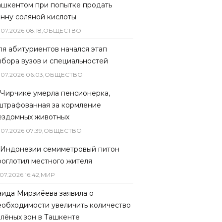
ашкентом при попытке продать
онну соляной кислоты
.
07
.
2026
08
:
18
,
ОБЩЕСТВО
ля абитуриентов начался этап
ыбора вузов и специальностей
.
07
.
2026
06
:
03
,
ОБЩЕСТВО
 Чирчике умерла пенсионерка,
штрафованная за кормление
ездомных животных
.
07
.
2026
07
:
39
,
ОБЩЕСТВО
 Индонезии семиметровый питон
роглотил местного жителя
07
.
2026
16
:
42
,
МИР
аида Мирзиёева заявила о
еобходимости увеличить количество
елёных зон в Ташкенте