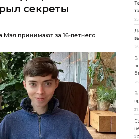
Т
а Мэя принимают за 16-летнего
т
25
Д
в
25
В
о
б
25
В
п
31
.
С
н
з