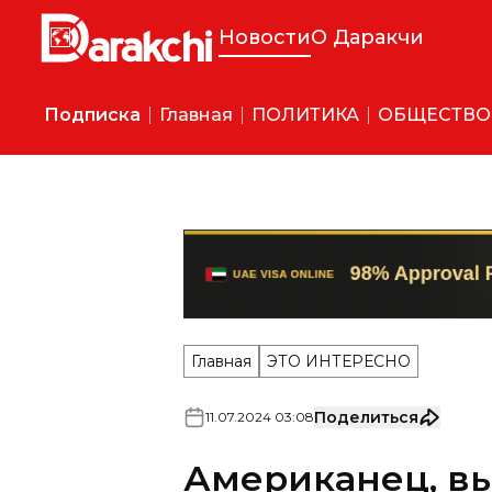
Новости
О Даракчи
Подписка
Главная
ПОЛИТИКА
ОБЩЕСТВО
Главная
ЭТО ИНТЕРЕСНО
Поделиться
11
.
07
.
2024
03
:
08
Американец, в
подросток, рас
молодости