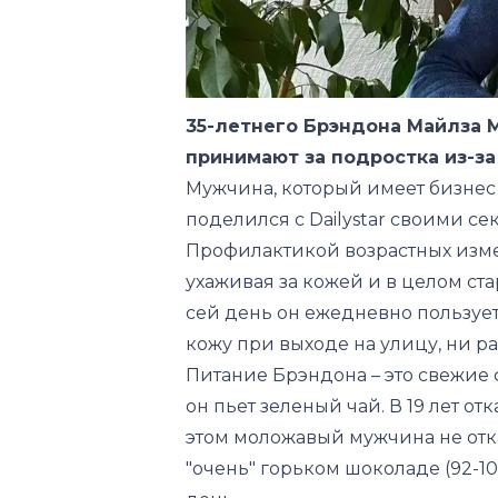
35-летнего Брэндона Майлза М
принимают за подростка из-з
Мужчина, который имеет бизне
поделился с
Dailystar
своими сек
Профилактикой возрастных измен
ухаживая за кожей и в целом ст
сей день он ежедневно пользуе
кожу при выходе на улицу, ни ра
Питание Брэндона – это свежие ф
он пьет зеленый чай. В 19 лет от
этом моложавый мужчина не отка
"очень" горьком шоколаде (92-10
день.
"Я не слишком увлекаюсь физи
физические нагрузки могут вызв