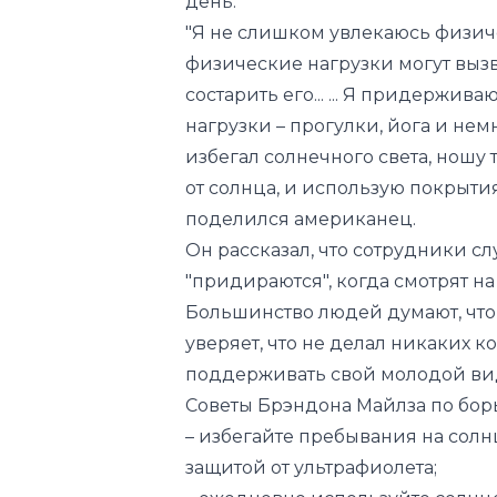
состарить его... ... Я придерж
нагрузки – прогулки, йога и немн
избегал солнечного света, ношу
от солнца, и использую покрытия
поделился американец.
Он рассказал, что сотрудники сл
"придираются", когда смотрят на
Большинство людей думают, что Бр
уверяет, что не делал никаких 
поддерживать свой молодой ви
Советы Брэндона Майлза по борь
– избегайте пребывания на сол
защитой от ультрафиолета;
– ежедневно используйте солнц
– ешьте ягоды, такие как черника
словам, обладают противовоспа