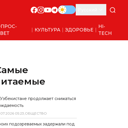
Русский
ПРОС-
HI-
КУЛЬТУРА
ЗДОРОВЬЕ
ВЕТ
TECH
Самые
читаемые
 Узбекистане продолжает снижаться
ождаемость
.
07
.
2026
05
:
23
,
ОБЩЕСТВО
роих подозреваемых задержали под