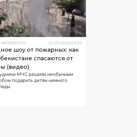
 ИНТЕРЕСНО
20
.
07
.
2026
09
:
20
ное шоу от пожарных: как
збекистане спасаются от
ы (видео)
удники МЧС решили необычным
обом подарить детям немного
лады.