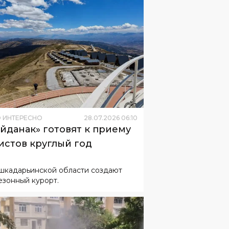
 ИНТЕРЕСНО
28
.
07
.
2026
06
:
10
йданак» готовят к приему
истов круглый год
шкадарьинской области создают
езонный курорт.