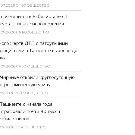
.
07
.
2026
04
:
37
,
ОБЩЕСТВО
то изменится в Узбекистане с 1
вгуста: главные нововведения
.
07
.
2026
06
:
19
,
ОБЩЕСТВО
исло жертв ДТП с патрульными
отоциклами в Ташкенте выросло до
вух
.
07
.
2026
06
:
50
,
ОБЩЕСТВО
 Чирчике открыли круглосуточную
астрономическую улицу
07
.
2026
17
:
07
,
ОБЩЕСТВО
 Ташкенте с начала года
штрафовали почти 80 тысяч
езбилетников
07
.
2026
16
:
54
,
ОБЩЕСТВО