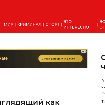
ЭТО
ВО
МИР
КРИМИНАЛ
СПОРТ
ИНТЕРЕСНО
ОТ
ыглядящий как
В
р
крыл секреты
25
Т