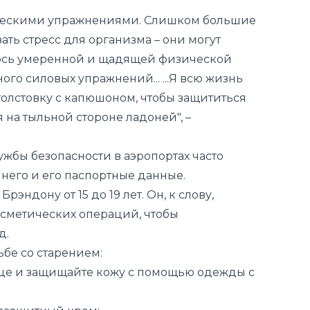
иваюсь умеренной и щадящей физической
ого силовых упражнений... ...Я всю жизнь
 толстовку с капюшоном, чтобы защититься
 на тыльной стороне ладоней", –
ужбы безопасности в аэропортах часто
 него и его паспортные данные.
эндону от 15 до 19 лет. Он, к слову,
косметических операций, чтобы
д.
бе со старением:
нце и защищайте кожу с помощью одежды с
езащитный крем;
, ежевика и малина, которые, по его
лительным действием;