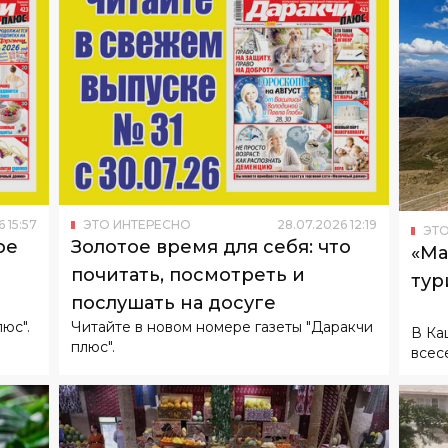
6
15
:
57
ЭТО ИНТЕРЕСНО
28
.
07
.
2026
12
:
19
ЭТО
ое
Золотое время для себя: что
«Ма
почитать, посмотреть и
тур
послушать на досуге
юс".
Читайте в новом номере газеты "Даракчи
В Ка
плюс".
всес