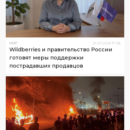
МИР
31
.
07
.
2026
17
:
08
Wildberries и правительство России
готовят меры поддержки
пострадавших продавцов