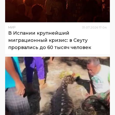
МИР
31
.
07
.
2026
17
:
04
В Испании крупнейший
миграционный кризис: в Сеуту
прорвались до 60 тысяч человек