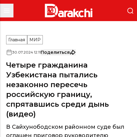
Главная
МИР
Поделиться
30
.
07
.
2024
12
:
11
Четыре гражданина
Узбекистана пытались
незаконно пересечь
российскую границу,
спрятавшись среди дынь
(видео)
В Сайхунободском районном суде был
оглашен приговор руководителю