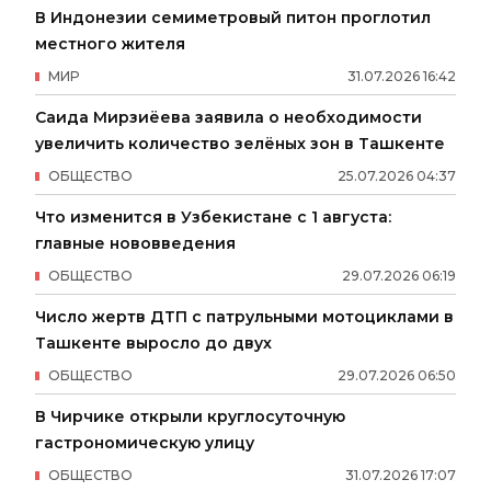
В Индонезии семиметровый питон проглотил
местного жителя
МИР
31
.
07
.
2026
16
:
42
Саида Мирзиёева заявила о необходимости
увеличить количество зелёных зон в Ташкенте
ОБЩЕСТВО
25
.
07
.
2026
04
:
37
Что изменится в Узбекистане с 1 августа:
главные нововведения
ОБЩЕСТВО
29
.
07
.
2026
06
:
19
Число жертв ДТП с патрульными мотоциклами в
Ташкенте выросло до двух
ОБЩЕСТВО
29
.
07
.
2026
06
:
50
В Чирчике открыли круглосуточную
гастрономическую улицу
ОБЩЕСТВО
31
.
07
.
2026
17
:
07