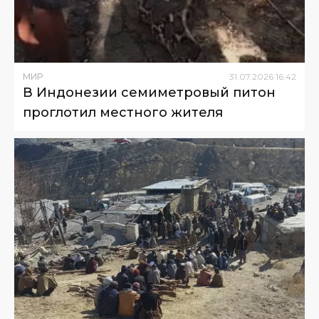
МИР
31
.
07
.
2026
16
:
42
В Индонезии семиметровый питон
проглотил местного жителя