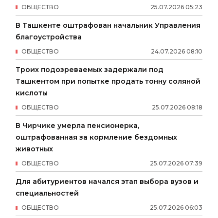
ОБЩЕСТВО
25
.
07
.
2026
05
:
23
В Ташкенте оштрафован начальник Управления
благоустройства
ОБЩЕСТВО
24
.
07
.
2026
08
:
10
Троих подозреваемых задержали под
Ташкентом при попытке продать тонну соляной
кислоты
ОБЩЕСТВО
25
.
07
.
2026
08
:
18
В Чирчике умерла пенсионерка,
оштрафованная за кормление бездомных
животных
ОБЩЕСТВО
25
.
07
.
2026
07
:
39
Для абитуриентов начался этап выбора вузов и
специальностей
ОБЩЕСТВО
25
.
07
.
2026
06
:
03