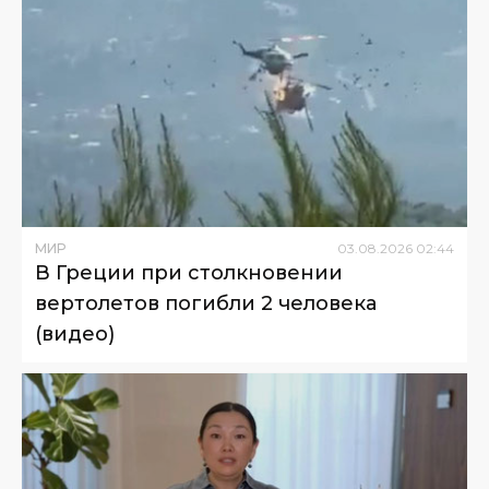
МИР
03
.
08
.
2026
02
:
44
В Греции при столкновении
вертолетов погибли 2 человека
(видео)