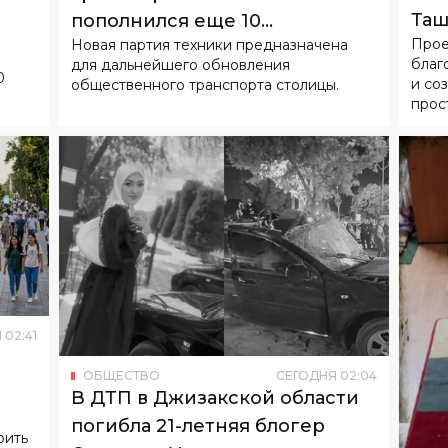
благ
для дальнейшего обновления
0
и со
общественного транспорта столицы.
прос
Я
02
:
41
ОБЩЕСТВО
СЕГОДНЯ
02
:
04
В ДТП в Джизакской области
погибла 21-летняя блогер
оить
Орзигуль Уразматова
Об этом сообщили в Управлении
ОБ
внутренних дел области.