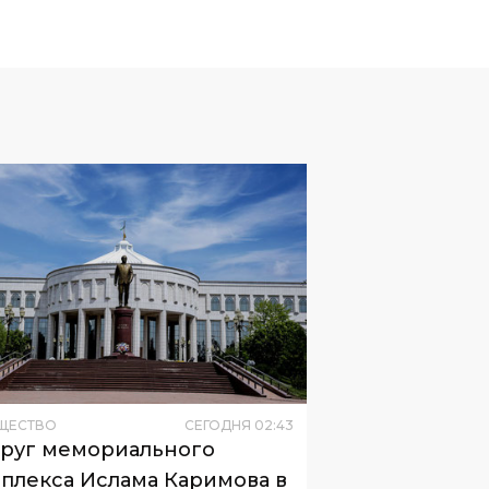
ЩЕСТВО
СЕГОДНЯ
02
:
43
руг мемориального
плекса Ислама Каримова в
кенте появится новый
кт предусматривает
одской парк