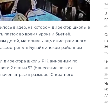
24
илось видео, на котором директор школы в
В
ь платок во время урока и бьет её.
п
вам детей, материалы административного
31
.
 рассмотрены в Бувайдинском районном
С
н
ал директора школы Р.К. виновным по
з
части 2 статьи 52 (Нанесение легких
25
начен штраф в размере 10-кратного
Ч
а
29
Ч
м
д
29