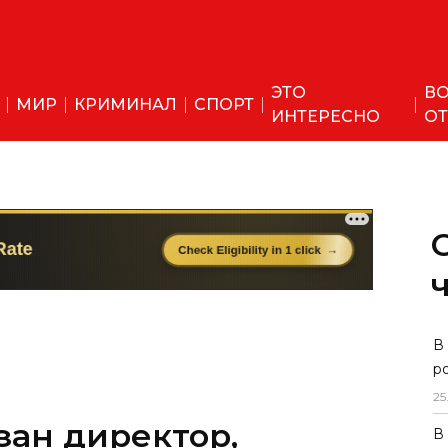
ЭТО
ВО
МИР
КРИМИНАЛ
СПОРТ
ИНТЕРЕСНО
ОТ
зан директор,
В
р
еницу снять платок
25
В
о двум статьям.