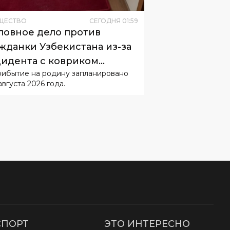
ловное дело против
жданки Узбекистана из-за
идента с ковриком
рибытие на родину запланировано
буждать не будут
августа 2026 года.
СПОРТ
ЭТО ИНТЕРЕСНО