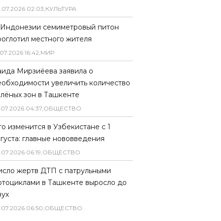
.
07
.
2026
02
:
03
,
КУЛЬТУРА
 Индонезии семиметровый питон
роглотил местного жителя
07
.
2026
16
:
42
,
МИР
аида Мирзиёева заявила о
еобходимости увеличить количество
елёных зон в Ташкенте
.
07
.
2026
04
:
37
,
ОБЩЕСТВО
то изменится в Узбекистане с 1
вгуста: главные нововведения
.
07
.
2026
06
:
19
,
ОБЩЕСТВО
исло жертв ДТП с патрульными
отоциклами в Ташкенте выросло до
вух
.
07
.
2026
06
:
50
,
ОБЩЕСТВО