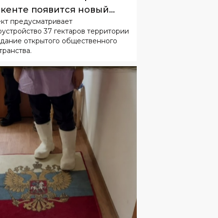
оустройство 37 гектаров территории
здание открытого общественного
транства.
ЩЕСТВО
СЕГОДНЯ
01
:
59