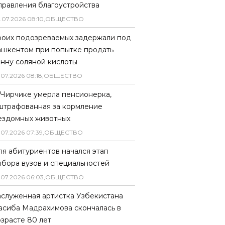
правления благоустройства
.
07
.
2026
08
:
10
,
ОБЩЕСТВО
роих подозреваемых задержали под
ашкентом при попытке продать
онну соляной кислоты
.
07
.
2026
08
:
18
,
ОБЩЕСТВО
 Чирчике умерла пенсионерка,
штрафованная за кормление
ездомных животных
.
07
.
2026
07
:
39
,
ОБЩЕСТВО
ля абитуриентов начался этап
ыбора вузов и специальностей
.
07
.
2026
06
:
03
,
ОБЩЕСТВО
аслуженная артистка Узбекистана
асиба Мадрахимова скончалась в
озрасте 80 лет