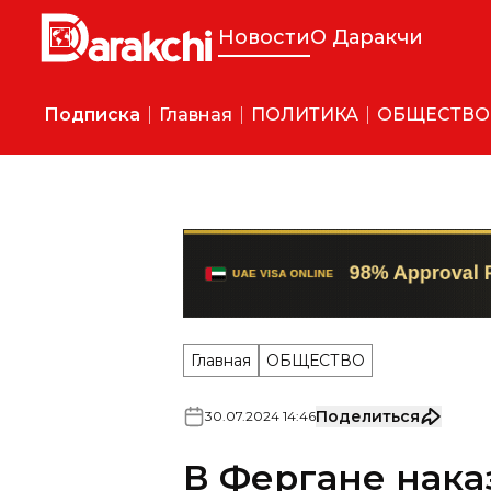
Новости
О Даракчи
Подписка
Главная
ПОЛИТИКА
ОБЩЕСТВО
Главная
ОБЩЕСТВО
Поделиться
30
.
07
.
2024
14
:
46
В Фергане нака
заставивший уч
Суд признал его виновным п