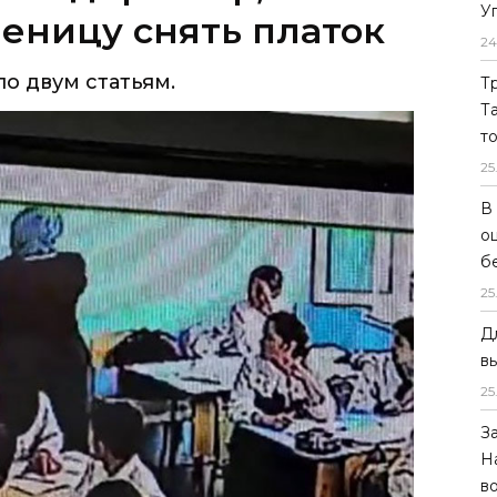
У
24
Т
Т
т
25
В
о
б
25
Д
в
25
З
Н
в