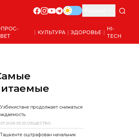
Русский
ПРОС-
HI-
КУЛЬТУРА
ЗДОРОВЬЕ
ВЕТ
TECH
Самые
читаемые
 Узбекистане продолжает снижаться
ождаемость
.
07
.
2026
05
:
23
,
ОБЩЕСТВО
 Ташкенте оштрафован начальник