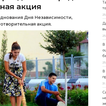
Т
готворительная акция.
т
25
Д
в
25
В
о
б
25
В
п
31
.
С
н
з