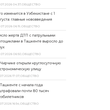
.
07
.
2026
04
:
37
,
ОБЩЕСТВО
то изменится в Узбекистане с 1
вгуста: главные нововведения
.
07
.
2026
06
:
19
,
ОБЩЕСТВО
исло жертв ДТП с патрульными
отоциклами в Ташкенте выросло до
вух
.
07
.
2026
06
:
50
,
ОБЩЕСТВО
 Чирчике открыли круглосуточную
астрономическую улицу
07
.
2026
17
:
07
,
ОБЩЕСТВО
 Ташкенте с начала года
штрафовали почти 80 тысяч
езбилетников
07
.
2026
16
:
54
,
ОБЩЕСТВО