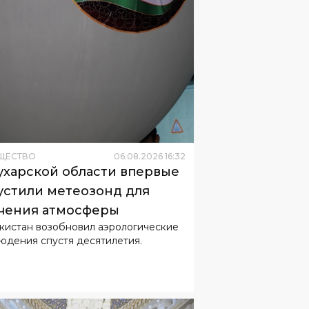
ЩЕСТВО
06
.
08
.
2026
16
:
32
ухарской области впервые
устили метеозонд для
чения атмосферы
кистан возобновил аэрологические
юдения спустя десятилетия.