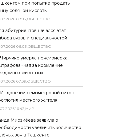
ашкентом при попытке продать
онну соляной кислоты
.
07
.
2026
08
:
18
,
ОБЩЕСТВО
ля абитуриентов начался этап
ыбора вузов и специальностей
.
07
.
2026
06
:
03
,
ОБЩЕСТВО
 Чирчике умерла пенсионерка,
штрафованная за кормление
ездомных животных
.
07
.
2026
07
:
39
,
ОБЩЕСТВО
 Индонезии семиметровый питон
роглотил местного жителя
07
.
2026
16
:
42
,
МИР
аида Мирзиёева заявила о
еобходимости увеличить количество
елёных зон в Ташкенте