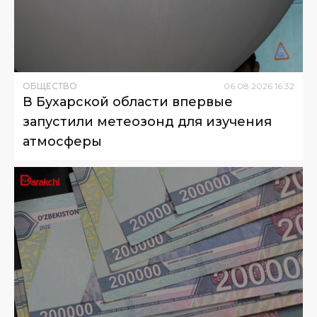
ОБЩЕСТВО
06
.
08
.
2026
16
:
32
В Бухарской области впервые
запустили метеозонд для изучения
атмосферы