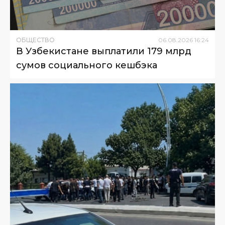
ОБЩЕСТВО
06
.
08
.
2026
16
:
24
В Узбекистане выплатили 179 млрд
сумов социального кешбэка