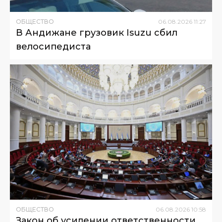
ОБЩЕСТВО
06
.
08
.
2026
11
:
27
В Андижане грузовик Isuzu сбил
велосипедиста
ОБЩЕСТВО
06
.
08
.
2026
10
:
58
Закон об усилении ответственности