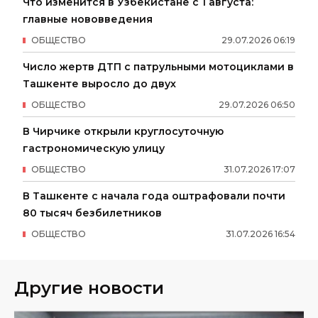
Что изменится в Узбекистане с 1 августа:
главные нововведения
ОБЩЕСТВО
29
.
07
.
2026
06
:
19
Число жертв ДТП с патрульными мотоциклами в
Ташкенте выросло до двух
ОБЩЕСТВО
29
.
07
.
2026
06
:
50
В Чирчике открыли круглосуточную
гастрономическую улицу
ОБЩЕСТВО
31
.
07
.
2026
17
:
07
В Ташкенте с начала года оштрафовали почти
80 тысяч безбилетников
ОБЩЕСТВО
31
.
07
.
2026
16
:
54
Другие новости