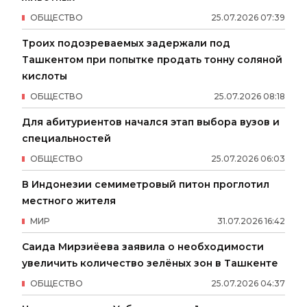
ОБЩЕСТВО
25
.
07
.
2026
07
:
39
Троих подозреваемых задержали под
Ташкентом при попытке продать тонну соляной
кислоты
ОБЩЕСТВО
25
.
07
.
2026
08
:
18
Для абитуриентов начался этап выбора вузов и
специальностей
ОБЩЕСТВО
25
.
07
.
2026
06
:
03
В Индонезии семиметровый питон проглотил
местного жителя
МИР
31
.
07
.
2026
16
:
42
Саида Мирзиёева заявила о необходимости
увеличить количество зелёных зон в Ташкенте
ОБЩЕСТВО
25
.
07
.
2026
04
:
37