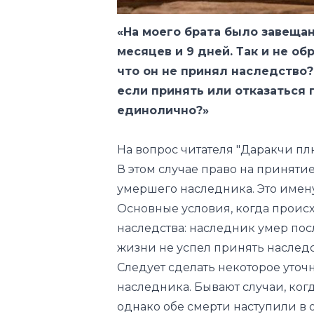
что он не принял наследство?
если принять или отказаться
единолично?»
На вопрос читателя "Даракчи пл
В этом случае право на приняти
умершего наследника. Это имен
Основные условия, когда проис
наследства: наследник умер по
жизни не успел принять наследс
Следует сделать некоторое уто
наследника. Бывают случаи, ког
однако обе смерти наступили в 
несколькими часами позже насл
трансмиссии не будет, посколь
в течение одних суток, они сч