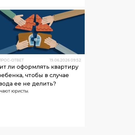
ПРОС-ОТВЕТ
19
.
06
.
2026
09
:
52
ит ли оформлять квартиру
ребенка, чтобы в случае
вода ее не делить?
чают юристы.