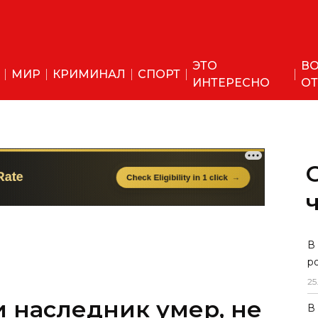
ЭТО
ВО
МИР
КРИМИНАЛ
СПОРТ
ИНТЕРЕСНО
ОТ
и наследник умер, не
В
р
наследство?
25
В