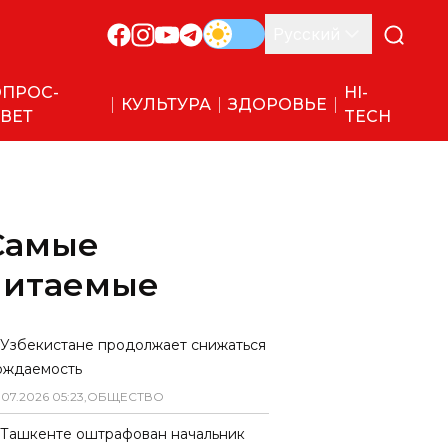
Русский
ПРОС-
HI-
КУЛЬТУРА
ЗДОРОВЬЕ
ВЕТ
TECH
Самые
читаемые
 Узбекистане продолжает снижаться
ождаемость
.
07
.
2026
05
:
23
,
ОБЩЕСТВО
 Ташкенте оштрафован начальник