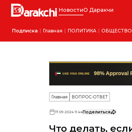
Новости
О Даракчи
Подписка
Главная
ПОЛИТИКА
ОБЩЕСТВО
Главная
ВОПРОС-ОТВЕТ
Поделиться
17
.
09
.
2024
11
:
44
Что делать, есл
успев принять 
Отвечает юрист.