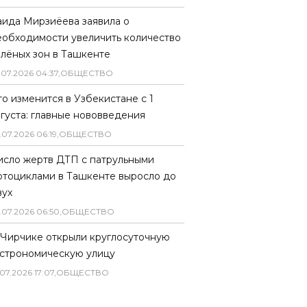
аида Мирзиёева заявила о
еобходимости увеличить количество
елёных зон в Ташкенте
.
07
.
2026
04
:
37
,
ОБЩЕСТВО
то изменится в Узбекистане с 1
вгуста: главные нововведения
.
07
.
2026
06
:
19
,
ОБЩЕСТВО
исло жертв ДТП с патрульными
отоциклами в Ташкенте выросло до
вух
.
07
.
2026
06
:
50
,
ОБЩЕСТВО
 Чирчике открыли круглосуточную
астрономическую улицу
07
.
2026
17
:
07
,
ОБЩЕСТВО