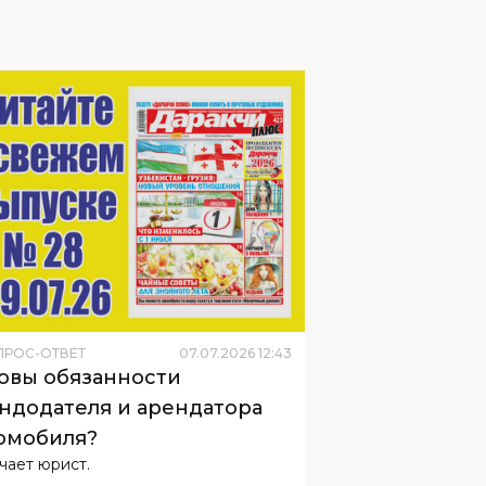
ПРОС-ОТВЕТ
07
.
07
.
2026
12
:
43
овы обязанности
ндодателя и арендатора
омобиля?
чает юрист.