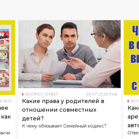
ВОПРОС-ОТВЕТ
09
.
07
.
2026
11
:
48
Какие права у родителей в
6
16
:
01
ВО
чее
Как
отношении совместных
 как
аре
детей?
авт
К чему обязывает Семейный кодекс?
ракчи
Отве