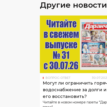
ВОПРОС-ОТВЕТ
30
.
07
.
202
Могут ли ограничить горя
водоснабжение за долги и
его восстановить?
Читайте в новом номере газеты "Да
плюс".