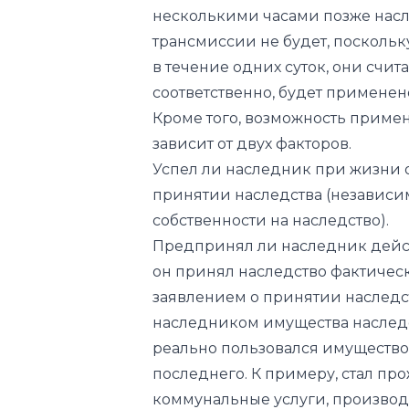
соответственно, будет применен
Кроме того, возможность приме
зависит от двух факторов.
Успел ли наследник при жизни о
принятии наследства (независим
собственности на наследство).
Предпринял ли наследник действ
он принял наследство фактическ
заявлением о принятии наследст
наследником имущества наследо
реально пользовался имущество
последнего. К примеру, стал про
коммунальные услуги, производи
взял себе в качестве наследств
предметы домашнего обихода и 
Указанные действия наследник