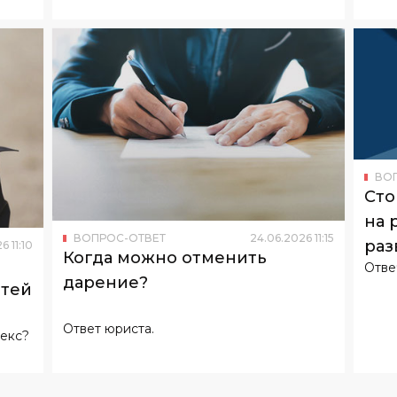
ВО
Сто
на 
ВОПРОС-ОТВЕТ
24
.
06
.
2026
11
:
15
раз
26
11
:
10
Когда можно отменить
Отве
дарение?
етей
Ответ юриста.
екс?