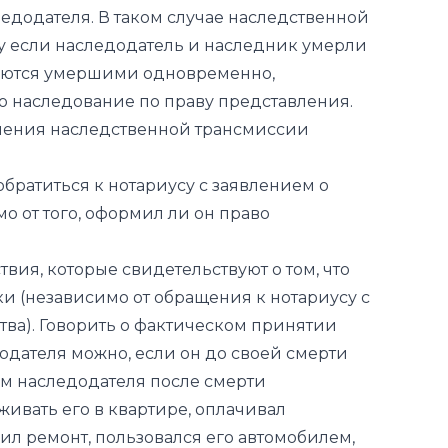
о наследование по праву представления.
нения наследственной трансмиссии
братиться к нотариусу с заявлением о
о от того, оформил ли он право
ия, которые свидетельствуют о том, что
и (независимо от обращения к нотариусу с
ва). Говорить о фактическом принятии
дателя можно, если он до своей смерти
м наследодателя после смерти
живать его в квартире, оплачивал
л ремонт, пользовался его автомобилем,
а другие вещи наследодателя (ценности,
др.).
а исключают применение наследственной