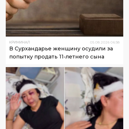
КРИМИНАЛ
05
.
08
.
2026
06
:
58
В Сурхандарье женщину осудили за
попытку продать 11-летнего сына