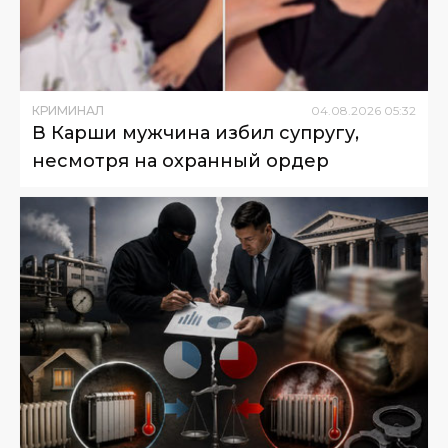
КРИМИНАЛ
04
.
08
.
2026
05
:
32
В Карши мужчина избил супругу,
несмотря на охранный ордер