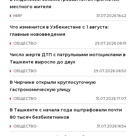
местного жителя
МИР
31
.
07
.
2026
16
:
42
Что изменится в Узбекистане с 1 августа:
главные нововведения
ОБЩЕСТВО
29
.
07
.
2026
06
:
19
Число жертв ДТП с патрульными мотоциклами в
Ташкенте выросло до двух
ОБЩЕСТВО
29
.
07
.
2026
06
:
50
В Чирчике открыли круглосуточную
гастрономическую улицу
ОБЩЕСТВО
31
.
07
.
2026
17
:
07
В Ташкенте с начала года оштрафовали почти
80 тысяч безбилетников
ОБЩЕСТВО
31
.
07
.
2026
16
:
54