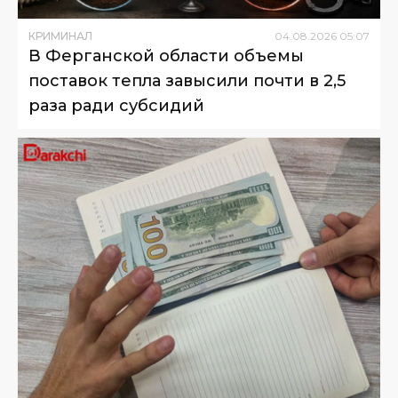
КРИМИНАЛ
04
.
08
.
2026
05
:
07
В Ферганской области объемы
поставок тепла завысили почти в 2,5
раза ради субсидий