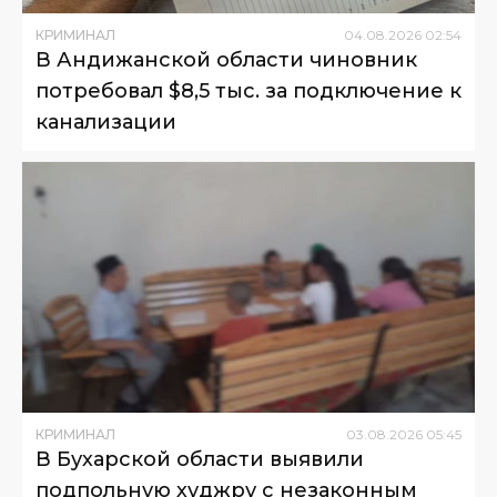
КРИМИНАЛ
04
.
08
.
2026
02
:
54
В Андижанской области чиновник
потребовал $8,5 тыс. за подключение к
канализации
КРИМИНАЛ
03
.
08
.
2026
05
:
45
В Бухарской области выявили
подпольную худжру с незаконным