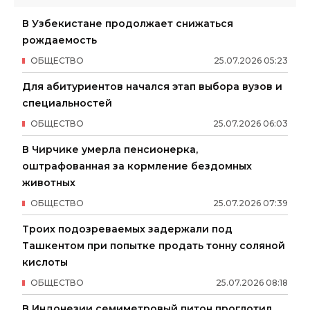
В Узбекистане продолжает снижаться
рождаемость
ОБЩЕСТВО
25
.
07
.
2026
05
:
23
Для абитуриентов начался этап выбора вузов и
специальностей
ОБЩЕСТВО
25
.
07
.
2026
06
:
03
В Чирчике умерла пенсионерка,
оштрафованная за кормление бездомных
животных
ОБЩЕСТВО
25
.
07
.
2026
07
:
39
Троих подозреваемых задержали под
Ташкентом при попытке продать тонну соляной
кислоты
ОБЩЕСТВО
25
.
07
.
2026
08
:
18
В Индонезии семиметровый питон проглотил