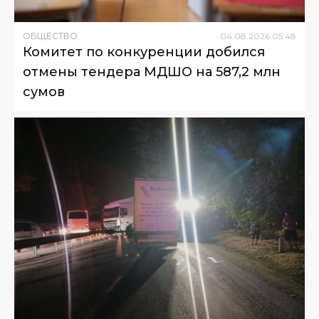
ОБЩЕСТВО
04
.
08
.
2026
05
:
48
Комитет по конкуренции добился
отмены тендера МДШО на 587,2 млн
сумов