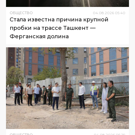
ОБЩЕСТВО
04
.
08
.
2026
05
:
40
Стала известна причина крупной
пробки на трассе Ташкент —
Ферганская долина
ОБЩЕСТВО
04
.
08
.
2026
05
:
29