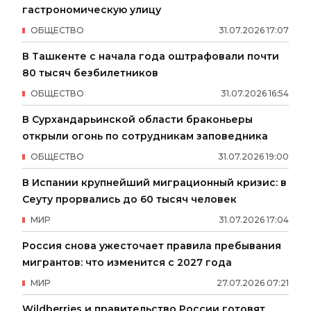
гастрономическую улицу
ОБЩЕСТВО
31
.
07
.
2026
17
:
07
В Ташкенте с начала года оштрафовали почти
80 тысяч безбилетников
ОБЩЕСТВО
31
.
07
.
2026
16
:
54
В Сурхандарьинской области браконьеры
открыли огонь по сотрудникам заповедника
ОБЩЕСТВО
31
.
07
.
2026
19
:
00
В Испании крупнейший миграционный кризис: в
Сеуту прорвались до 60 тысяч человек
МИР
31
.
07
.
2026
17
:
04
Россия снова ужесточает правила пребывания
мигрантов: что изменится с 2027 года
МИР
27
.
07
.
2026
07
:
21
Wildberries и правительство России готовят