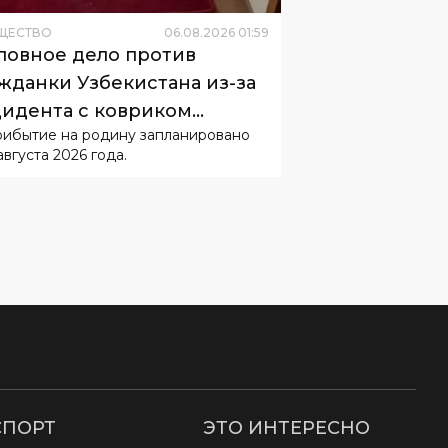
ЩЕСТВО
06
.
08
.
2026
01
:
59
ловное дело против
жданки Узбекистана из-за
идента с ковриком
рибытие на родину запланировано
буждать не будут
августа 2026 года.
СПОРТ
ЭТО ИНТЕРЕСНО