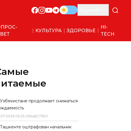
Русский
ПРОС-
HI-
КУЛЬТУРА
ЗДОРОВЬЕ
ВЕТ
TECH
Самые
читаемые
 Узбекистане продолжает снижаться
ождаемость
.
07
.
2026
05
:
23
,
ОБЩЕСТВО
 Ташкенте оштрафован начальник