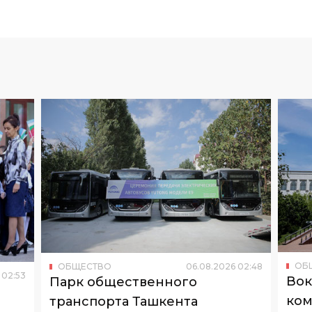
ОБ
ОБЩЕСТВО
06
.
08
.
2026
02
:
48
02
:
53
Вок
Парк общественного
ком
транспорта Ташкента