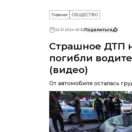
Главная
ОБЩЕСТВО
Поделиться
22
.
10
.
2024
09
:
52
Страшное ДТП н
погибли водит
(видео)
От автомобиля осталась гру