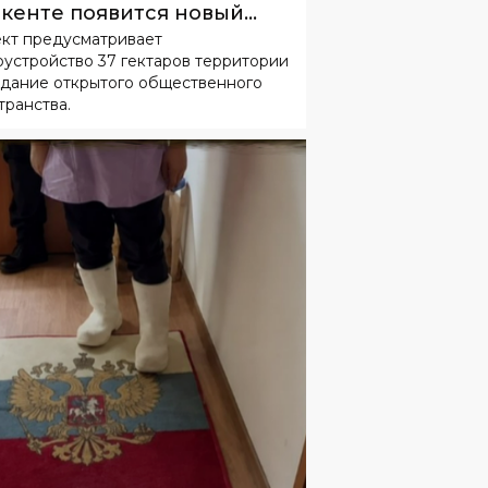
кенте появится новый
кт предусматривает
одской парк
оустройство 37 гектаров территории
здание открытого общественного
транства.