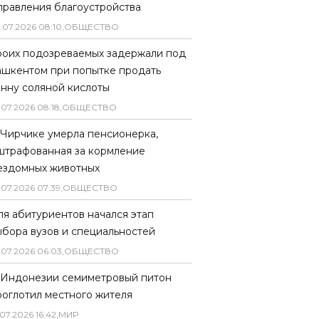
правления благоустройства
.
07
.
2026
08
:
10
,
ОБЩЕСТВО
роих подозреваемых задержали под
ашкентом при попытке продать
онну соляной кислоты
.
07
.
2026
08
:
18
,
ОБЩЕСТВО
 Чирчике умерла пенсионерка,
штрафованная за кормление
ездомных животных
.
07
.
2026
07
:
39
,
ОБЩЕСТВО
ля абитуриентов начался этап
ыбора вузов и специальностей
.
07
.
2026
06
:
03
,
ОБЩЕСТВО
 Индонезии семиметровый питон
роглотил местного жителя
07
.
2026
16
:
42
,
МИР