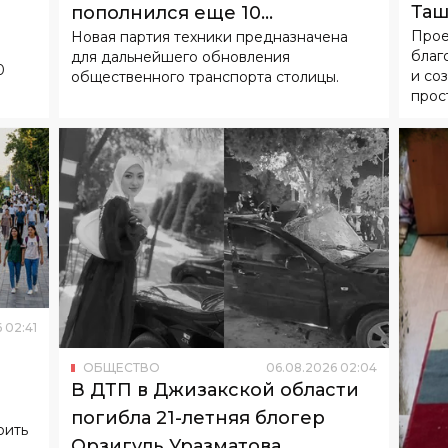
Таш
пополнился еще 10
Прое
Новая партия техники предназначена
гор
китайскими электробусами
благ
для дальнейшего обновления
0
и со
общественного транспорта столицы.
прос
6
02
:
41
ОБЩЕСТВО
06
.
08
.
2026
02
:
04
В ДТП в Джизакской области
погибла 21-летняя блогер
оить
Орзигуль Уразматова