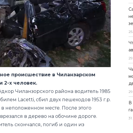
С
н
з
25
Ч
а
29
Ч
ное происшествие в Чиланзарском
м
 2-х человек.
д
нёдкор Чиланзорского района водитель 1985
29
илем Lacetti, сбил двух пешеходов 1953 г.р.
В
у в неположенном месте. После этого
г
врезался в дерево на обочине дороге.
31
.
итель скончался, погиб и один из