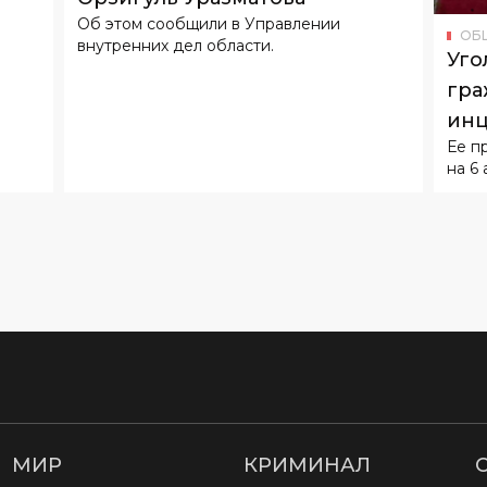
Об этом сообщили в Управлении
ОБ
внутренних дел области.
Уго
гра
инц
Ее п
воз
на 6 
МИР
КРИМИНАЛ