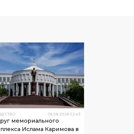
ЩЕСТВО
06
.
08
.
2026
02
:
43
руг мемориального
плекса Ислама Каримова в