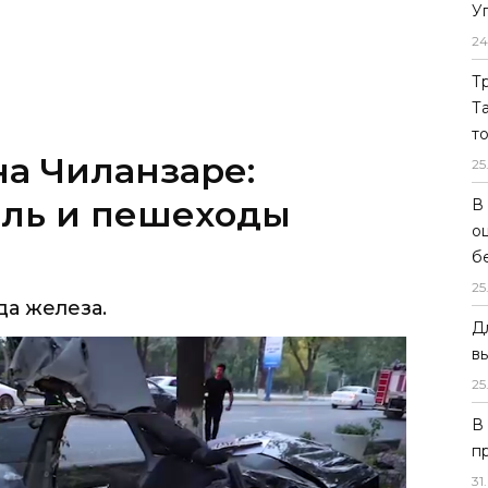
У
24
Т
Т
т
а Чиланзаре:
25
ель и пешеходы
В
о
б
25
да железа.
Д
в
25
В
п
31
.