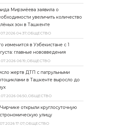
аида Мирзиёева заявила о
еобходимости увеличить количество
елёных зон в Ташкенте
.
07
.
2026
04
:
37
,
ОБЩЕСТВО
то изменится в Узбекистане с 1
вгуста: главные нововведения
.
07
.
2026
06
:
19
,
ОБЩЕСТВО
исло жертв ДТП с патрульными
отоциклами в Ташкенте выросло до
вух
.
07
.
2026
06
:
50
,
ОБЩЕСТВО
 Чирчике открыли круглосуточную
астрономическую улицу
07
.
2026
17
:
07
,
ОБЩЕСТВО