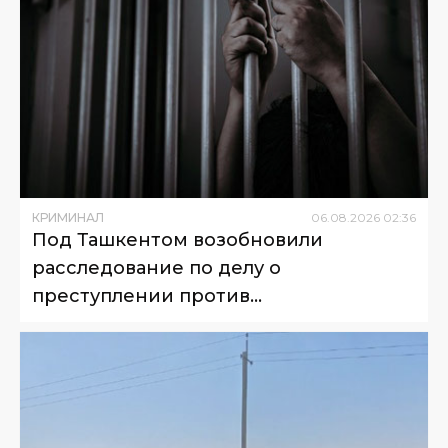
КРИМИНАЛ
06
.
08
.
2026
02
:
36
Под Ташкентом возобновили
расследование по делу о
преступлении против
несовершеннолетнего