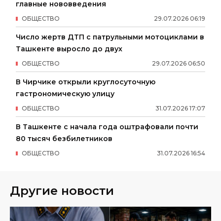
главные нововведения
ОБЩЕСТВО
29
.
07
.
2026
06
:
19
Число жертв ДТП с патрульными мотоциклами в
Ташкенте выросло до двух
ОБЩЕСТВО
29
.
07
.
2026
06
:
50
В Чирчике открыли круглосуточную
гастрономическую улицу
ОБЩЕСТВО
31
.
07
.
2026
17
:
07
В Ташкенте с начала года оштрафовали почти
80 тысяч безбилетников
ОБЩЕСТВО
31
.
07
.
2026
16
:
54
Другие новости