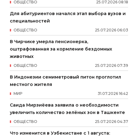
ОБЩЕСТВО
25
.
07
.
2026
08
:
18
Для абитуриентов начался этап выбора вузов и
специальностей
ОБЩЕСТВО
25
.
07
.
2026
06
:
03
В Чирчике умерла пенсионерка,
оштрафованная за кормление бездомных
животных
ОБЩЕСТВО
25
.
07
.
2026
07
:
39
В Индонезии семиметровый питон проглотил
местного жителя
МИР
31
.
07
.
2026
16
:
42
Саида Мирзиёева заявила о необходимости
увеличить количество зелёных зон в Ташкенте
ОБЩЕСТВО
25
.
07
.
2026
04
:
37
Что изменится в Узбекистане с 1 августа: