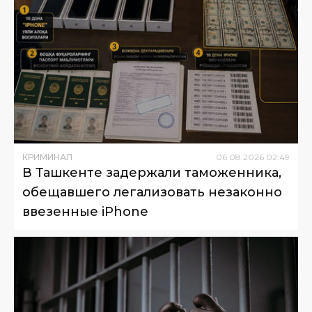
КРИМИНАЛ
06
.
08
.
2026
02
:
49
В Ташкенте задержали таможенника,
обещавшего легализовать незаконно
ввезенные iPhone