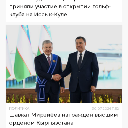
приняли участие в открытии гольф-
клуба на Иссык-Куле
ПОЛИТИКА
30
.
07
.
2026
11
:
52
Шавкат Мирзиёев награжден высшим
орденом Кыргызстана