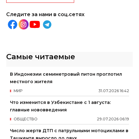
Следите за нами в соц.сетях
Самые читаемые
В Индонезии семиметровый питон проглотил
местного жителя
МИР
31
.
07
.
2026
16
:
42
Что изменится в Узбекистане с 1 августа:
главные нововведения
ОБЩЕСТВО
29
.
07
.
2026
06
:
19
Число жертв ДТП с патрульными мотоциклами в
Ташкенте выросло до двух