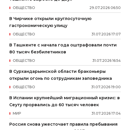
ОБЩЕСТВО
29
.
07
.
2026
06
:
50
В Чирчике открыли круглосуточную
гастрономическую улицу
ОБЩЕСТВО
31
.
07
.
2026
17
:
07
В Ташкенте с начала года оштрафовали почти
80 тысяч безбилетников
ОБЩЕСТВО
31
.
07
.
2026
16
:
54
В Сурхандарьинской области браконьеры
открыли огонь по сотрудникам заповедника
ОБЩЕСТВО
31
.
07
.
2026
19
:
00
В Испании крупнейший миграционный кризис: в
Сеуту прорвались до 60 тысяч человек
МИР
31
.
07
.
2026
17
:
04
Россия снова ужесточает правила пребывания