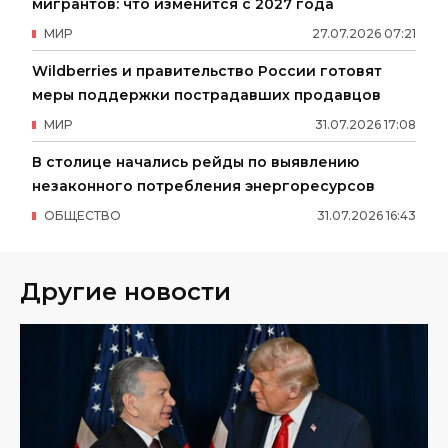
мигрантов: что изменится с 2027 года
МИР
27
.
07
.
2026
07
:
21
Wildberries и правительство России готовят
меры поддержки пострадавших продавцов
МИР
31
.
07
.
2026
17
:
08
В столице начались рейды по выявлению
незаконного потребления энергоресурсов
ОБЩЕСТВО
31
.
07
.
2026
16
:
43
Другие новости