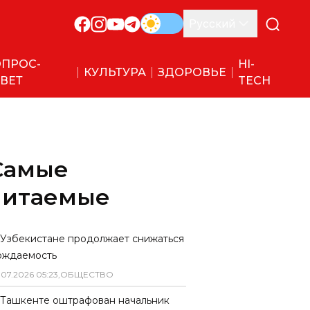
Русский
ПРОС-
HI-
КУЛЬТУРА
ЗДОРОВЬЕ
ВЕТ
TECH
Самые
читаемые
 Узбекистане продолжает снижаться
ождаемость
.
07
.
2026
05
:
23
,
ОБЩЕСТВО
 Ташкенте оштрафован начальник