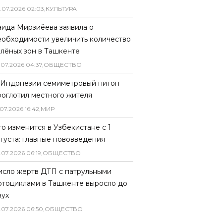
.
07
.
2026
02
:
03
,
КУЛЬТУРА
аида Мирзиёева заявила о
еобходимости увеличить количество
елёных зон в Ташкенте
.
07
.
2026
04
:
37
,
ОБЩЕСТВО
 Индонезии семиметровый питон
роглотил местного жителя
07
.
2026
16
:
42
,
МИР
то изменится в Узбекистане с 1
вгуста: главные нововведения
.
07
.
2026
06
:
19
,
ОБЩЕСТВО
исло жертв ДТП с патрульными
отоциклами в Ташкенте выросло до
вух
.
07
.
2026
06
:
50
,
ОБЩЕСТВО