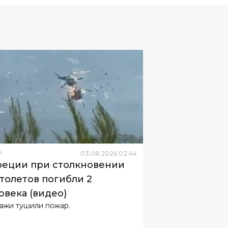
Р
03
.
08
.
2026
02
:
44
реции при столкновении
толетов погибли 2
овека (видео)
ажи тушили пожар.