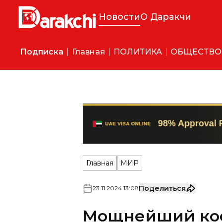
Новости
О Даракчи
Подписка
Главная
ПОЛИТИКА
ОБЩЕСТВО
Главная
МИР
Поделиться
23
.
11
.
2024
13
:
08
Мощнейший кос
зафиксировали
Столкновение галактик выз