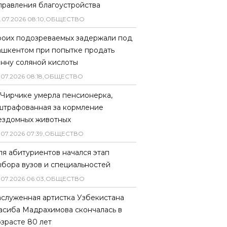
правления благоустройства
.
07
.
2026
08
:
10
,
ОБЩЕСТВО
роих подозреваемых задержали под
ашкентом при попытке продать
онну соляной кислоты
.
07
.
2026
08
:
18
,
ОБЩЕСТВО
 Чирчике умерла пенсионерка,
штрафованная за кормление
ездомных животных
.
07
.
2026
07
:
39
,
ОБЩЕСТВО
ля абитуриентов начался этап
ыбора вузов и специальностей
.
07
.
2026
06
:
03
,
ОБЩЕСТВО
аслуженная артистка Узбекистана
асиба Мадрахимова скончалась в
озрасте 80 лет