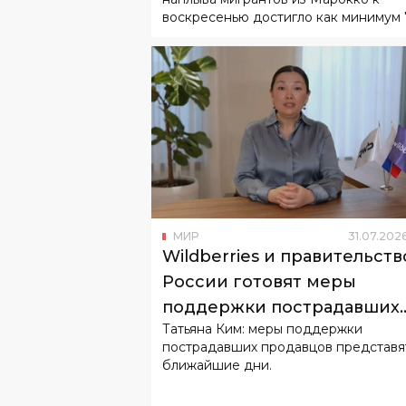
воскресенью достигло как минимум 7
МИР
31
.
07
.
202
Wildberries и правительств
России готовят меры
поддержки пострадавших
Татьяна Ким: меры поддержки
продавцов
пострадавших продавцов представя
ближайшие дни.