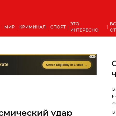
ЭТО
ВО
МИР
КРИМИНАЛ
СПОРТ
ИНТЕРЕСНО
ОТ
мический удар
В
р
 астрономы
25
В
вало ударные волны, которые