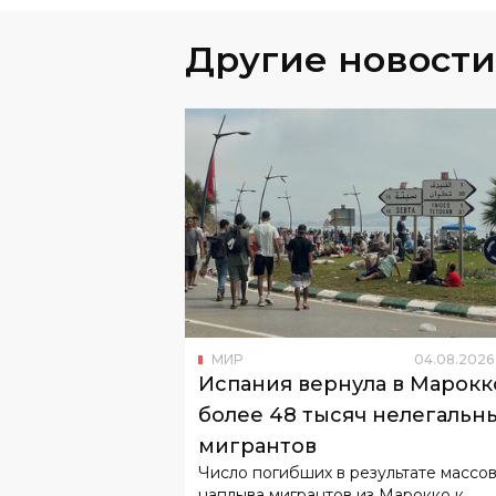
Другие новости
МИР
04
.
08
.
2026
Испания вернула в Марокк
более 48 тысяч нелегальн
мигрантов
Число погибших в результате массо
наплыва мигрантов из Марокко к