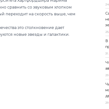
24
вечества это столкновение дает
С
уются новые звезды и галактики.
н
з
25
В
п
31
.
Ч
а
29
Ч
м
д
29