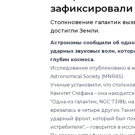
достигли Земли.
Астрономы сообщили об одно
ударных звуковых волн, котор
глубин космоса.
Исследование опубликовано в 
Astronomical Society
(MNRAS).
Ученые установили, что столкно
Квинтет Стефана – она находится
"Одна из галактик, NGC 7318b, н
врезалась в четыре других. Так
ударный фронт, который был пох
истребителя", – говорится в исс
По словам астрофизика из Уни
Арнаудовой, ударный фронт мож
реактивного истребителя, котор