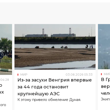
МИ
МИР
03
.
08
.
2026
05
:
33
В Г
Из-за засухи Венгрия впервые
04
:
28
о
вер
за 44 года остановит
ых
чел
крупнейшую АЭС
Экип
К этому привело обмеление Дуная.
вого