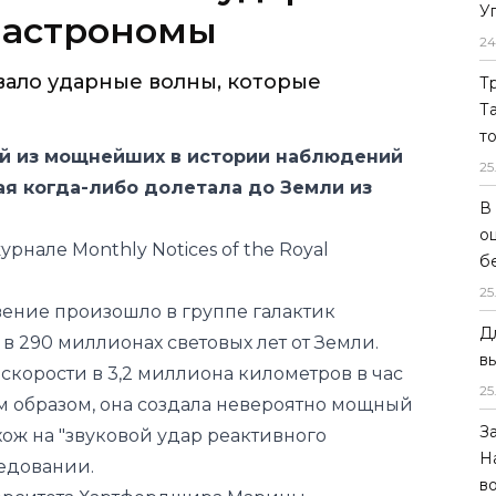
У
24
й из мощнейших в истории наблюдений
Т
ая когда-либо долетала до Земли из
Т
т
журнале
Monthly Notices of the Royal
25
В
вение произошло в группе галактик
о
 в 290 миллионах световых лет от Земли.
б
а скорости в 3,2 миллиона километров в час
25
им образом, она создала невероятно мощный
Д
ож на "звуковой удар реактивного
в
ледовании.
25
верситета Хартфордшира Марины
З
но сравнить со звуковым хлопком
Н
ый переходит на скорость выше, чем
в