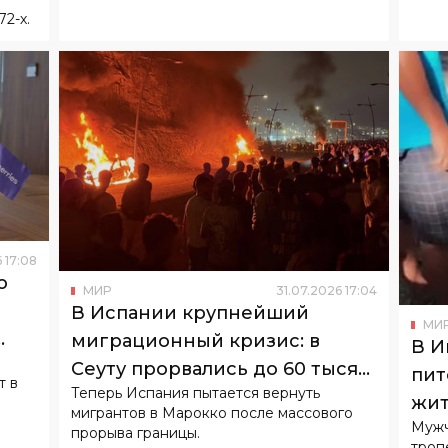
2-х.
6
17
:
08
о
МИР
31
.
07
.
2026
17
:
04
В Испании крупнейший
МИ
миграционный кризис: в
В И
Сеуту прорвались до 60 тысяч
пит
т в
Теперь Испания пытается вернуть
человек
жит
мигрантов в Марокко после массового
Мужч
прорыва границы.
троп