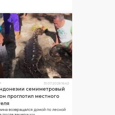
Р
31
.
07
.
2026
16
:
42
ндонезии семиметровый
он проглотил местного
еля
ина возвращался домой по лесной
е после вечеринки.