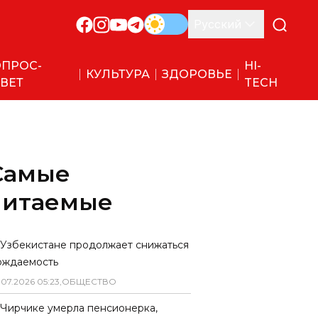
Русский
ПРОС-
HI-
КУЛЬТУРА
ЗДОРОВЬЕ
ВЕТ
TECH
Самые
читаемые
 Узбекистане продолжает снижаться
ождаемость
.
07
.
2026
05
:
23
,
ОБЩЕСТВО
 Чирчике умерла пенсионерка,