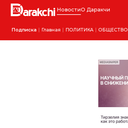
Новости
О Даракчи
Подписка
Главная
ПОЛИТИКА
ОБЩЕСТВО
MEDIASNIPER