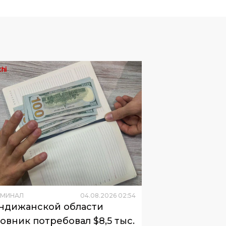
ИМИНАЛ
04
.
08
.
2026
02
:
54
ндижанской области
овник потребовал $8,5 тыс.