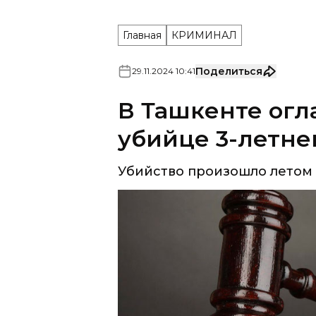
Главная
КРИМИНАЛ
Поделиться
29
.
11
.
2024
10
:
41
В Ташкенте ог
убийце 3-летне
Убийство произошло летом 