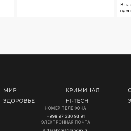
В на
Рос
преп
МИР
КРИМИНАЛ
ЗДОРОВЬЕ
HI-TECH
НОМЕР ТЕЛЕФОНА
+998 97 330 93 91
ЭЛЕКТРОННАЯ ПОЧТА
d.darakchi@yandex.ru