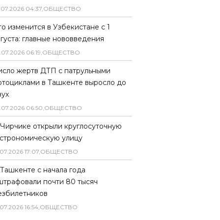
.
07
.
2026
04
:
37
,
ОБЩЕСТВО
то изменится в Узбекистане с 1
вгуста: главные нововведения
.
07
.
2026
06
:
19
,
ОБЩЕСТВО
исло жертв ДТП с патрульными
отоциклами в Ташкенте выросло до
вух
.
07
.
2026
06
:
50
,
ОБЩЕСТВО
 Чирчике открыли круглосуточную
астрономическую улицу
07
.
2026
17
:
07
,
ОБЩЕСТВО
 Ташкенте с начала года
штрафовали почти 80 тысяч
езбилетников
07
.
2026
16
:
54
,
ОБЩЕСТВО