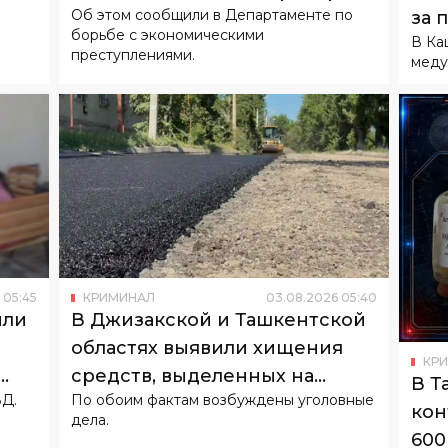
Об этом сообщили в Департаменте по
за 
субсидий
борьбе с экономическими
В Ка
кан
преступлениями.
меду
05
:
45
КРИМИНАЛ
03
.
08
.
2026
05
:
40
или
В Джизакской и Ташкентской
областях выявили хищения
КР
средств, выделенных на
В Т
ВД.
По обоим фактам возбуждены уголовные
ремонт дорог
кон
дела.
600