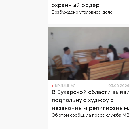
охранный ордер
Возбуждено уголовное дело.
КРИМИНАЛ
03
.
08
.
2026
В Бухарской области выяв
подпольную худжру с
незаконным религиозным
Об этом сообщила пресс-служба М
обучением детей