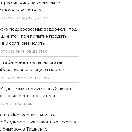
штрафованная за кормление
ездомных животных
.
07
.
2026
07
:
39
,
ОБЩЕСТВО
роих подозреваемых задержали под
ашкентом при попытке продать
онну соляной кислоты
.
07
.
2026
08
:
18
,
ОБЩЕСТВО
ля абитуриентов начался этап
ыбора вузов и специальностей
.
07
.
2026
06
:
03
,
ОБЩЕСТВО
 Индонезии семиметровый питон
роглотил местного жителя
07
.
2026
16
:
42
,
МИР
аида Мирзиёева заявила о
еобходимости увеличить количество
елёных зон в Ташкенте