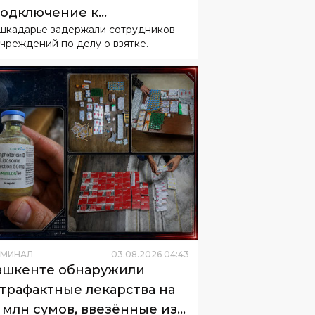
подключение к
шкадарье задержали сотрудников
ализации
чреждений по делу о взятке.
ИМИНАЛ
03
.
08
.
2026
04
:
43
ашкенте обнаружили
трафактные лекарства на
 млн сумов, ввезённые из