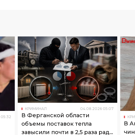
КРИМИНАЛ
04
.
08
.
2026
05
:
07
В Ферганской области
КР
05
:
32
В А
объемы поставок тепла
чин
завысили почти в 2,5 раза ради