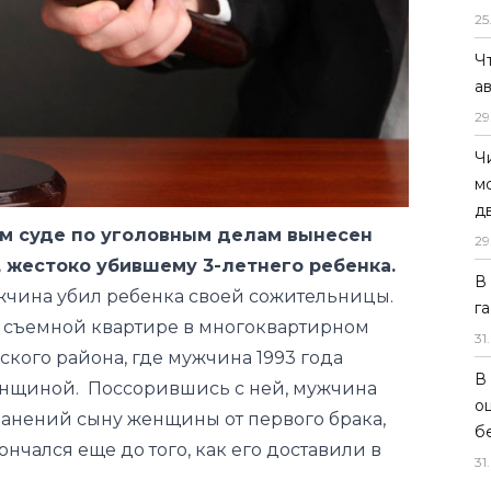
25
Ч
а
29
Ч
м
д
м суде по уголовным делам вынесен
29
, жестоко убившему 3-летнего ребенка.
В
ужчина
убил
ребенка своей сожительницы.
г
а съемной квартире в многоквартирном
31
.
кого района, где мужчина 1993 года
В
енщиной.
Поссорившись с ней, мужчина
о
ранений сыну женщины от первого брака,
б
нчался еще до того, как его доставили в
31
.