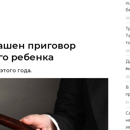
о
б
25
Т
Т
лашен приговор
т
25
го ребенка
Д
в
этого года.
25
В
п
31
.
С
н
з