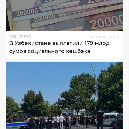
ОБЩЕСТВО
06
.
08
.
2026
16
:
24
В Узбекистане выплатили 179 млрд
сумов социального кешбэка