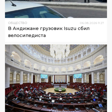
ОБЩЕСТВО
06
.
08
.
2026
11
:
27
В Андижане грузовик Isuzu сбил
велосипедиста