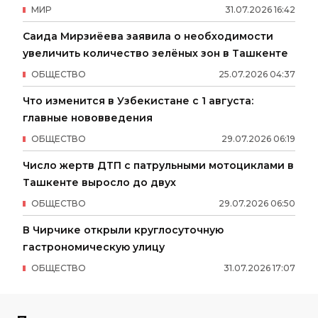
МИР
31
.
07
.
2026
16
:
42
Саида Мирзиёева заявила о необходимости
увеличить количество зелёных зон в Ташкенте
ОБЩЕСТВО
25
.
07
.
2026
04
:
37
Что изменится в Узбекистане с 1 августа:
главные нововведения
ОБЩЕСТВО
29
.
07
.
2026
06
:
19
Число жертв ДТП с патрульными мотоциклами в
Ташкенте выросло до двух
ОБЩЕСТВО
29
.
07
.
2026
06
:
50
В Чирчике открыли круглосуточную
гастрономическую улицу
ОБЩЕСТВО
31
.
07
.
2026
17
:
07