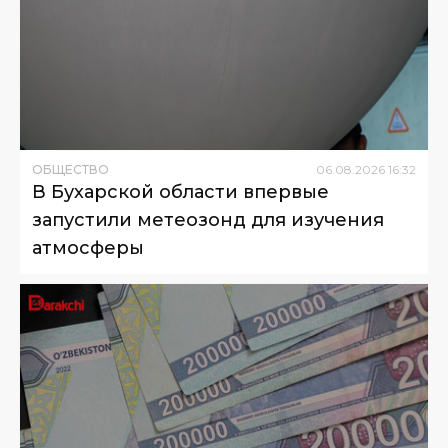
ОБЩЕСТВО
06
.
08
.
2026
16
:
32
В Бухарской области впервые
запустили метеозонд для изучения
атмосферы