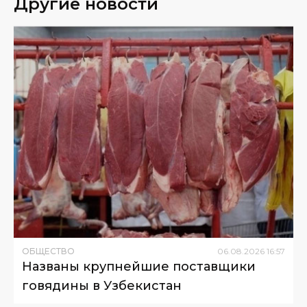
Другие новости
ОБЩЕСТВО
06
.
08
.
2026
16
:
57
Названы крупнейшие поставщики
говядины в Узбекистан