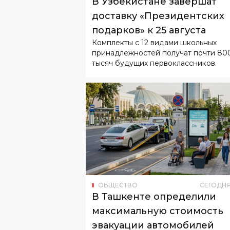
Комплекты с 12 видами школьных
принадлежностей получат почти 80
тысяч будущих первоклассников.
ОБЩЕСТВО
СЕГОДН
В Ташкенте определили
максимальную стоимость
эвакуации автомобилей
Эвакуация автомобиля не сможет ст
дороже четырех БРВ.