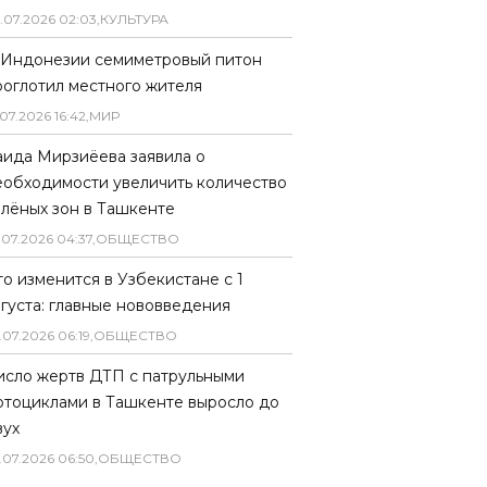
.
07
.
2026
02
:
03
,
КУЛЬТУРА
 Индонезии семиметровый питон
роглотил местного жителя
07
.
2026
16
:
42
,
МИР
аида Мирзиёева заявила о
еобходимости увеличить количество
елёных зон в Ташкенте
.
07
.
2026
04
:
37
,
ОБЩЕСТВО
то изменится в Узбекистане с 1
вгуста: главные нововведения
.
07
.
2026
06
:
19
,
ОБЩЕСТВО
исло жертв ДТП с патрульными
отоциклами в Ташкенте выросло до
вух
.
07
.
2026
06
:
50
,
ОБЩЕСТВО