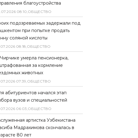
правления благоустройства
.
07
.
2026
08
:
10
,
ОБЩЕСТВО
роих подозреваемых задержали под
ашкентом при попытке продать
онну соляной кислоты
.
07
.
2026
08
:
18
,
ОБЩЕСТВО
 Чирчике умерла пенсионерка,
штрафованная за кормление
ездомных животных
.
07
.
2026
07
:
39
,
ОБЩЕСТВО
ля абитуриентов начался этап
ыбора вузов и специальностей
.
07
.
2026
06
:
03
,
ОБЩЕСТВО
аслуженная артистка Узбекистана
асиба Мадрахимова скончалась в
озрасте 80 лет