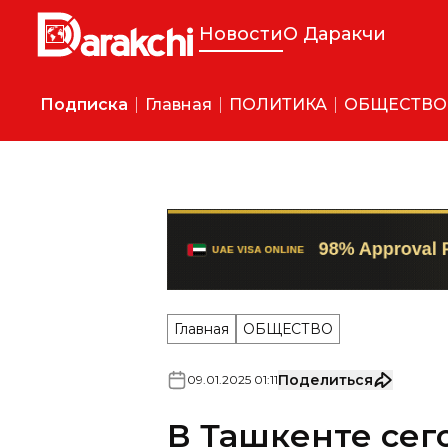
Новости
О Даракчи
Подписка
Главная
ПОЛИТИКА
ОБЩЕСТВО
Главная
ОБЩЕСТВО
Поделиться
09
.
01
.
2025
01
:
11
В Ташкенте сег
+4
Временами осадки.