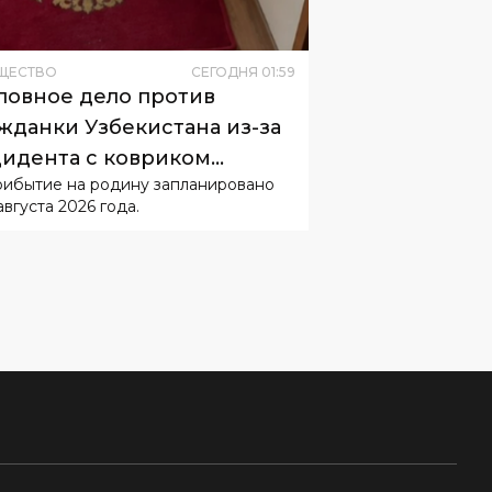
ловное дело против
жданки Узбекистана из-за
идента с ковриком
рибытие на родину запланировано
буждать не будут
августа 2026 года.