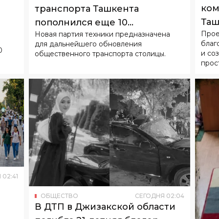
благ
для дальнейшего обновления
0
и со
общественного транспорта столицы.
прос
Я
02
:
41
ОБЩЕСТВО
СЕГОДНЯ
02
:
04
В ДТП в Джизакской области
погибла 21-летняя блогер
оить
Орзигуль Уразматова
Об этом сообщили в Управлении
ОБ
внутренних дел области.