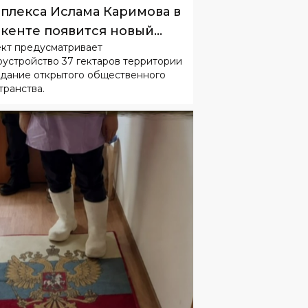
оустройство 37 гектаров территории
здание открытого общественного
транства.
ЩЕСТВО
СЕГОДНЯ
01
:
59