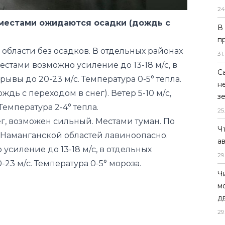
24
 области без осадков. В отдельных районах
местами возможно усиление до 13-18 м/с, в
В
вы до 20-23 м/с. Температура 0-5° тепла.
п
дь с переходом в снег). Ветер 5-10 м/с,
31
.
Температура 2-4° тепла.
С
г, возможен сильный. Местами туман. По
н
Наманганской областей лавиноопасно.
з
 усиление до 13-18 м/с, в отдельных
25
3 м/с. Температура 0-5° мороза.
Ч
а
29
Ч
м
д
29