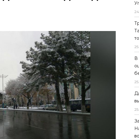
У
24
Т
Т
т
25
В
о
б
25
Д
в
25
З
местами ожидаются осадки (дождь с
Н
в