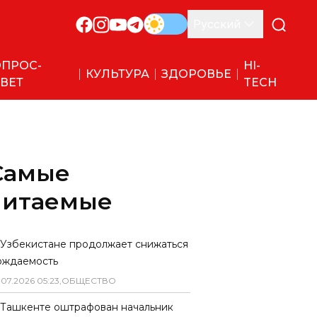
Русский
ПРОС-
HI-
КУЛЬТУРА
ЗДОРОВЬЕ
ВЕТ
TECH
Самые
читаемые
 Узбекистане продолжает снижаться
ождаемость
.
07
.
2026
05
:
23
,
ОБЩЕСТВО
 Ташкенте оштрафован начальник