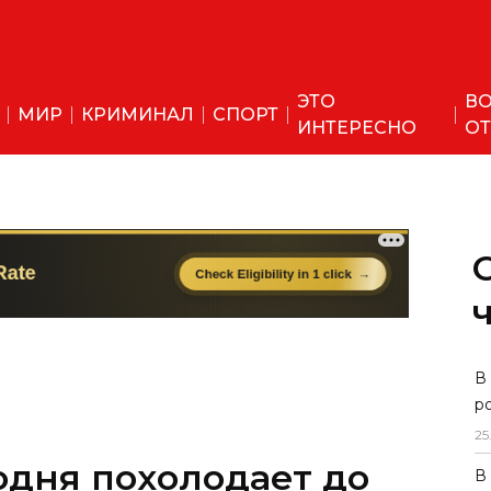
ЭТО
ВО
МИР
КРИМИНАЛ
СПОРТ
ИНТЕРЕСНО
ОТ
одня похолодает до
В
р
25
В