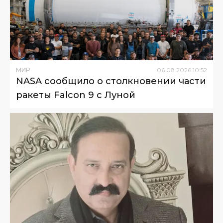
МИР
06
.
08
.
2026
10
:
52
NASA сообщило о столкновении части
ракеты Falcon 9 с Луной