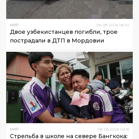
МИР
08
.
08
.
2026
08
:
10
Двое узбекистанцев погибли, трое
пострадали в ДТП в Мордовии
МИР
08
.
08
.
2026
06
:
15
Стрельба в школе на севере Бангкока: