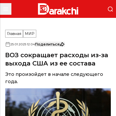
Главная
МИР
Поделиться
25
.
01
.
2025
12
:
04
ВОЗ сокращает расходы из-за
выхода США из ее состава
Это произойдет в начале следующего
года.