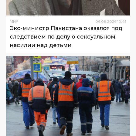
МИР
06
.
08
.
2026
10
:
45
Экс-министр Пакистана оказался под
следствием по делу о сексуальном
насилии над детьми