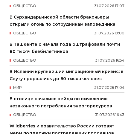
ОБЩЕСТВО
31
.
07
.
2026
17
:
07
В Сурхандарьинской области браконьеры
открыли огонь по сотрудникам заповедника
ОБЩЕСТВО
31
.
07
.
2026
19
:
00
В Ташкенте с начала года оштрафовали почти
80 тысяч безбилетников
ОБЩЕСТВО
31
.
07
.
2026
16
:
54
В Испании крупнейший миграционный кризис: в
Сеуту прорвались до 60 тысяч человек
МИР
31
.
07
.
2026
17
:
04
В столице начались рейды по выявлению
незаконного потребления энергоресурсов
ОБЩЕСТВО
31
.
07
.
2026
16
:
43
Wildberries и правительство России готовят
меры поддержки пострадавших продавцов