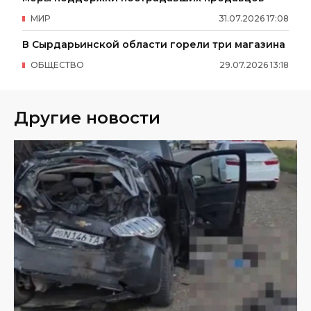
МИР
31
.
07
.
2026
17
:
08
В Сырдарьинской области горели три магазина
ОБЩЕСТВО
29
.
07
.
2026
13
:
18
Другие новости