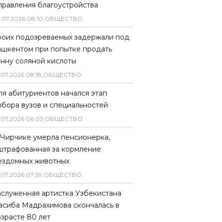
правления благоустройства
.
07
.
2026
08
:
10
,
ОБЩЕСТВО
роих подозреваемых задержали под
ашкентом при попытке продать
онну соляной кислоты
.
07
.
2026
08
:
18
,
ОБЩЕСТВО
ля абитуриентов начался этап
ыбора вузов и специальностей
.
07
.
2026
06
:
03
,
ОБЩЕСТВО
 Чирчике умерла пенсионерка,
штрафованная за кормление
ездомных животных
.
07
.
2026
07
:
39
,
ОБЩЕСТВО
аслуженная артистка Узбекистана
асиба Мадрахимова скончалась в
озрасте 80 лет