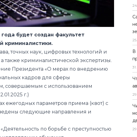
24
С
н
з
 года будет создан факультет
25
й криминалистики.
В
ва, точных наук, цифровых технологий и
п
а также криминалистической экспертизы.
31
.
ение Президента «О мерах по внедрению
нальных кадров для сферы
Ч
м, совершаемым с использованием
а
.01.2025 г.)
29
ах ежегодных параметров приема (квот) с
Ч
 введены следующие направления и
м
д
 «Деятельность по борьбе с преступностью
29