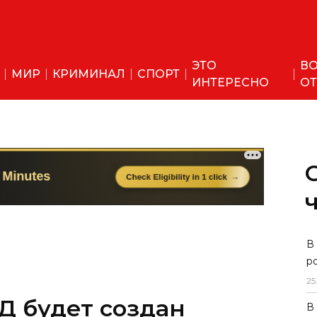
ЭТО
ВО
МИР
КРИМИНАЛ
СПОРТ
ИНТЕРЕСНО
ОТ
В
р
25
Д будет создан
В