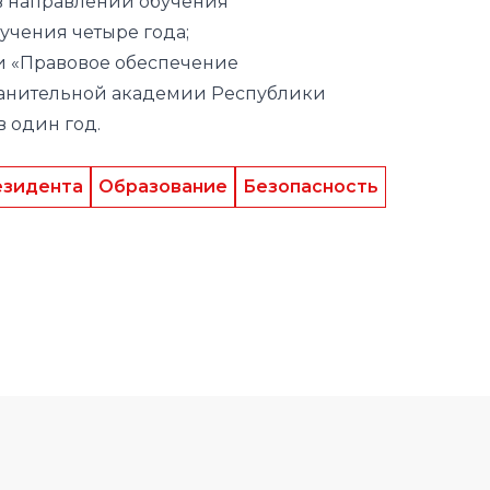
в направлении обучения
чения четыре года;
ти «Правовое обеспечение
ранительной академии Республики
в один год.
езидента
Образование
Безопасность