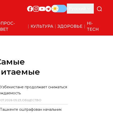
Русский
ПРОС-
HI-
КУЛЬТУРА
ЗДОРОВЬЕ
ВЕТ
TECH
Самые
читаемые
 Узбекистане продолжает снижаться
ождаемость
.
07
.
2026
05
:
23
,
ОБЩЕСТВО
 Ташкенте оштрафован начальник