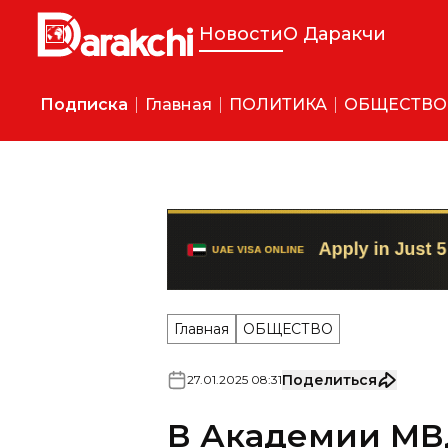
Новости
О Даракчи
Подписка
Главная
ПОЛИТИКА
ОБЩЕСТВО
Главная
ОБЩЕСТВО
Поделиться
27
.
01
.
2025
08
:
31
В Академии МВ