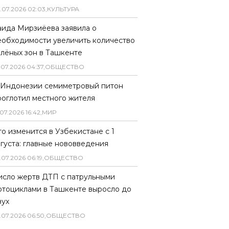
.
07
.
2026
02
:
03
,
КУЛЬТУРА
аида Мирзиёева заявила о
еобходимости увеличить количество
елёных зон в Ташкенте
.
07
.
2026
04
:
37
,
ОБЩЕСТВО
 Индонезии семиметровый питон
роглотил местного жителя
07
.
2026
16
:
42
,
МИР
то изменится в Узбекистане с 1
вгуста: главные нововведения
.
07
.
2026
06
:
19
,
ОБЩЕСТВО
исло жертв ДТП с патрульными
отоциклами в Ташкенте выросло до
вух
.
07
.
2026
06
:
50
,
ОБЩЕСТВО