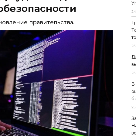
У
рбезопасности
24
новление правительства.
Т
Т
т
25
Д
в
25
В
о
б
25
З
Н
в