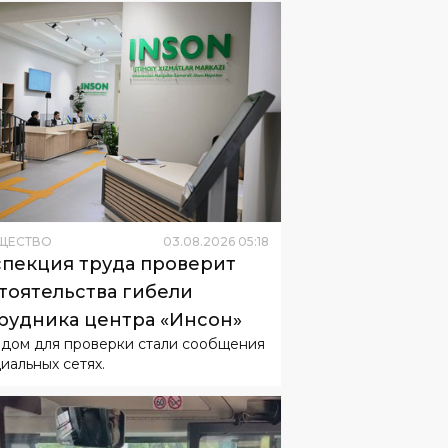
ЩЕСТВО
03
.
08
.
2026
05
:
18
пекция труда проверит
тоятельства гибели
рудника центра «Инсон»
дом для проверки стали сообщения
циальных сетях.