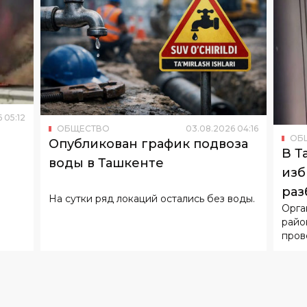
6
05
:
12
ОБЩЕСТВО
03
.
08
.
2026
04
:
16
ОБ
Опубликован график подвоза
В Т
воды в Ташкенте
изб
раз
На сутки ряд локаций остались без воды.
Орга
райо
пров