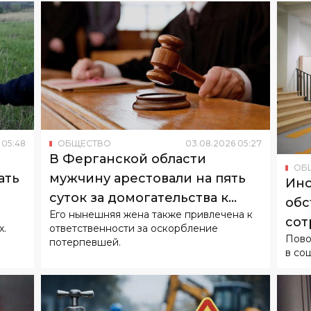
05
:
48
ОБЩЕСТВО
03
.
08
.
2026
05
:
27
В Ферганской области
ОБ
ать
мужчину арестовали на пять
Инс
суток за домогательства к
обс
Его нынешняя жена также привлечена к
бывшей супруге
сот
х.
ответственности за оскорбление
Пово
потерпевшей.
в со