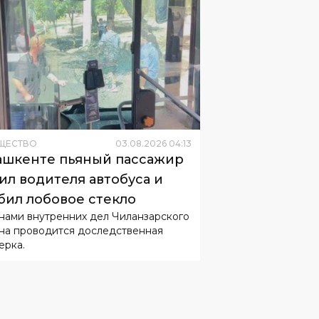
ЩЕСТВО
03
.
08
.
2026
04
:
13
ашкенте пьяный пассажир
ил водителя автобуса и
бил лобовое стекло
нами внутренних дел Чиланзарского
на проводится доследственная
ерка.