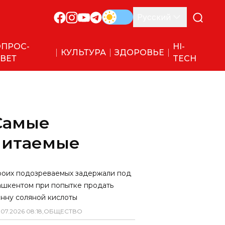
Русский
ПРОС-
HI-
КУЛЬТУРА
ЗДОРОВЬЕ
ВЕТ
TECH
Самые
читаемые
роих подозреваемых задержали под
ашкентом при попытке продать
онну соляной кислоты
.
07
.
2026
08
:
18
,
ОБЩЕСТВО