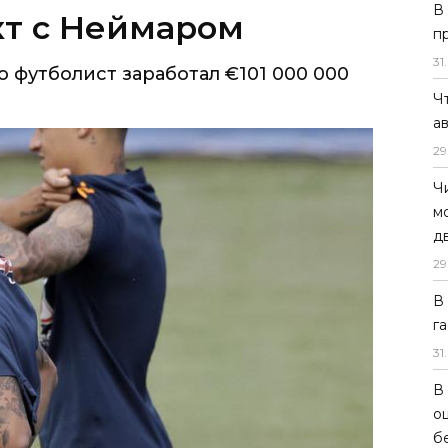
В
п
31
.
Ч
а
29
Ч
м
д
29
В
г
31
.
В
о
б
«Аль-Хилаль» расторг контракт с