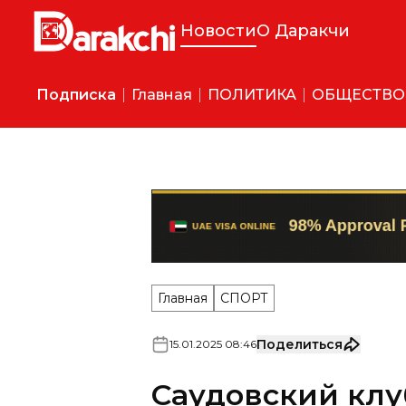
Новости
О Даракчи
Подписка
Главная
ПОЛИТИКА
ОБЩЕСТВО
Главная
СПОРТ
Поделиться
15
.
01
.
2025
08
:
46
Саудовский клу
расторг контра
Ранее в сети подсчитали, чт