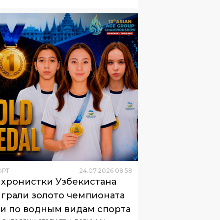
ОРТ
24
.
07
.
2026
08
:
58
хронистки Узбекистана
грали золото чемпионата
и по водным видам спорта
дителями стали три девушки.