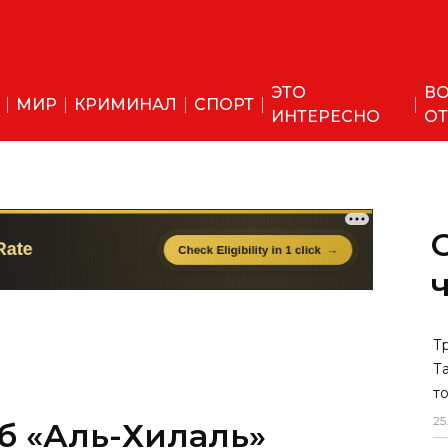
ЭТО
ВО
МИР
КРИМИНАЛ
СПОРТ
ИНТЕРЕСНО
ОТ
б «Аль-Хилаль»
Т
Т
кт с Неймаром
т
25
о футболист заработал €101 000 000