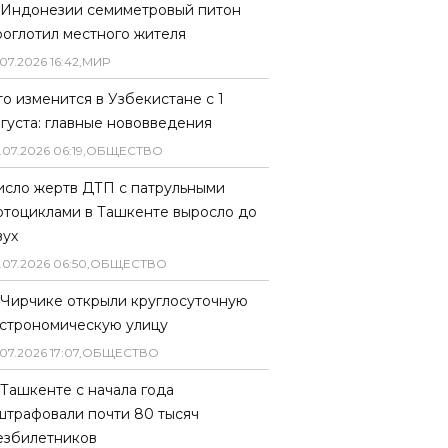
 Индонезии семиметровый питон
роглотил местного жителя
07
.
2026
16
:
42
,
МИР
то изменится в Узбекистане с 1
вгуста: главные нововведения
.
07
.
2026
06
:
19
,
ОБЩЕСТВО
исло жертв ДТП с патрульными
отоциклами в Ташкенте выросло до
вух
.
07
.
2026
06
:
50
,
ОБЩЕСТВО
 Чирчике открыли круглосуточную
астрономическую улицу
07
.
2026
17
:
07
,
ОБЩЕСТВО
 Ташкенте с начала года
штрафовали почти 80 тысяч
езбилетников