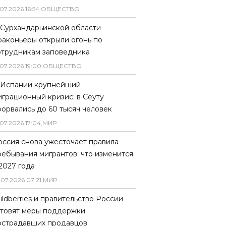
07
.
2026
16
:
54
,
ОБЩЕСТВО
 Сурхандарьинской области
раконьеры открыли огонь по
отрудникам заповедника
07
.
2026
19
:
00
,
ОБЩЕСТВО
 Испании крупнейший
играционный кризис: в Сеуту
рорвались до 60 тысяч человек
07
.
2026
17
:
04
,
МИР
оссия снова ужесточает правила
ребывания мигрантов: что изменится
 2027 года
.
07
.
2026
07
:
21
,
МИР
ildberries и правительство России
отовят меры поддержки
острадавших продавцов