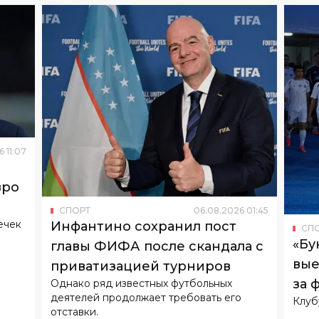
6
11
:
07
вро
СПОРТ
06
.
08
.
2026
01
:
45
ечек
Инфантино сохранил пост
СП
«Бу
главы ФИФА после скандала с
вые
приватизацией турниров
за 
Однако ряд известных футбольных
деятелей продолжает требовать его
Клуб
отставки.