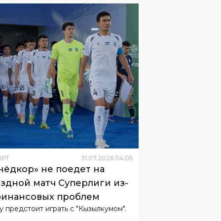
ОРТ
31
.
07
.
2026
04
:
05
нёдкор» не поедет на
здной матч Суперлиги из-
финансовых проблем
у предстоит играть с "Кызылкумом".