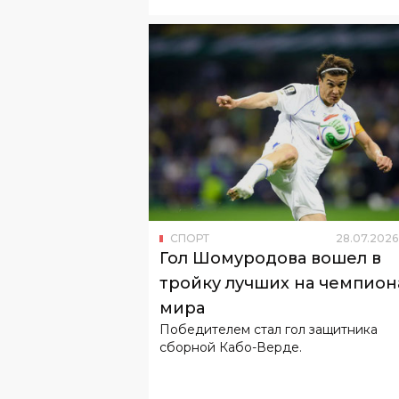
СПОРТ
28
.
07
.
2026
Гол Шомуродова вошел в
тройку лучших на чемпион
мира
Победителем стал гол защитника
сборной Кабо-Верде.