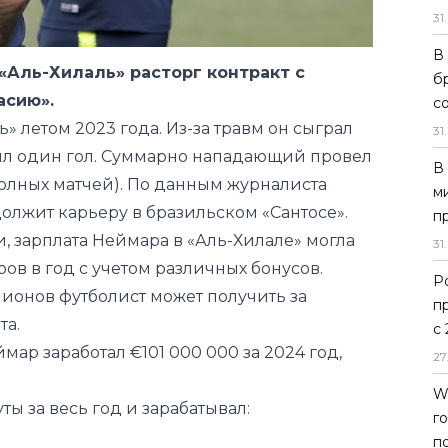
31
.
асию».
 летом 2023 года. Из-за травм он сыграл
В
абил один гол. Суммарно нападающий провел
б
с
полных матчей). По данным журналиста
лжит карьеру в бразильском «Сантосе».
31
.
зарплата Неймара в «Аль-Хилале» могла
В
ов в год с учетом различных бонусов.
м
ионов футболист может получить за
п
та.
31
.
мар заработал €101 000 000 за 2024 год,
Р
п
ты за весь год и зарабатывал:
с
27
W
вение к мячу
г
х известных футболистов в мире, ему
п