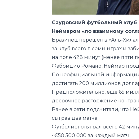
Неймаром «по взаимному согл
Бразилец перешел в «Аль-Хилаль»
за клуб всего в семи играх и з
на поле 428 минут (менее пяти 
Фабрицио Романо, Неймар продо
По неофициальной информации, 
достигать 200 миллионов доллар
Предположительно, еще 65 милл
досрочное расторжение контрак
Ранее в сети подсчитали, что Ней
сыграв два матча.
Футболист отыграл всего 42 мину
• €50 500 000 за каждый матч
• €2 400 000 за каждую минуту
• €1 100 000 за каждое прикосно
Неймар считается одним из самы