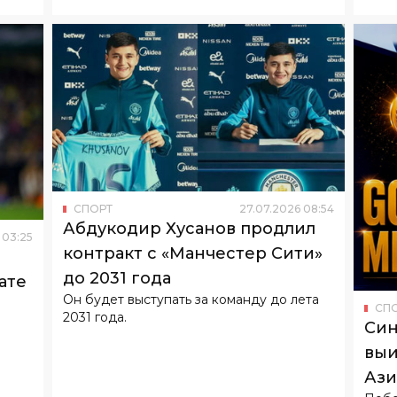
СПОРТ
27
.
07
.
2026
08
:
54
Абдукодир Хусанов продлил
03
:
25
контракт с «Манчестер Сити»
до 2031 года
ате
Он будет выступать за команду до лета
СП
2031 года.
Син
выи
Ази
Побе