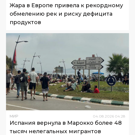
Жара в Европе привела к рекордному
обмелению рек и риску дефицита
продуктов
МИР
04
.
08
.
2026
04
:
28
Испания вернула в Марокко более 48
тысяч нелегальных мигрантов