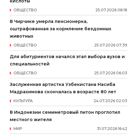
кислоты
ОБЩЕСТВО
25
.
07
.
2026
08
:
18
В Чирчике умерла пенсионерка,
оштрафованная за кормление бездомных
животных
ОБЩЕСТВО
25
.
07
.
2026
07
:
39
Для абитуриентов начался этап выбора вузов и
специальностей
ОБЩЕСТВО
25
.
07
.
2026
06
:
03
Заслуженная артистка Узбекистана Насиба
Мадрахимова скончалась в возрасте 80 лет
КУЛЬТУРА
24
.
07
.
2026
02
:
03
В Индонезии семиметровый питон проглотил
местного жителя
МИР
31
.
07
.
2026
16
:
42