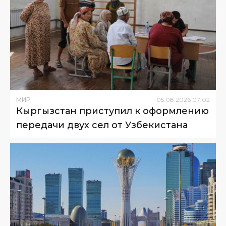
МИР
05
.
08
.
2026
07
:
02
Кыргызстан приступил к оформлению
передачи двух сел от Узбекистана