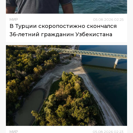
МИР
05
.
08
.
2026
02
:
25
В Турции скоропостижно скончался
36-летний гражданин Узбекистана
МИР
05
.
08
.
2026
02
:
23