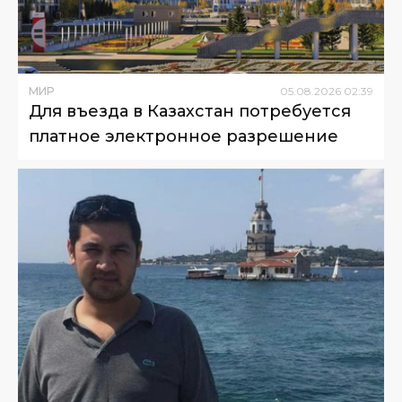
МИР
05
.
08
.
2026
02
:
39
Для въезда в Казахстан потребуется
платное электронное разрешение