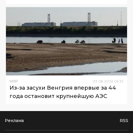
МИР
03
.
08
.
2026
05
:
33
Из-за засухи Венгрия впервые за 44
года остановит крупнейшую АЭС
Реклама
RSS