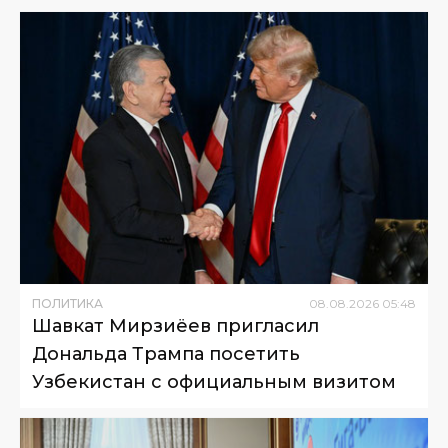
ПОЛИТИКА
08
.
08
.
2026
05
:
48
Шавкат Мирзиёев пригласил
Дональда Трампа посетить
Узбекистан с официальным визитом