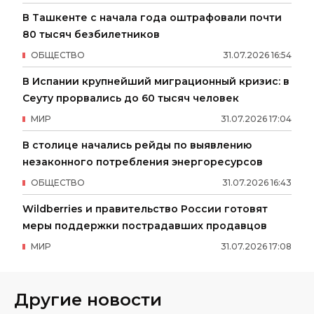
В Ташкенте с начала года оштрафовали почти
80 тысяч безбилетников
ОБЩЕСТВО
31
.
07
.
2026
16
:
54
В Испании крупнейший миграционный кризис: в
Сеуту прорвались до 60 тысяч человек
МИР
31
.
07
.
2026
17
:
04
В столице начались рейды по выявлению
незаконного потребления энергоресурсов
ОБЩЕСТВО
31
.
07
.
2026
16
:
43
Wildberries и правительство России готовят
меры поддержки пострадавших продавцов
МИР
31
.
07
.
2026
17
:
08
Другие новости