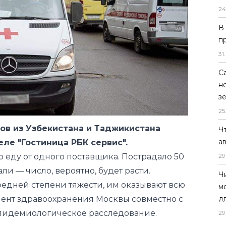
24
В
п
31
.
С
н
з
25
ов из Узбекистана и Таджикистана
Ч
а
ле "Гостиница РБК сервис".
 еду от одного поставщика. Пострадало 50
29
ли — число, вероятно, будет расти.
Ч
редней степени тяжести, им оказывают всю
м
ент здравоохранения Москвы совместно с
д
пидемиологическое расследование.
29