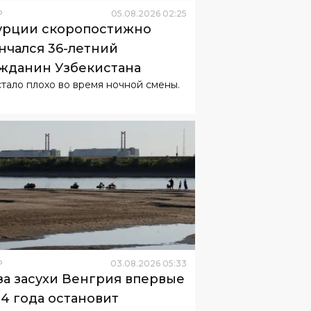
Р
05
.
08
.
2026
02
:
25
урции скоропостижно
нчался 36-летний
жданин Узбекистана
стало плохо во время ночной смены.
Р
03
.
08
.
2026
05
:
33
за засухи Венгрия впервые
44 года остановит