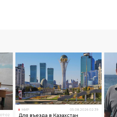
МИР
05
.
08
.
2026
02
:
39
Для въезда в Казахстан
07
:
02