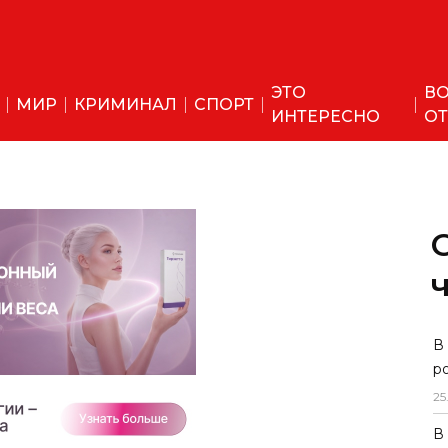
ЭТО
ВО
МИР
КРИМИНАЛ
СПОРТ
ИНТЕРЕСНО
ОТ
В
р
25
В