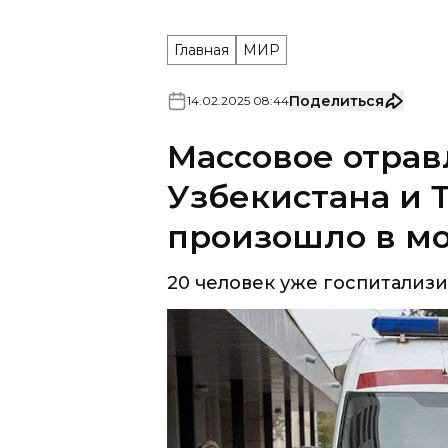
Главная
МИР
Поделиться
14
.
02
.
2025
08
:
44
Массовое отрав
Узбекистана и 
произошло в мо
20 человек уже госпитализи