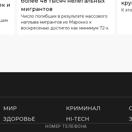
более 48 тысяч нелегальных
кру
к и
мигрантов
К эт
в
Число погибших в результате массового
йших
наплыва мигрантов из Марокко к
воскресенью достигло как минимум 72-х.
МИР
КРИМИНАЛ
ЗДОРОВЬЕ
HI-TECH
НОМЕР ТЕЛЕФОНА