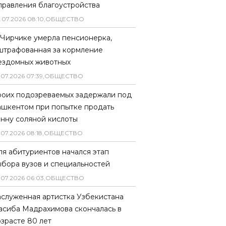
правления благоустройства
.
07
.
2026
08
:
10
,
ОБЩЕСТВО
 Чирчике умерла пенсионерка,
штрафованная за кормление
ездомных животных
.
07
.
2026
07
:
39
,
ОБЩЕСТВО
роих подозреваемых задержали под
ашкентом при попытке продать
онну соляной кислоты
.
07
.
2026
08
:
18
,
ОБЩЕСТВО
ля абитуриентов начался этап
ыбора вузов и специальностей
.
07
.
2026
06
:
03
,
ОБЩЕСТВО
аслуженная артистка Узбекистана
асиба Мадрахимова скончалась в
озрасте 80 лет