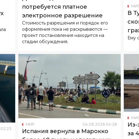
потребуется платное
МИ
В Т
ух
электронное разрешение
ско
Стоимость разрешения и порядок его
оформления пока не раскрываются —
ала
гра
проект постановления находится на
е
Ему 
стадии обсуждения.
МИ
Из-
МИР
04
.
08
.
2026
04
:
28
02
:
23
Испания вернула в Марокко
за 