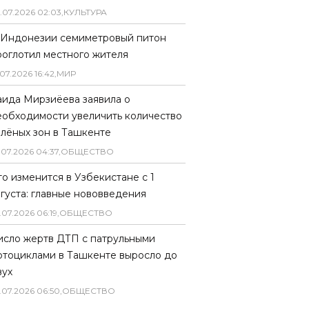
.
07
.
2026
02
:
03
,
КУЛЬТУРА
 Индонезии семиметровый питон
роглотил местного жителя
07
.
2026
16
:
42
,
МИР
аида Мирзиёева заявила о
еобходимости увеличить количество
елёных зон в Ташкенте
.
07
.
2026
04
:
37
,
ОБЩЕСТВО
то изменится в Узбекистане с 1
вгуста: главные нововведения
.
07
.
2026
06
:
19
,
ОБЩЕСТВО
исло жертв ДТП с патрульными
отоциклами в Ташкенте выросло до
вух
.
07
.
2026
06
:
50
,
ОБЩЕСТВО