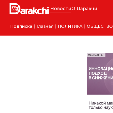
Новости
О Даракчи
Подписка
Главная
ПОЛИТИКА
ОБЩЕСТВО
MEDIASNIPER