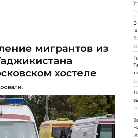
У
24
В
о
б
ление мигрантов из
25
Таджикистана
Т
Т
сковском хостеле
т
25
ровали.
Д
в
25
З
Н
в