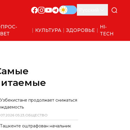
Русский
ПРОС-
HI-
КУЛЬТУРА
ЗДОРОВЬЕ
ВЕТ
TECH
Самые
читаемые
 Узбекистане продолжает снижаться
ождаемость
.
07
.
2026
05
:
23
,
ОБЩЕСТВО
 Ташкенте оштрафован начальник