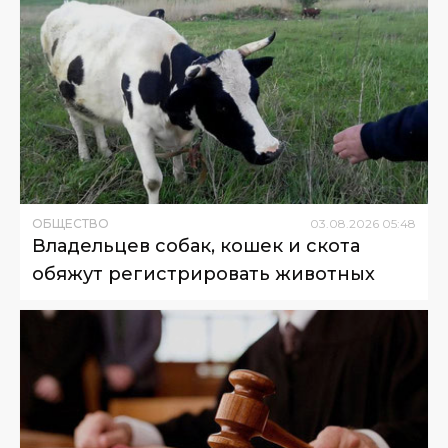
ОБЩЕСТВО
03
.
08
.
2026
05
:
48
Владельцев собак, кошек и скота
обяжут регистрировать животных