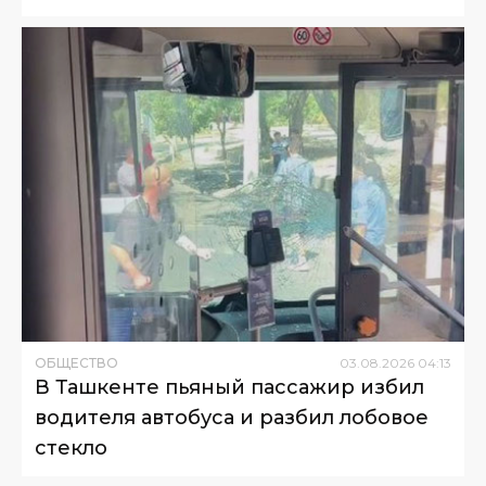
ОБЩЕСТВО
03
.
08
.
2026
04
:
13
В Ташкенте пьяный пассажир избил
водителя автобуса и разбил лобовое
стекло