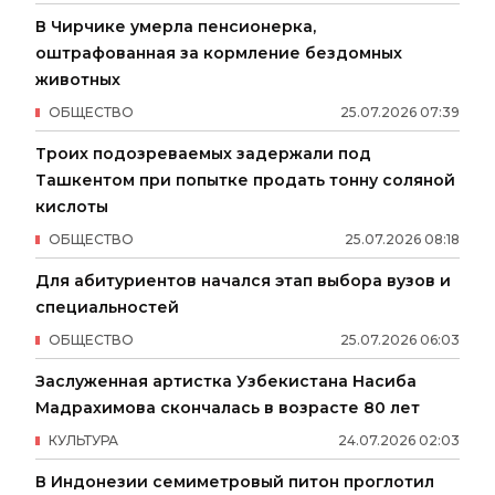
В Чирчике умерла пенсионерка,
оштрафованная за кормление бездомных
животных
ОБЩЕСТВО
25
.
07
.
2026
07
:
39
Троих подозреваемых задержали под
Ташкентом при попытке продать тонну соляной
кислоты
ОБЩЕСТВО
25
.
07
.
2026
08
:
18
Для абитуриентов начался этап выбора вузов и
специальностей
ОБЩЕСТВО
25
.
07
.
2026
06
:
03
Заслуженная артистка Узбекистана Насиба
Мадрахимова скончалась в возрасте 80 лет
КУЛЬТУРА
24
.
07
.
2026
02
:
03
В Индонезии семиметровый питон проглотил