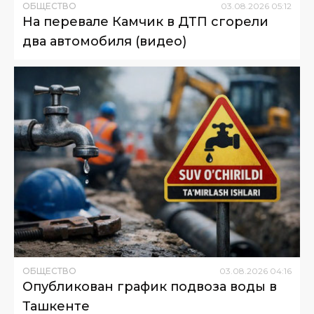
ОБЩЕСТВО
03
.
08
.
2026
05
:
12
На перевале Камчик в ДТП сгорели
два автомобиля (видео)
ОБЩЕСТВО
03
.
08
.
2026
04
:
16
Опубликован график подвоза воды в
Ташкенте