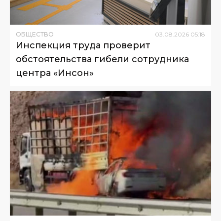
ОБЩЕСТВО
03
.
08
.
2026
05
:
18
Инспекция труда проверит
обстоятельства гибели сотрудника
центра «Инсон»