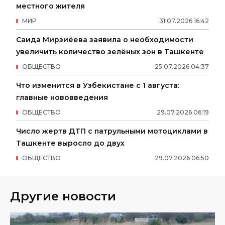
местного жителя
МИР
31
.
07
.
2026
16
:
42
Саида Мирзиёева заявила о необходимости
увеличить количество зелёных зон в Ташкенте
ОБЩЕСТВО
25
.
07
.
2026
04
:
37
Что изменится в Узбекистане с 1 августа:
главные нововведения
ОБЩЕСТВО
29
.
07
.
2026
06
:
19
Число жертв ДТП с патрульными мотоциклами в
Ташкенте выросло до двух
ОБЩЕСТВО
29
.
07
.
2026
06
:
50
Другие новости