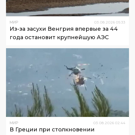
МИР
03
.
08
.
2026
05
:
33
Из-за засухи Венгрия впервые за 44
года остановит крупнейшую АЭС
МИР
03
.
08
.
2026
02
:
44
В Греции при столкновении