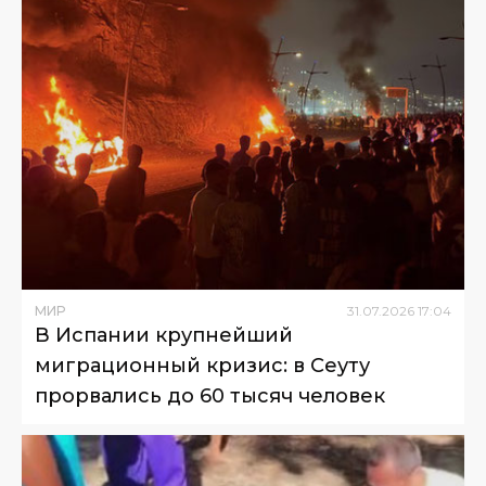
МИР
31
.
07
.
2026
17
:
04
В Испании крупнейший
миграционный кризис: в Сеуту
прорвались до 60 тысяч человек