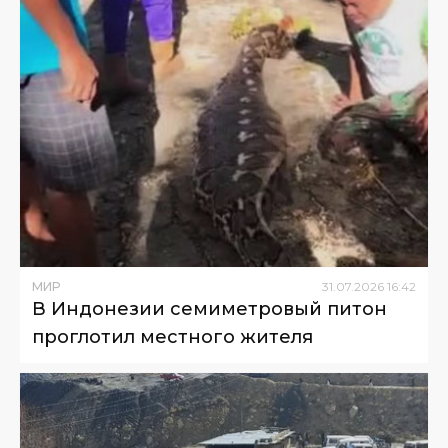
МИР
31
.
07
.
2026
16
:
42
В Индонезии семиметровый питон
проглотил местного жителя