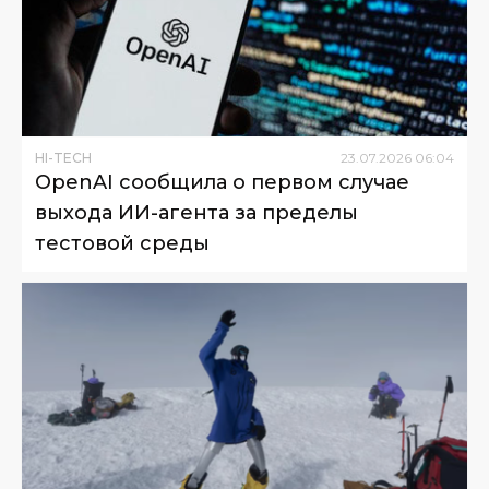
HI-TECH
23
.
07
.
2026
06
:
04
OpenAI сообщила о первом случае
выхода ИИ-агента за пределы
тестовой среды