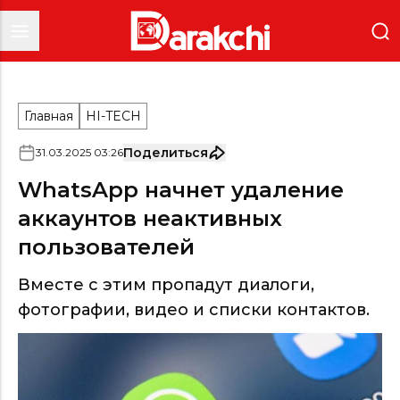
Главная
HI-TECH
Поделиться
31
.
03
.
2025
03
:
26
WhatsApp начнет удаление
аккаунтов неактивных
пользователей
Вместе с этим пропадут диалоги,
фотографии, видео и списки контактов.