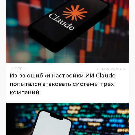
HI-TECH
31
.
07
.
2026
06
:
57
Из-за ошибки настройки ИИ Claude
попытался атаковать системы трех
компаний