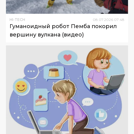
HI-TECH
08
.
07
.
2026
07
:
48
Гуманоидный робот Пемба покорил
вершину вулкана (видео)