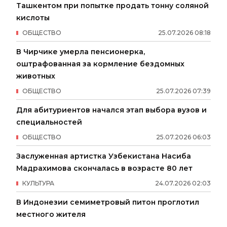
Ташкентом при попытке продать тонну соляной
кислоты
ОБЩЕСТВО
25
.
07
.
2026
08
:
18
В Чирчике умерла пенсионерка,
оштрафованная за кормление бездомных
животных
ОБЩЕСТВО
25
.
07
.
2026
07
:
39
Для абитуриентов начался этап выбора вузов и
специальностей
ОБЩЕСТВО
25
.
07
.
2026
06
:
03
Заслуженная артистка Узбекистана Насиба
Мадрахимова скончалась в возрасте 80 лет
КУЛЬТУРА
24
.
07
.
2026
02
:
03
В Индонезии семиметровый питон проглотил
местного жителя