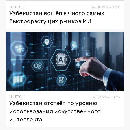
HI-TECH
24
.
06
.
2026
01
:
30
Узбекистан вошёл в число самых
быстрорастущих рынков ИИ
HI-TECH
29
.
05
.
2026
07
:
51
Узбекистан отстаёт по уровню
использования искусственного
интеллекта