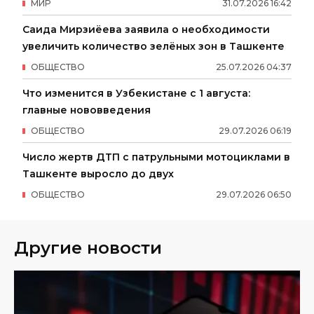
МИР
31
.
07
.
2026
16
:
42
Саида Мирзиёева заявила о необходимости
увеличить количество зелёных зон в Ташкенте
ОБЩЕСТВО
25
.
07
.
2026
04
:
37
Что изменится в Узбекистане с 1 августа:
главные нововведения
ОБЩЕСТВО
29
.
07
.
2026
06
:
19
Число жертв ДТП с патрульными мотоциклами в
Ташкенте выросло до двух
ОБЩЕСТВО
29
.
07
.
2026
06
:
50
Другие новости