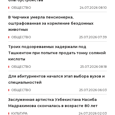
ОБЩЕСТВО
24
.
07
.
2026
08
:
10
В Чирчике умерла пенсионерка,
оштрафованная за кормление бездомных
животных
ОБЩЕСТВО
25
.
07
.
2026
07
:
39
Троих подозреваемых задержали под
Ташкентом при попытке продать тонну соляной
кислоты
ОБЩЕСТВО
25
.
07
.
2026
08
:
18
Для абитуриентов начался этап выбора вузов и
специальностей
ОБЩЕСТВО
25
.
07
.
2026
06
:
03
Заслуженная артистка Узбекистана Насиба
Мадрахимова скончалась в возрасте 80 лет
КУЛЬТУРА
24
.
07
.
2026
02
:
03