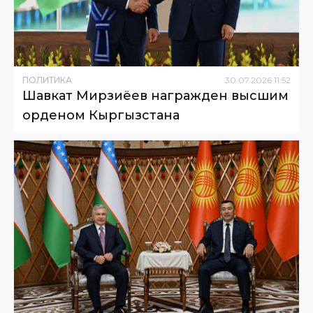
ПОЛИТИКА
30
.
07
.
2026
11
:
52
Шавкат Мирзиёев награжден высшим
орденом Кыргызстана