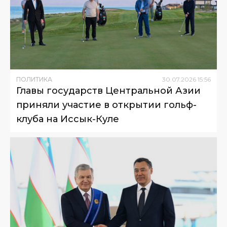
ПОЛИТИКА
30
.
07
.
2026
15
:
56
Главы государств Центральной Азии
приняли участие в открытии гольф-
клуба на Иссык-Куле