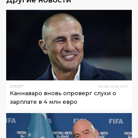
СПОРТ
06
.
08
.
2026
11
:
07
Каннаваро вновь опроверг слухи о
зарплате в 4 млн евро