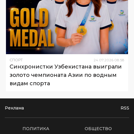
СПОРТ
24
.
07
.
2026
08
:
58
Синхронистки Узбекистана выиграли
золото чемпионата Азии по водным
видам спорта
Реклама
RSS
ПОЛИТИКА
ОБЩЕСТВО