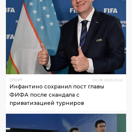
СПОРТ
06
.
08
.
2026
01
:
45
Инфантино сохранил пост главы
ФИФА после скандала с
приватизацией турниров