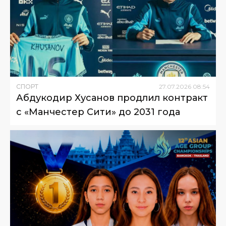
СПОРТ
27
.
07
.
2026
08
:
54
Абдукодир Хусанов продлил контракт
с «Манчестер Сити» до 2031 года