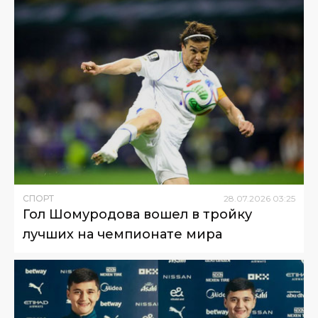
СПОРТ
28
.
07
.
2026
03
:
25
Гол Шомуродова вошел в тройку
лучших на чемпионате мира