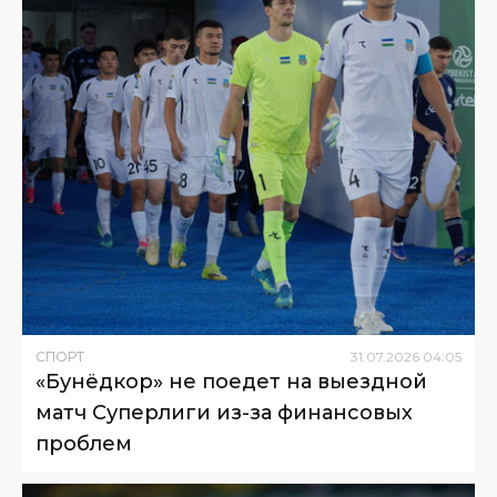
СПОРТ
31
.
07
.
2026
04
:
05
«Бунёдкор» не поедет на выездной
матч Суперлиги из-за финансовых
проблем