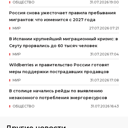
ОБЩЕСТВО
31
.
07
.
2026
19
:
00
Россия снова ужесточает правила пребывания
мигрантов: что изменится с 2027 года
МИР
27
.
07
.
2026
07
:
21
В Испании крупнейший миграционный кризис: в
Сеуту прорвались до 60 тысяч человек
МИР
31
.
07
.
2026
17
:
04
Wildberries и правительство России готовят
меры поддержки пострадавших продавцов
МИР
31
.
07
.
2026
17
:
08
В столице начались рейды по выявлению
незаконного потребления энергоресурсов
ОБЩЕСТВО
31
.
07
.
2026
16
:
43
Другие новости