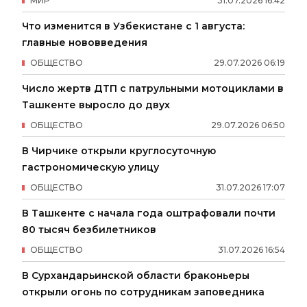
МИР
31
.
07
.
2026
16
:
42
Что изменится в Узбекистане с 1 августа:
главные нововведения
ОБЩЕСТВО
29
.
07
.
2026
06
:
19
Число жертв ДТП с патрульными мотоциклами в
Ташкенте выросло до двух
ОБЩЕСТВО
29
.
07
.
2026
06
:
50
В Чирчике открыли круглосуточную
гастрономическую улицу
ОБЩЕСТВО
31
.
07
.
2026
17
:
07
В Ташкенте с начала года оштрафовали почти
80 тысяч безбилетников
ОБЩЕСТВО
31
.
07
.
2026
16
:
54
В Сурхандарьинской области браконьеры
открыли огонь по сотрудникам заповедника