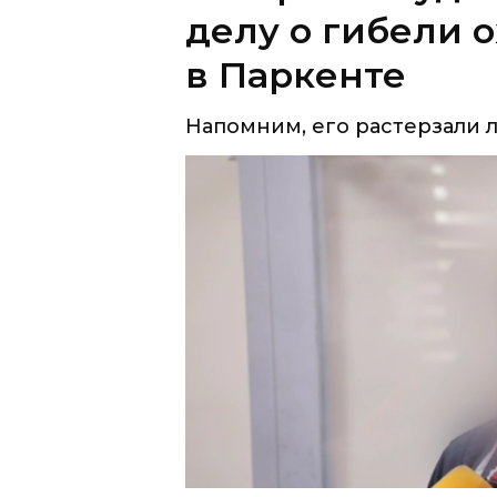
Напомним, его растерзали л
В Паркентском районном суде
охранника частного зоопарка.
Трагедия
произошла
17 декабря