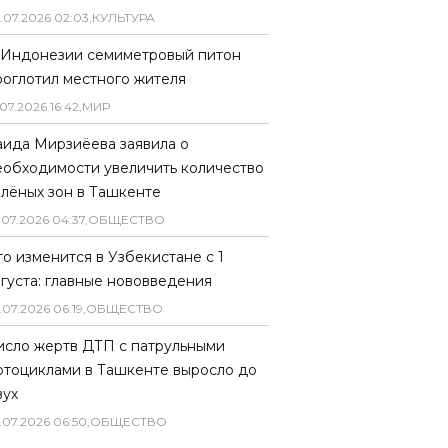
.
07
.
2026
02
:
03
,
КУЛЬТУРА
 Индонезии семиметровый питон
роглотил местного жителя
07
.
2026
16
:
42
,
МИР
аида Мирзиёева заявила о
еобходимости увеличить количество
елёных зон в Ташкенте
.
07
.
2026
04
:
37
,
ОБЩЕСТВО
то изменится в Узбекистане с 1
вгуста: главные нововведения
.
07
.
2026
06
:
19
,
ОБЩЕСТВО
исло жертв ДТП с патрульными
отоциклами в Ташкенте выросло до
вух
.
07
.
2026
06
:
50
,
ОБЩЕСТВО