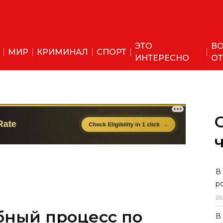
ЭТО
ВО
МИР
КРИМИНАЛ
СПОРТ
ИНТЕРЕСНО
ОТ
бный процесс по
В
р
охранника в зоопарке
25
В