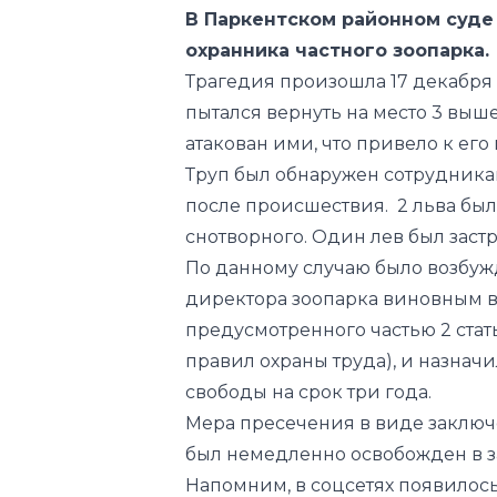
пытался вернуть на место 3 выш
атакован ими, что привело к его
Труп был обнаружен сотрудника
после происшествия. 2 льва бы
снотворного. Один лев был заст
По данному случаю было возбуж
директора зоопарка виновным 
предусмотренного частью 2 стат
правил охраны труда), и назнач
свободы на срок три года.
Мера пресечения в виде заключ
был немедленно освобожден в за
Напомним, в соцсетях появилось
сам зашел в помещение ко львам