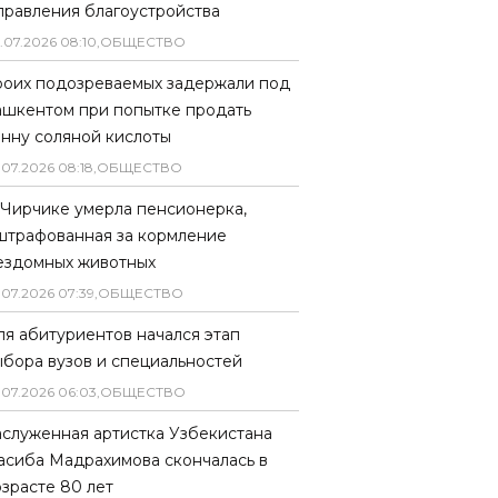
правления благоустройства
.
07
.
2026
08
:
10
,
ОБЩЕСТВО
роих подозреваемых задержали под
ашкентом при попытке продать
онну соляной кислоты
.
07
.
2026
08
:
18
,
ОБЩЕСТВО
 Чирчике умерла пенсионерка,
штрафованная за кормление
ездомных животных
.
07
.
2026
07
:
39
,
ОБЩЕСТВО
ля абитуриентов начался этап
ыбора вузов и специальностей
.
07
.
2026
06
:
03
,
ОБЩЕСТВО
аслуженная артистка Узбекистана
асиба Мадрахимова скончалась в
озрасте 80 лет