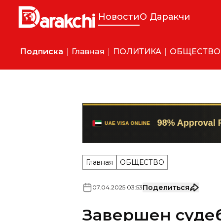
Новости
О Даракчи
Подписка
Главная
ПОЛИТИКА
ОБЩЕСТВО
Главная
ОБЩЕСТВО
Поделиться
07
.
04
.
2025
03
:
53
Завершен суде
делу о гибели 
в Паркенте