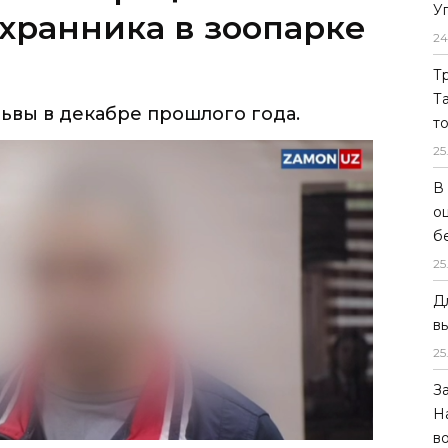
У
ьвы в декабре прошлого года.
24
Т
Т
т
25
В
о
б
25
Д
в
25
 завершился процесс по делу о гибели
З
Н
в
 2024 года. 44-летний сотрудник зоопарка