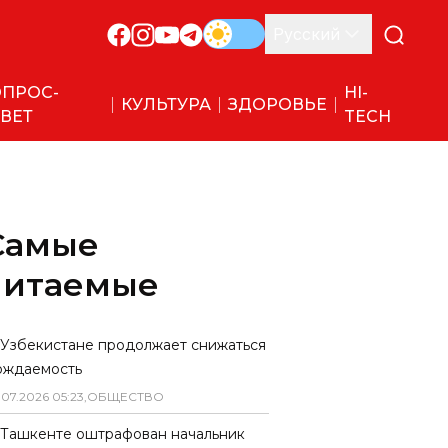
Русский
ПРОС-
HI-
КУЛЬТУРА
ЗДОРОВЬЕ
ВЕТ
TECH
Самые
читаемые
 Узбекистане продолжает снижаться
ождаемость
.
07
.
2026
05
:
23
,
ОБЩЕСТВО
 Ташкенте оштрафован начальник