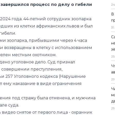
24
едших из клетки африканских львов и был
 гибели.
В
ми зоопарка, прибывшими через 4 часа
п
ли возвращены в клетку с использованием
31
.
релен местным охотником.
С
дено уголовное дело. Суд признал
н
в совершении преступления,
з
ьи 257 Уголовного кодекса (Нарушение
25
ил ему наказание в виде ограничения
Ч
а
ения под стражу была отменена, и мужчина
29
ле суда.
Ч
 видео снятое от первого лица - охранник
м
.
д
29