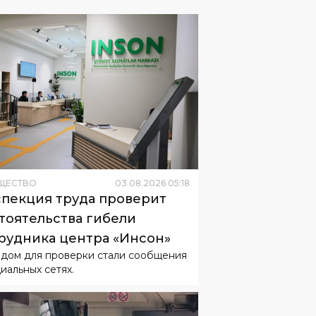
ЩЕСТВО
03
.
08
.
2026
05
:
18
пекция труда проверит
тоятельства гибели
рудника центра «Инсон»
дом для проверки стали сообщения
циальных сетях.