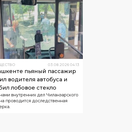
ЩЕСТВО
03
.
08
.
2026
04
:
13
ашкенте пьяный пассажир
ил водителя автобуса и
бил лобовое стекло
нами внутренних дел Чиланзарского
на проводится доследственная
ерка.