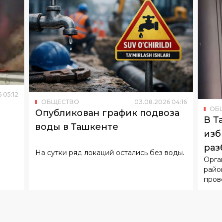
6
05
:
12
ОБЩЕСТВО
03
.
08
.
2026
04
:
16
ОБ
Опубликован график подвоза
В Т
воды в Ташкенте
изб
раз
На сутки ряд локаций остались без воды.
Орга
райо
пров