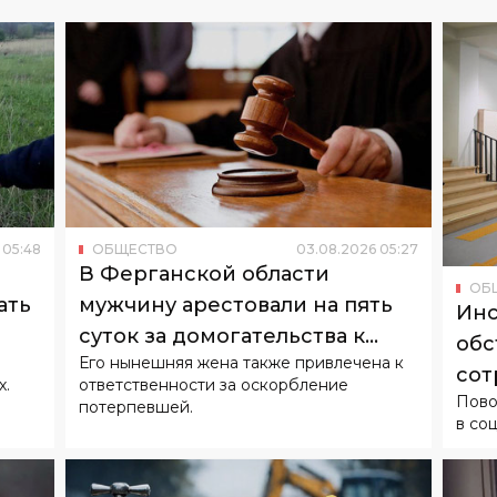
05
:
48
ОБЩЕСТВО
03
.
08
.
2026
05
:
27
В Ферганской области
ОБ
ать
мужчину арестовали на пять
Инс
суток за домогательства к
обс
Его нынешняя жена также привлечена к
бывшей супруге
сот
х.
ответственности за оскорбление
Пово
потерпевшей.
в со