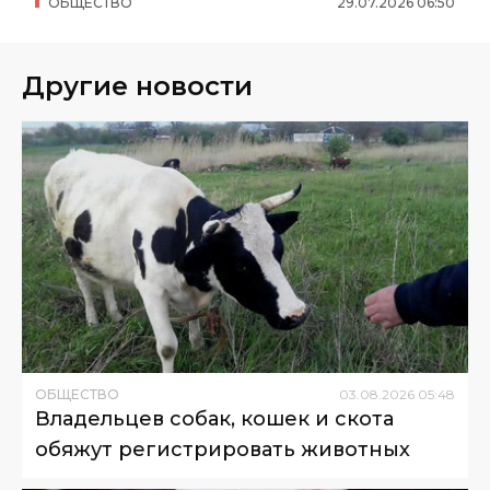
ОБЩЕСТВО
29
.
07
.
2026
06
:
50
Другие новости
ОБЩЕСТВО
03
.
08
.
2026
05
:
48
Владельцев собак, кошек и скота
обяжут регистрировать животных