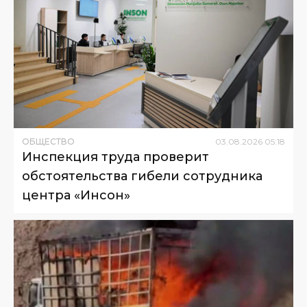
ОБЩЕСТВО
03
.
08
.
2026
05
:
18
Инспекция труда проверит
обстоятельства гибели сотрудника
центра «Инсон»