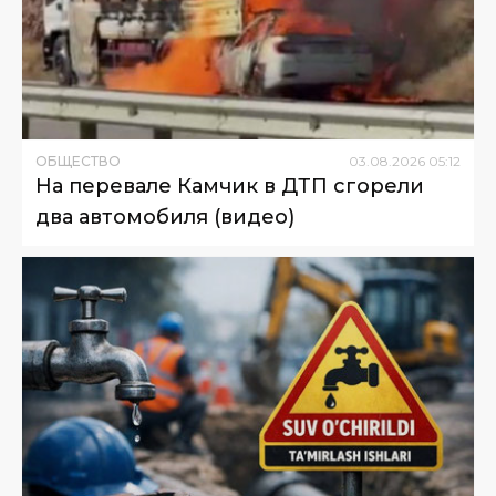
ОБЩЕСТВО
03
.
08
.
2026
05
:
12
На перевале Камчик в ДТП сгорели
два автомобиля (видео)