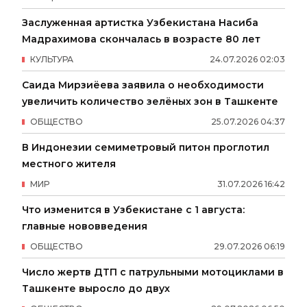
Заслуженная артистка Узбекистана Насиба
Мадрахимова скончалась в возрасте 80 лет
КУЛЬТУРА
24
.
07
.
2026
02
:
03
Саида Мирзиёева заявила о необходимости
увеличить количество зелёных зон в Ташкенте
ОБЩЕСТВО
25
.
07
.
2026
04
:
37
В Индонезии семиметровый питон проглотил
местного жителя
МИР
31
.
07
.
2026
16
:
42
Что изменится в Узбекистане с 1 августа:
главные нововведения
ОБЩЕСТВО
29
.
07
.
2026
06
:
19
Число жертв ДТП с патрульными мотоциклами в
Ташкенте выросло до двух