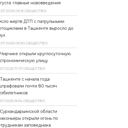
вгуста: главные нововведения
.
07
.
2026
06
:
19
,
ОБЩЕСТВО
исло жертв ДТП с патрульными
отоциклами в Ташкенте выросло до
вух
.
07
.
2026
06
:
50
,
ОБЩЕСТВО
 Чирчике открыли круглосуточную
астрономическую улицу
07
.
2026
17
:
07
,
ОБЩЕСТВО
 Ташкенте с начала года
штрафовали почти 80 тысяч
езбилетников
07
.
2026
16
:
54
,
ОБЩЕСТВО
 Сурхандарьинской области
раконьеры открыли огонь по
отрудникам заповедника