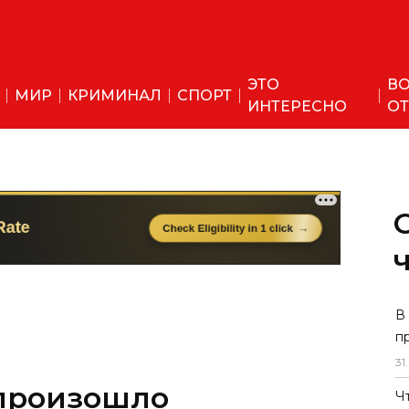
ЭТО
ВО
МИР
КРИМИНАЛ
СПОРТ
ИНТЕРЕСНО
ОТ
В
п
31
.
 произошло
Ч