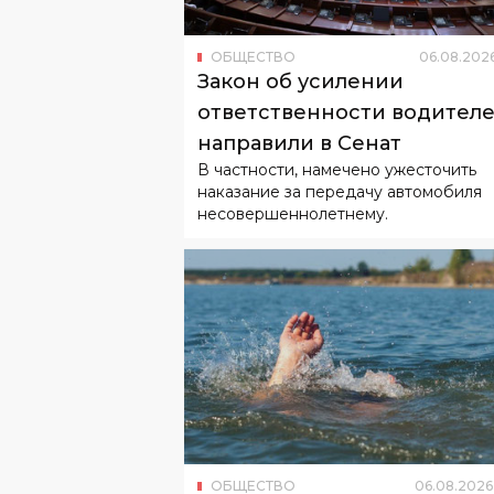
ОБЩЕСТВО
06
.
08
.
202
Закон об усилении
ответственности водител
направили в Сенат
В частности, намечено ужесточить
наказание за передачу автомобиля
несовершеннолетнему.
ОБЩЕСТВО
06
.
08
.
2026