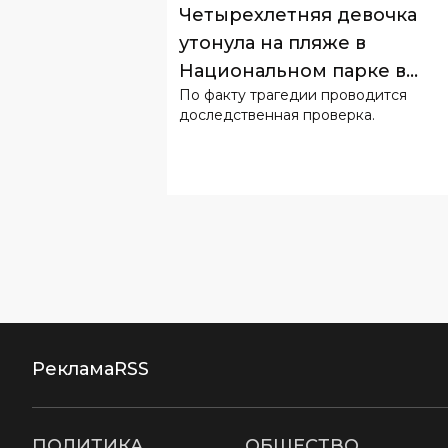
Четырехлетняя девочка
утонула на пляже в
Национальном парке в
По факту трагедии проводится
Ташкенте
доследственная проверка.
Реклама
RSS
ПОЛИТИКА
ОБЩЕСТВО