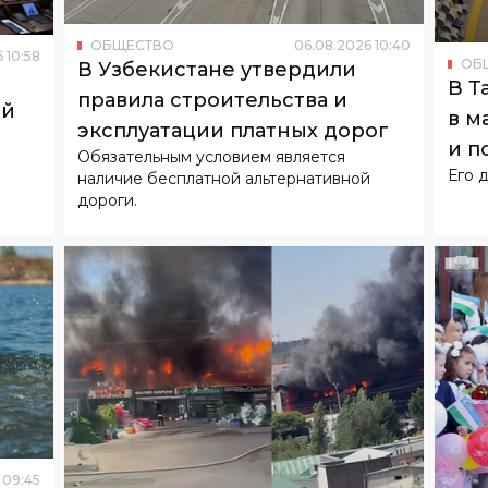
ОБЩЕСТВО
06
.
08
.
2026
10
:
40
6
10
:
58
ОБ
В Узбекистане утвердили
В Т
правила строительства и
ей
в м
эксплуатации платных дорог
и п
Обязательным условием является
Его 
наличие бесплатной альтернативной
дороги.
09
:
45