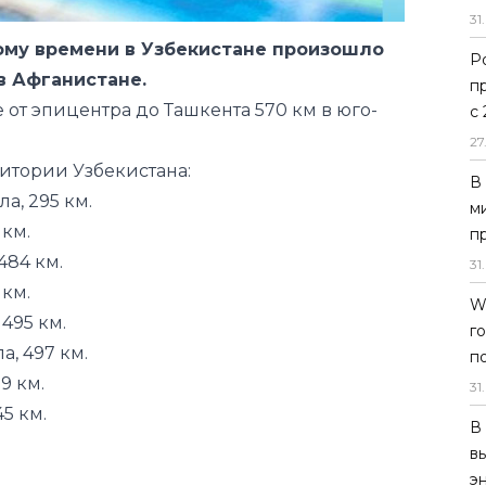
31
.
кому времени в Узбекистане произошло
Р
в Афганистане.
п
 от эпицентра до Ташкента 570 км в юго-
с
27
итории Узбекистана:
В
а, 295 км.
м
 км.
п
484 км.
31
.
 км.
W
495 км.
г
а, 497 км.
п
9 км.
31
.
45 км.
В
в
э