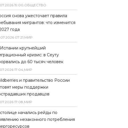
07
.
2026
19
:
00
,
ОБЩЕСТВО
оссия снова ужесточает правила
ребывания мигрантов: что изменится
 2027 года
.
07
.
2026
07
:
21
,
МИР
 Испании крупнейший
играционный кризис: в Сеуту
рорвались до 60 тысяч человек
07
.
2026
17
:
04
,
МИР
ildberries и правительство России
отовят меры поддержки
острадавших продавцов
07
.
2026
17
:
08
,
МИР
 столице начались рейды по
ыявлению незаконного потребления
нергоресурсов