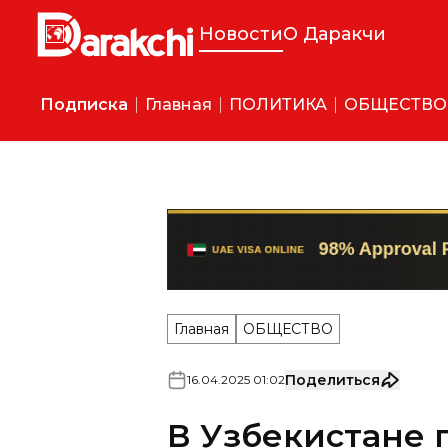
Новости
О Даракчи
Подписка
Главная
ПОЛИТИКА
ОБЩЕСТВО
Главная
ОБЩЕСТВО
Поделиться
16
.
04
.
2025
01
:
02
В Узбекистане