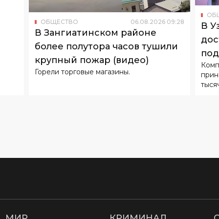
ОБ
ОБЩЕСТВО
06
.
08
.
2026
09
:
28
В У
В Зангиатинском районе
дос
более полутора часов тушили
под
крупный пожар (видео)
Комп
Горели торговые магазины.
прин
тыся
МИР
КРИМИНАЛ