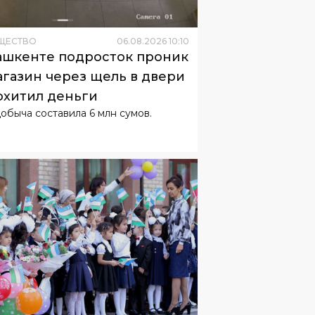
ЩЕСТВО
06
.
08
.
2026
10
:
10
ашкенте подросток проник
агазин через щель в двери
охитил деньги
добыча составила 6 млн сумов.