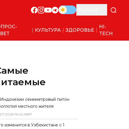
Русский
ПРОС-
HI-
КУЛЬТУРА
ЗДОРОВЬЕ
ВЕТ
TECH
Самые
читаемые
 Индонезии семиметровый питон
роглотил местного жителя
07
.
2026
16
:
42
,
МИР
то изменится в Узбекистане с 1