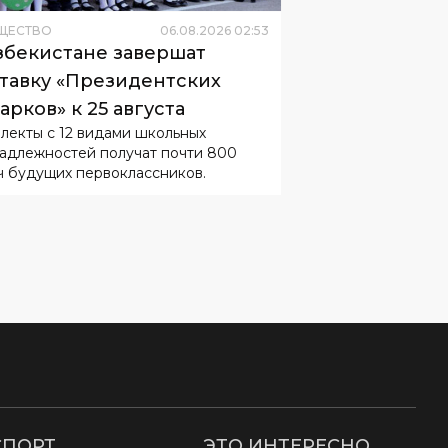
ЩЕСТВО
06
.
08
.
2026
02
:
53
збекистане завершат
тавку «Президентских
арков» к 25 августа
лекты с 12 видами школьных
адлежностей получат почти 800
ч будущих первоклассников.
СПОРТ
ЭТО ИНТЕРЕСНО