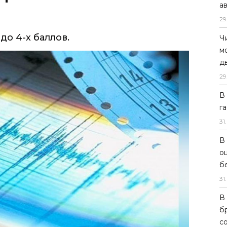
а
29
до 4-х баллов.
Ч
м
д
29
В
г
31
.
В
о
б
31
.
В
б
с