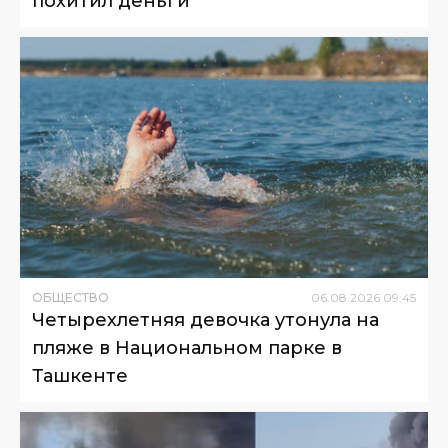
похитил деньги
ОБЩЕСТВО
06
.
08
.
2026
09
:
45
Четырехлетняя девочка утонула на
пляже в Национальном парке в
Ташкенте