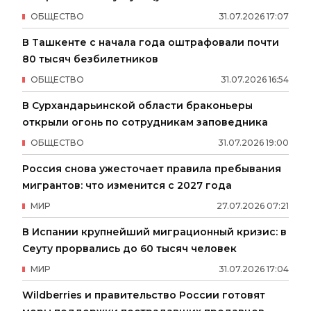
ОБЩЕСТВО
31
.
07
.
2026
17
:
07
В Ташкенте с начала года оштрафовали почти
80 тысяч безбилетников
ОБЩЕСТВО
31
.
07
.
2026
16
:
54
В Сурхандарьинской области браконьеры
открыли огонь по сотрудникам заповедника
ОБЩЕСТВО
31
.
07
.
2026
19
:
00
Россия снова ужесточает правила пребывания
мигрантов: что изменится с 2027 года
МИР
27
.
07
.
2026
07
:
21
В Испании крупнейший миграционный кризис: в
Сеуту прорвались до 60 тысяч человек
МИР
31
.
07
.
2026
17
:
04
Wildberries и правительство России готовят