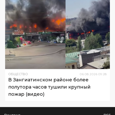
ОБЩЕСТВО
06
.
08
.
2026
09
:
28
В Зангиатинском районе более
полутора часов тушили крупный
пожар (видео)