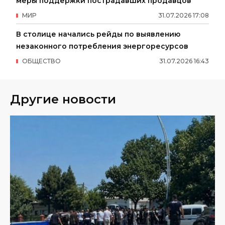
меры поддержки пострадавших продавцов
МИР
31
.
07
.
2026
17
:
08
В столице начались рейды по выявлению
незаконного потребления энергоресурсов
ОБЩЕСТВО
31
.
07
.
2026
16
:
43
Другие новости