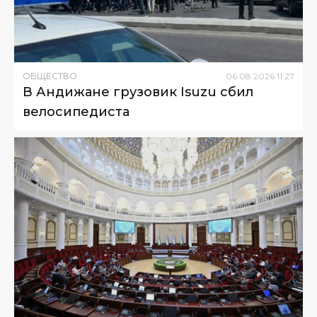
ОБЩЕСТВО
06
.
08
.
2026
11
:
27
В Андижане грузовик Isuzu сбил
велосипедиста