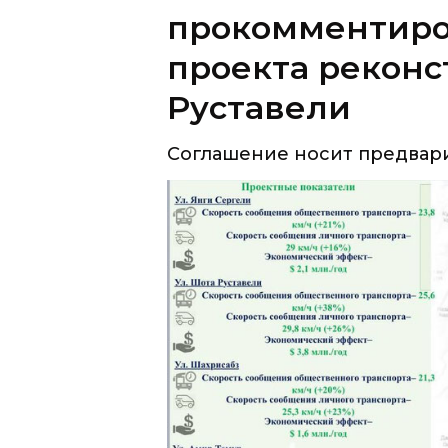
прокомментиро
проекта рекон
Руставели
Соглашение носит предвари