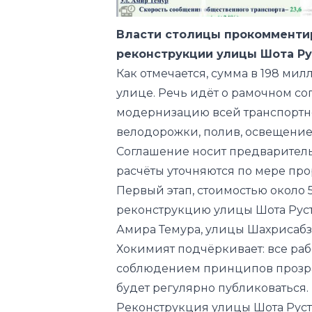
Власти столицы прокомменти
реконструкции улицы Шота Ру
Как отмечается, сумма в 198 мил
улице. Речь идёт о рамочном со
модернизацию всей транспортно
велодорожки, полив, освещение
Соглашение носит предваритель
расчёты уточняются по мере про
Первый этап, стоимостью около 
реконструкцию улицы Шота Руст
Амира Темура, улицы Шахрисабз 
Хокимият подчёркивает: все рабо
соблюдением принципов прозра
будет регулярно публиковаться.
Реконструкция улицы Шота Руст