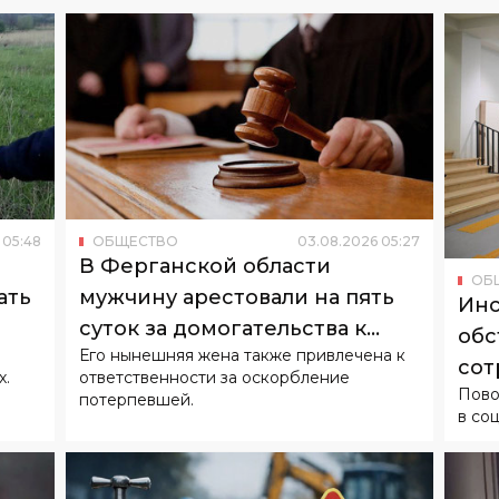
05
:
48
ОБЩЕСТВО
03
.
08
.
2026
05
:
27
В Ферганской области
ОБ
ать
мужчину арестовали на пять
Инс
суток за домогательства к
обс
Его нынешняя жена также привлечена к
бывшей супруге
сот
х.
ответственности за оскорбление
Пово
потерпевшей.
в со