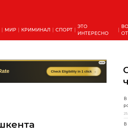
ЭТО
ВО
МИР
КРИМИНАЛ
СПОРТ
ИНТЕРЕСНО
ОТ
В
р
25
ашкента
В