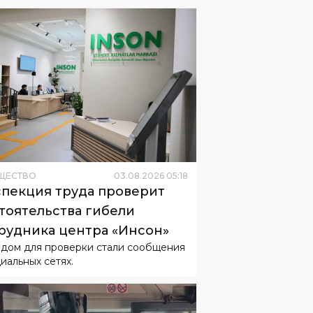
ЩЕСТВО
03
.
08
.
2026
05
:
18
пекция труда проверит
тоятельства гибели
рудника центра «Инсон»
дом для проверки стали сообщения
циальных сетях.