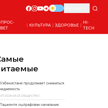
Русский
ПРОС-
HI-
КУЛЬТУРА
ЗДОРОВЬЕ
ВЕТ
TECH
Самые
читаемые
 Узбекистане продолжает снижаться
ождаемость
.
07
.
2026
05
:
23
,
ОБЩЕСТВО
 Ташкенте оштрафован начальник