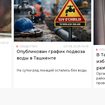
6
05
:
12
ОБЩЕСТВО
03
.
08
.
2026
04
:
16
ОБ
Опубликован график подвоза
В Т
воды в Ташкенте
изб
раз
На сутки ряд локаций остались без воды.
Орга
райо
пров