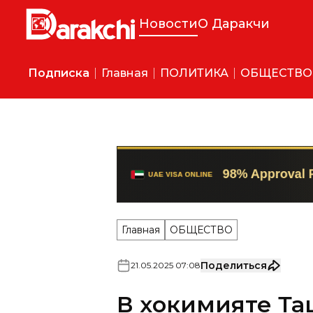
Новости
О Даракчи
Подписка
Главная
ПОЛИТИКА
ОБЩЕСТВО
Главная
ОБЩЕСТВО
Поделиться
21
.
05
.
2025
07
:
08
В хокимияте Т