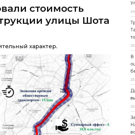
У
вали стоимость
24
струкции улицы Шота
Т
Т
т
тельный характер.
25
В
о
б
25
Д
в
25
З
Н
в