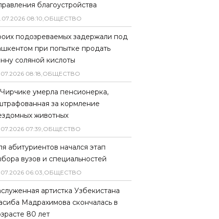
правления благоустройства
.
07
.
2026
08
:
10
,
ОБЩЕСТВО
роих подозреваемых задержали под
ашкентом при попытке продать
онну соляной кислоты
.
07
.
2026
08
:
18
,
ОБЩЕСТВО
 Чирчике умерла пенсионерка,
штрафованная за кормление
ездомных животных
.
07
.
2026
07
:
39
,
ОБЩЕСТВО
ля абитуриентов начался этап
ыбора вузов и специальностей
.
07
.
2026
06
:
03
,
ОБЩЕСТВО
аслуженная артистка Узбекистана
асиба Мадрахимова скончалась в
озрасте 80 лет