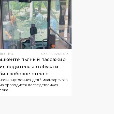
ЩЕСТВО
03
.
08
.
2026
04
:
13
ашкенте пьяный пассажир
ил водителя автобуса и
бил лобовое стекло
нами внутренних дел Чиланзарского
на проводится доследственная
ерка.