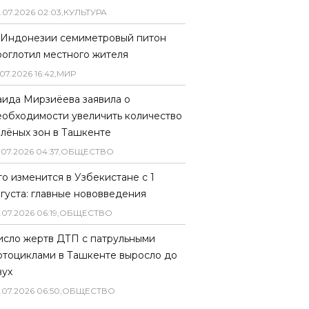
.
07
.
2026
02
:
03
,
КУЛЬТУРА
 Индонезии семиметровый питон
роглотил местного жителя
07
.
2026
16
:
42
,
МИР
аида Мирзиёева заявила о
еобходимости увеличить количество
елёных зон в Ташкенте
.
07
.
2026
04
:
37
,
ОБЩЕСТВО
то изменится в Узбекистане с 1
вгуста: главные нововведения
.
07
.
2026
06
:
19
,
ОБЩЕСТВО
исло жертв ДТП с патрульными
отоциклами в Ташкенте выросло до
вух
.
07
.
2026
06
:
50
,
ОБЩЕСТВО