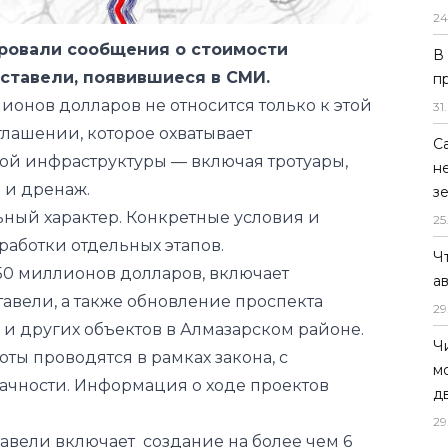
24
ровали сообщения о стоимости
В
ставели, появившиеся в СМИ.
п
лионов долларов не относится только к этой
31
.
глашении, которое охватывает
С
й инфраструктуры — включая тротуары,
н
 и дренаж.
з
ный характер. Конкретные условия и
25
работки отдельных этапов.
Ч
50 миллионов долларов, включает
а
авели, а также обновление проспекта
29
и других объектов в Алмазарском районе.
Ч
ты проводятся в рамках закона, с
м
чности. Информация о ходе проектов
д
29
авели включает создание на более чем 6