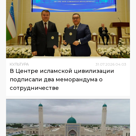
КУЛЬТУРА
31
.
07
.
2026
04
:
03
В Центре исламской цивилизации
подписали два меморандума о
сотрудничестве