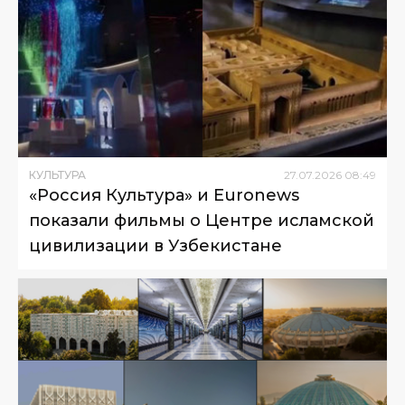
КУЛЬТУРА
27
.
07
.
2026
08
:
49
«Россия Культура» и Euronews
показали фильмы о Центре исламской
цивилизации в Узбекистане