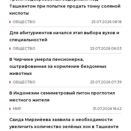
Ташкентом при попытке продать тонну соляной
кислоты
ОБЩЕСТВО
25
.
07
.
2026
08
:
18
Для абитуриентов начался этап выбора вузов и
специальностей
ОБЩЕСТВО
25
.
07
.
2026
06
:
03
В Чирчике умерла пенсионерка,
оштрафованная за кормление бездомных
животных
ОБЩЕСТВО
25
.
07
.
2026
07
:
39
В Индонезии семиметровый питон проглотил
местного жителя
МИР
31
.
07
.
2026
16
:
42
Саида Мирзиёева заявила о необходимости
увеличить количество зелёных зон в Ташкенте