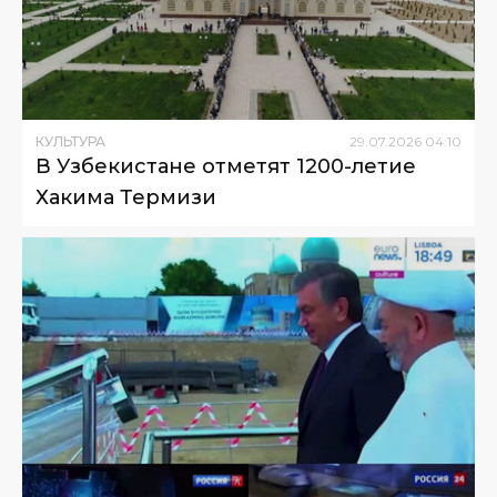
КУЛЬТУРА
29
.
07
.
2026
04
:
10
В Узбекистане отметят 1200-летие
Хакима Термизи