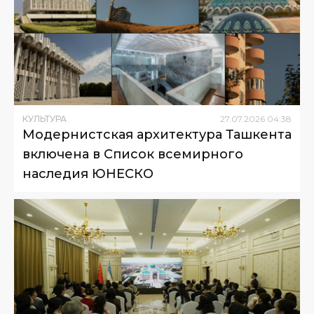
КУЛЬТУРА
27
.
07
.
2026
04
:
38
Модернистская архитектура Ташкента
включена в Список всемирного
наследия ЮНЕСКО