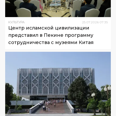
КУЛЬТУРА
25
.
07
.
2026
07
:
35
Центр исламской цивилизации
представил в Пекине программу
сотрудничества с музеями Китая