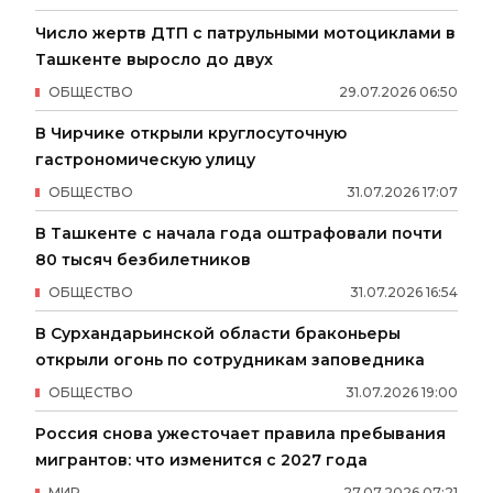
Число жертв ДТП с патрульными мотоциклами в
Ташкенте выросло до двух
ОБЩЕСТВО
29
.
07
.
2026
06
:
50
В Чирчике открыли круглосуточную
гастрономическую улицу
ОБЩЕСТВО
31
.
07
.
2026
17
:
07
В Ташкенте с начала года оштрафовали почти
80 тысяч безбилетников
ОБЩЕСТВО
31
.
07
.
2026
16
:
54
В Сурхандарьинской области браконьеры
открыли огонь по сотрудникам заповедника
ОБЩЕСТВО
31
.
07
.
2026
19
:
00
Россия снова ужесточает правила пребывания
мигрантов: что изменится с 2027 года
МИР
27
.
07
.
2026
07
:
21