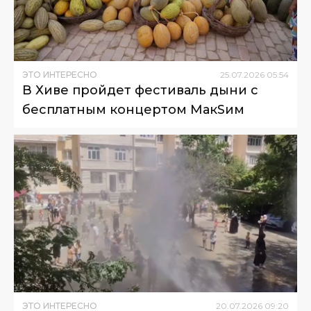
ЭТО ИНТЕРЕСНО
25
.
07
.
2026
05
:
54
В Хиве пройдет фестиваль дыни с
бесплатным концертом МакSим
ЭТО ИНТЕРЕСНО
20
.
07
.
2026
09
:
20