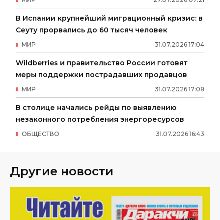
В Испании крупнейший миграционный кризис: в
Сеуту прорвались до 60 тысяч человек
МИР
31
.
07
.
2026
17
:
04
Wildberries и правительство России готовят
меры поддержки пострадавших продавцов
МИР
31
.
07
.
2026
17
:
08
В столице начались рейды по выявлению
незаконного потребления энергоресурсов
ОБЩЕСТВО
31
.
07
.
2026
16
:
43
Другие новости