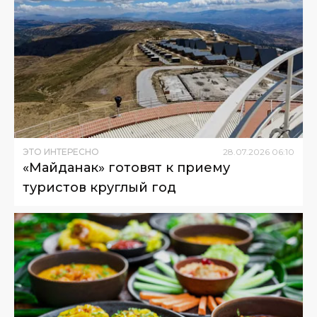
ЭТО ИНТЕРЕСНО
28
.
07
.
2026
06
:
10
«Майданак» готовят к приему
туристов круглый год