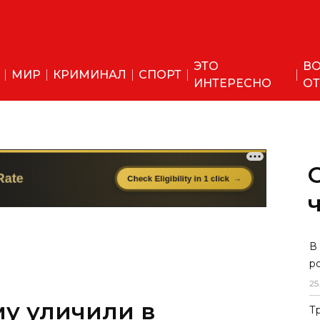
ЭТО
ВО
МИР
КРИМИНАЛ
СПОРТ
ИНТЕРЕСНО
ОТ
В
р
25
у уличили в
Т