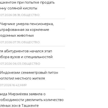
ашкентом при попытке продать
онну соляной кислоты
.
07
.
2026
08
:
18
,
ОБЩЕСТВО
 Чирчике умерла пенсионерка,
штрафованная за кормление
ездомных животных
.
07
.
2026
07
:
39
,
ОБЩЕСТВО
ля абитуриентов начался этап
ыбора вузов и специальностей
.
07
.
2026
06
:
03
,
ОБЩЕСТВО
 Индонезии семиметровый питон
роглотил местного жителя
07
.
2026
16
:
42
,
МИР
аида Мирзиёева заявила о
еобходимости увеличить количество
елёных зон в Ташкенте