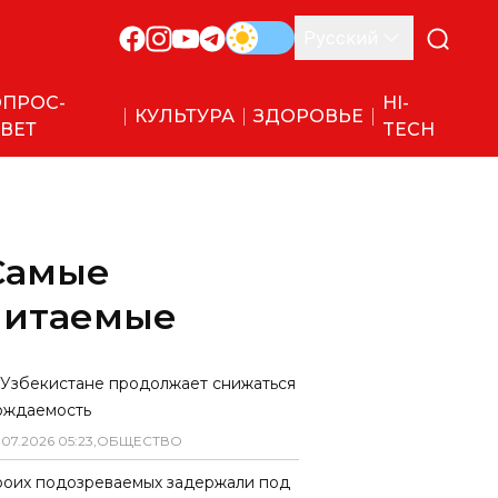
Русский
ПРОС-
HI-
КУЛЬТУРА
ЗДОРОВЬЕ
ВЕТ
TECH
Самые
читаемые
 Узбекистане продолжает снижаться
ождаемость
.
07
.
2026
05
:
23
,
ОБЩЕСТВО
роих подозреваемых задержали под