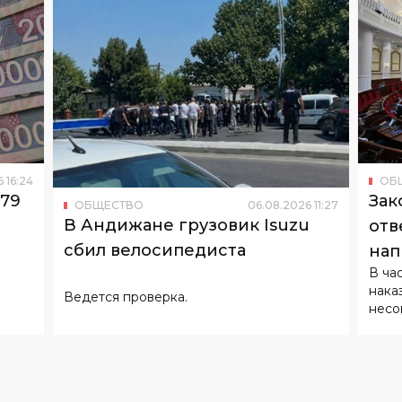
6
16
:
24
ОБ
179
Зак
ОБЩЕСТВО
06
.
08
.
2026
11
:
27
В Андижане грузовик Isuzu
отв
сбил велосипедиста
нап
В ча
нака
Ведется проверка.
несо