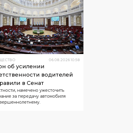
ЩЕСТВО
06
.
08
.
2026
10
:
58
он об усилении
етственности водителей
равили в Сенат
стности, намечено ужесточить
зание за передачу автомобиля
вершеннолетнему.