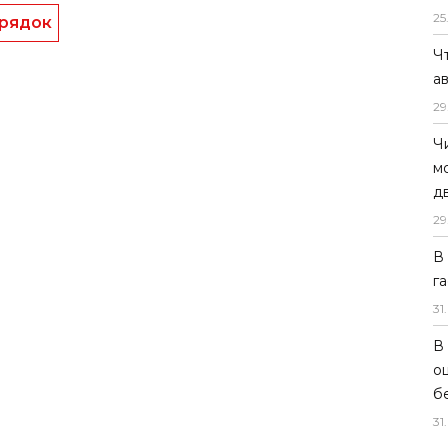
25
рядок
Ч
а
29
Ч
м
д
29
В
г
31
.
В
о
б
31
.