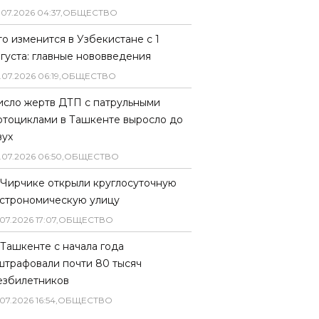
.
07
.
2026
04
:
37
,
ОБЩЕСТВО
то изменится в Узбекистане с 1
вгуста: главные нововведения
.
07
.
2026
06
:
19
,
ОБЩЕСТВО
исло жертв ДТП с патрульными
отоциклами в Ташкенте выросло до
вух
.
07
.
2026
06
:
50
,
ОБЩЕСТВО
 Чирчике открыли круглосуточную
астрономическую улицу
07
.
2026
17
:
07
,
ОБЩЕСТВО
 Ташкенте с начала года
штрафовали почти 80 тысяч
езбилетников
07
.
2026
16
:
54
,
ОБЩЕСТВО