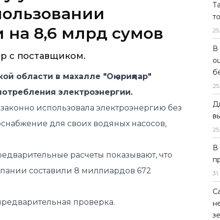
Т
пользовании
т
 на 8,6 млрд сумов
25
В
р с поставщиком.
о
б
й области в махалле "Оқ ариқлар"
25
потребления электроэнергии.
Д
езаконно использовала электроэнергию без
в
оснабжение для своих водяных насосов,
25
В
предварительные расчеты показывают, что
п
пании составили 8 миллиардов 672
31
.
С
предварительная проверка.
н
з