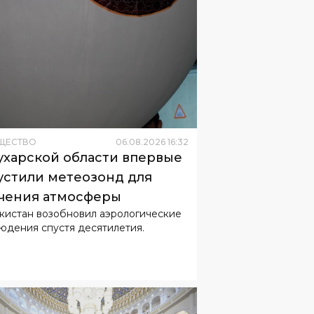
ЩЕСТВО
06
.
08
.
2026
16
:
32
ухарской области впервые
устили метеозонд для
чения атмосферы
кистан возобновил аэрологические
юдения спустя десятилетия.