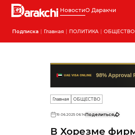
Новости
О Даракчи
Подписка
Главная
ПОЛИТИКА
ОБЩЕСТВО
Главная
ОБЩЕСТВО
Поделиться
19
.
06
.
2025
06
:
14
В Хорезме фирм