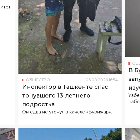
митет
ОБ
В Б
зап
ОБЩЕСТВО
06
.
08
.
2026
16
:
54
Инспектор в Ташкенте спас
изу
тонувшего 13-летнего
Узбе
набл
подростка
Он едва не утонул в канале «Бурижар».