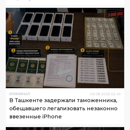
КРИМИНАЛ
06
.
08
.
2026
02
:
49
В Ташкенте задержали таможенника,
обещавшего легализовать незаконно
ввезенные iPhone