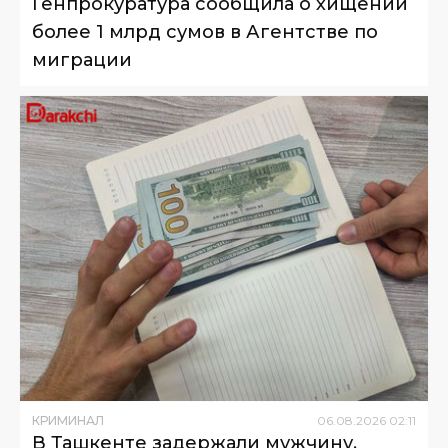
Генпрокуратура сообщила о хищении
более 1 млрд сумов в Агентстве по
миграции
КРИМИНАЛ
06
.
08
.
2026
02
:
11
В Ташкенте задержали мужчину,