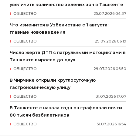
увеличить количество зелёных зон в Ташкенте
ОБЩЕСТВО
25
.
07
.
2026
04
:
37
Что изменится в Узбекистане с 1 августа:
главные нововведения
ОБЩЕСТВО
29
.
07
.
2026
06
:
19
Число жертв ДТП с патрульными мотоциклами в
Ташкенте выросло до двух
ОБЩЕСТВО
29
.
07
.
2026
06
:
50
В Чирчике открыли круглосуточную
гастрономическую улицу
ОБЩЕСТВО
31
.
07
.
2026
17
:
07
В Ташкенте с начала года оштрафовали почти
80 тысяч безбилетников
ОБЩЕСТВО
31
.
07
.
2026
16
:
54