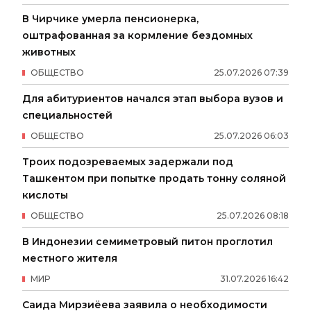
В Чирчике умерла пенсионерка,
оштрафованная за кормление бездомных
животных
ОБЩЕСТВО
25
.
07
.
2026
07
:
39
Для абитуриентов начался этап выбора вузов и
специальностей
ОБЩЕСТВО
25
.
07
.
2026
06
:
03
Троих подозреваемых задержали под
Ташкентом при попытке продать тонну соляной
кислоты
ОБЩЕСТВО
25
.
07
.
2026
08
:
18
В Индонезии семиметровый питон проглотил
местного жителя
МИР
31
.
07
.
2026
16
:
42
Саида Мирзиёева заявила о необходимости