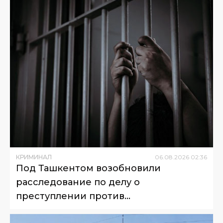
КРИМИНАЛ
06
.
08
.
2026
02
:
36
Под Ташкентом возобновили
расследование по делу о
преступлении против
несовершеннолетнего