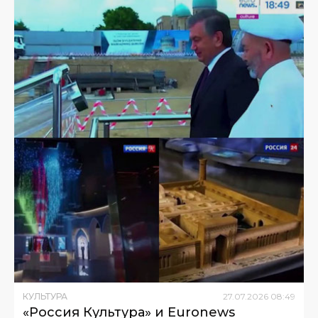
КУЛЬТУРА
27
.
07
.
2026
08
:
49
«Россия Культура» и Euronews