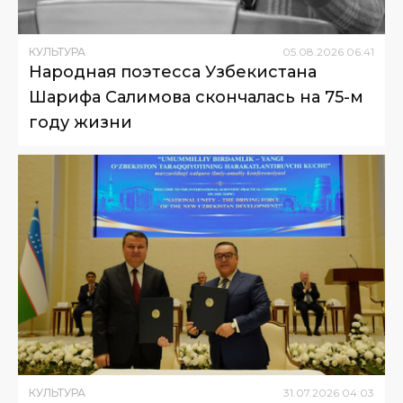
КУЛЬТУРА
05
.
08
.
2026
06
:
41
Народная поэтесса Узбекистана
Шарифа Салимова скончалась на 75-м
году жизни
КУЛЬТУРА
31
.
07
.
2026
04
:
03