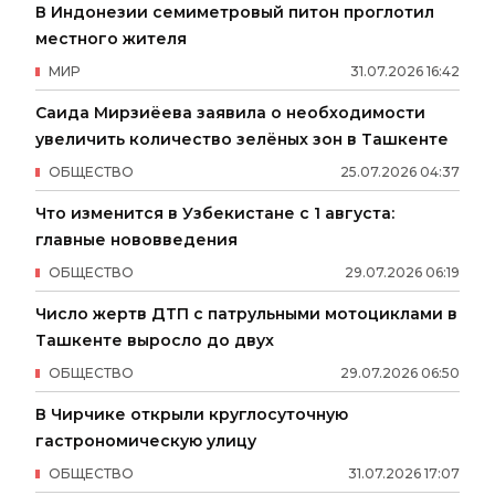
В Индонезии семиметровый питон проглотил
местного жителя
МИР
31
.
07
.
2026
16
:
42
Саида Мирзиёева заявила о необходимости
увеличить количество зелёных зон в Ташкенте
ОБЩЕСТВО
25
.
07
.
2026
04
:
37
Что изменится в Узбекистане с 1 августа:
главные нововведения
ОБЩЕСТВО
29
.
07
.
2026
06
:
19
Число жертв ДТП с патрульными мотоциклами в
Ташкенте выросло до двух
ОБЩЕСТВО
29
.
07
.
2026
06
:
50
В Чирчике открыли круглосуточную
гастрономическую улицу
ОБЩЕСТВО
31
.
07
.
2026
17
:
07