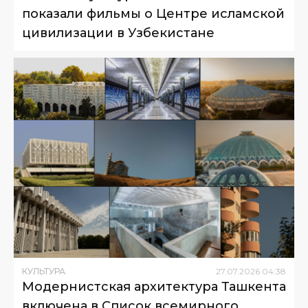
показали фильмы о Центре исламской
цивилизации в Узбекистане
КУЛЬТУРА
27
.
07
.
2026
04
:
38
Модернистская архитектура Ташкента
включена в Список всемирного