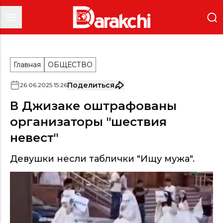
Главная
ОБЩЕСТВО
Поделиться
26
.
06
.
2025
15
:
26
В Джизаке оштрафованы
организаторы "шествия
невест"
Девушки несли таблички "Ищу мужа".