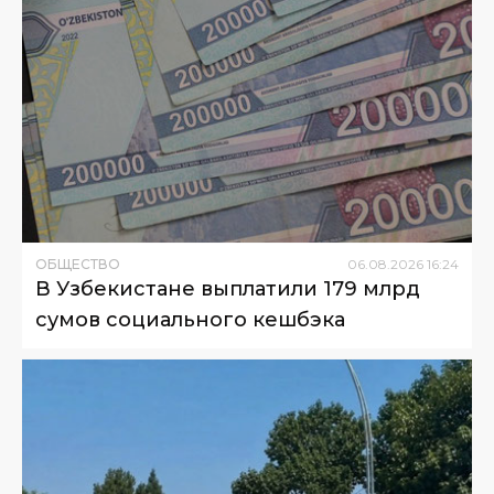
ОБЩЕСТВО
06
.
08
.
2026
16
:
24
В Узбекистане выплатили 179 млрд
сумов социального кешбэка