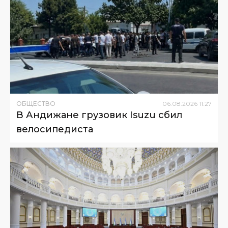
ОБЩЕСТВО
06
.
08
.
2026
11
:
27
В Андижане грузовик Isuzu сбил
велосипедиста