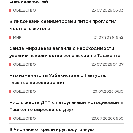
специальностей
ОБЩЕСТВО
25
.
07
.
2026
06
:
03
В Индонезии семиметровый питон проглотил
местного жителя
МИР
31
.
07
.
2026
16
:
42
Саида Мирзиёева заявила о необходимости
увеличить количество зелёных зон в Ташкенте
ОБЩЕСТВО
25
.
07
.
2026
04
:
37
Что изменится в Узбекистане с 1 августа:
главные нововведения
ОБЩЕСТВО
29
.
07
.
2026
06
:
19
Число жертв ДТП с патрульными мотоциклами в
Ташкенте выросло до двух
ОБЩЕСТВО
29
.
07
.
2026
06
:
50
В Чирчике открыли круглосуточную