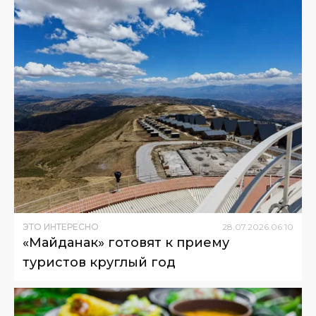
ЭТО ИНТЕРЕСНО
28
.
07
.
2026
06
:
10
«Майданак» готовят к приему
туристов круглый год