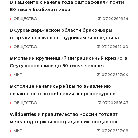
В Ташкенте с начала года оштрафовали почти
80 тысяч безбилетников
ОБЩЕСТВО
31
.
07
.
2026
16
:
54
В Сурхандарьинской области браконьеры
открыли огонь по сотрудникам заповедника
ОБЩЕСТВО
31
.
07
.
2026
19
:
00
В Испании крупнейший миграционный кризис: в
Сеуту прорвались до 60 тысяч человек
МИР
31
.
07
.
2026
17
:
04
В столице начались рейды по выявлению
незаконного потребления энергоресурсов
ОБЩЕСТВО
31
.
07
.
2026
16
:
43
Wildberries и правительство России готовят
меры поддержки пострадавших продавцов
МИР
31
.
07
.
2026
17
:
08