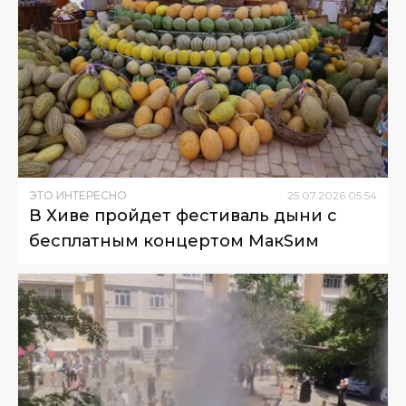
ЭТО ИНТЕРЕСНО
25
.
07
.
2026
05
:
54
В Хиве пройдет фестиваль дыни с
бесплатным концертом МакSим