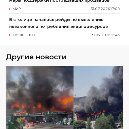
меры поддержки пострадавших продавцов
МИР
31
.
07
.
2026
17
:
08
В столице начались рейды по выявлению
незаконного потребления энергоресурсов
ОБЩЕСТВО
31
.
07
.
2026
16
:
43
Другие новости