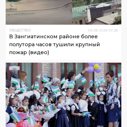
ОБЩЕСТВО
06
.
08
.
2026
09
:
28
В Зангиатинском районе более
полутора часов тушили крупный
пожар (видео)