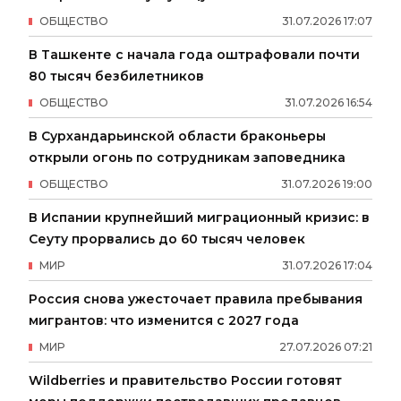
ОБЩЕСТВО
31
.
07
.
2026
17
:
07
В Ташкенте с начала года оштрафовали почти
80 тысяч безбилетников
ОБЩЕСТВО
31
.
07
.
2026
16
:
54
В Сурхандарьинской области браконьеры
открыли огонь по сотрудникам заповедника
ОБЩЕСТВО
31
.
07
.
2026
19
:
00
В Испании крупнейший миграционный кризис: в
Сеуту прорвались до 60 тысяч человек
МИР
31
.
07
.
2026
17
:
04
Россия снова ужесточает правила пребывания
мигрантов: что изменится с 2027 года
МИР
27
.
07
.
2026
07
:
21
Wildberries и правительство России готовят