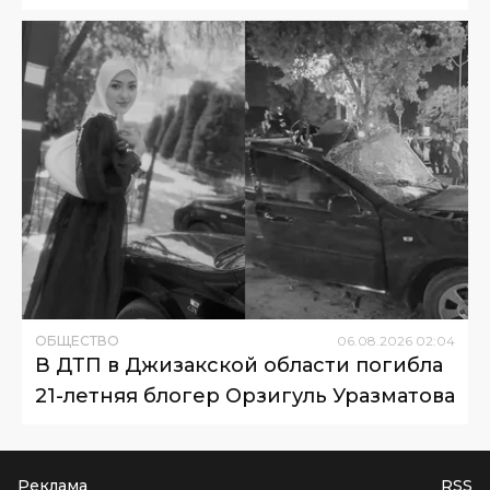
ОБЩЕСТВО
06
.
08
.
2026
02
:
04
В ДТП в Джизакской области погибла
21-летняя блогер Орзигуль Уразматова
Реклама
RSS