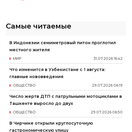
Самые читаемые
В Индонезии семиметровый питон проглотил
местного жителя
МИР
31
.
07
.
2026
16
:
42
Что изменится в Узбекистане с 1 августа:
главные нововведения
ОБЩЕСТВО
29
.
07
.
2026
06
:
19
Число жертв ДТП с патрульными мотоциклами в
Ташкенте выросло до двух
ОБЩЕСТВО
29
.
07
.
2026
06
:
50
В Чирчике открыли круглосуточную
гастрономическую улицу