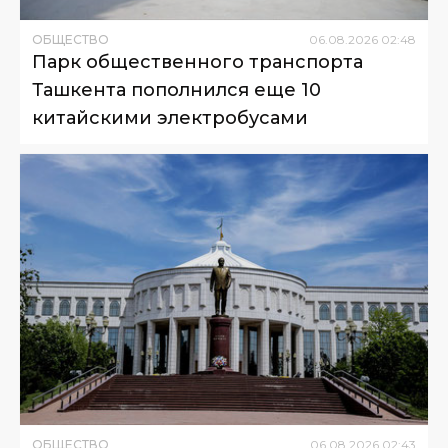
ОБЩЕСТВО
06
.
08
.
2026
02
:
48
Парк общественного транспорта
Ташкента пополнился еще 10
китайскими электробусами
ОБЩЕСТВО
06
.
08
.
2026
02
:
43