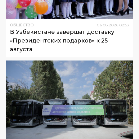
ОБЩЕСТВО
06
.
08
.
2026
02
:
53
В Узбекистане завершат доставку
«Президентских подарков» к 25
августа