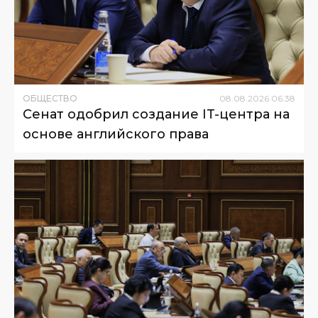
ОБЩЕСТВО
08
.
08
.
2026
06
:
38
Сенат одобрил создание IT-центра на
основе английского права