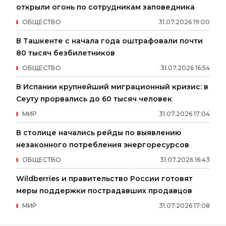
открыли огонь по сотрудникам заповедника
ОБЩЕСТВО
31
.
07
.
2026
19
:
00
В Ташкенте с начала года оштрафовали почти
80 тысяч безбилетников
ОБЩЕСТВО
31
.
07
.
2026
16
:
54
В Испании крупнейший миграционный кризис: в
Сеуту прорвались до 60 тысяч человек
МИР
31
.
07
.
2026
17
:
04
В столице начались рейды по выявлению
незаконного потребления энергоресурсов
ОБЩЕСТВО
31
.
07
.
2026
16
:
43
Wildberries и правительство России готовят
меры поддержки пострадавших продавцов
МИР
31
.
07
.
2026
17
:
08