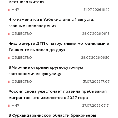
местного жителя
МИР
31
.
07
.
2026
16
:
42
Что изменится в Узбекистане с 1 августа:
главные нововведения
ОБЩЕСТВО
29
.
07
.
2026
06
:
19
Число жертв ДТП с патрульными мотоциклами в
Ташкенте выросло до двух
ОБЩЕСТВО
29
.
07
.
2026
06
:
50
В Чирчике открыли круглосуточную
гастрономическую улицу
ОБЩЕСТВО
31
.
07
.
2026
17
:
07
Россия снова ужесточает правила пребывания
мигрантов: что изменится с 2027 года
МИР
27
.
07
.
2026
07
:
21
В Сурхандарьинской области браконьеры