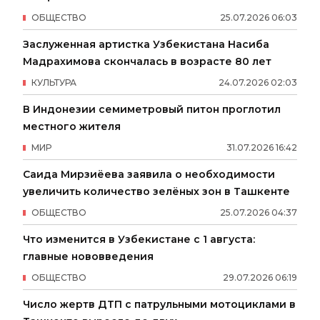
ОБЩЕСТВО
25
.
07
.
2026
06
:
03
Заслуженная артистка Узбекистана Насиба
Мадрахимова скончалась в возрасте 80 лет
КУЛЬТУРА
24
.
07
.
2026
02
:
03
В Индонезии семиметровый питон проглотил
местного жителя
МИР
31
.
07
.
2026
16
:
42
Саида Мирзиёева заявила о необходимости
увеличить количество зелёных зон в Ташкенте
ОБЩЕСТВО
25
.
07
.
2026
04
:
37
Что изменится в Узбекистане с 1 августа:
главные нововведения
ОБЩЕСТВО
29
.
07
.
2026
06
:
19
Число жертв ДТП с патрульными мотоциклами в