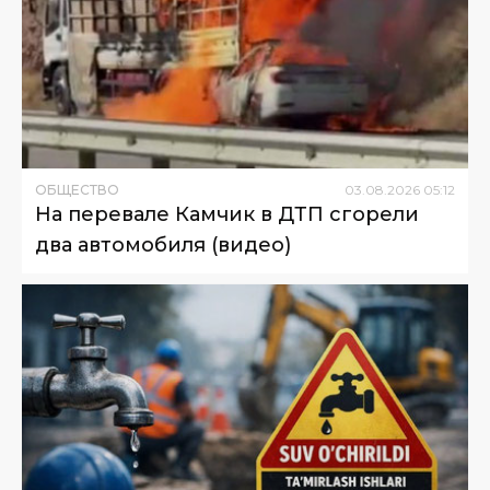
ОБЩЕСТВО
03
.
08
.
2026
05
:
12
На перевале Камчик в ДТП сгорели
два автомобиля (видео)