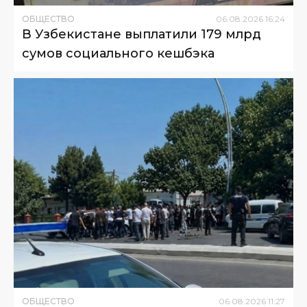
ОБЩЕСТВО
06
.
08
.
2026
16
:
24
В Узбекистане выплатили 179 млрд
сумов социального кешбэка
ОБЩЕСТВО
06
.
08
.
2026
11
:
27