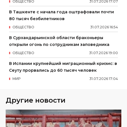
ОБЩЕСТВО
31
.
07
.
2026
17
:
07
В Ташкенте с начала года оштрафовали почти
80 тысяч безбилетников
ОБЩЕСТВО
31
.
07
.
2026
16
:
54
В Сурхандарьинской области браконьеры
открыли огонь по сотрудникам заповедника
ОБЩЕСТВО
31
.
07
.
2026
19
:
00
В Испании крупнейший миграционный кризис: в
Сеуту прорвались до 60 тысяч человек
МИР
31
.
07
.
2026
17
:
04
Другие новости