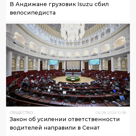
В Андижане грузовик Isuzu сбил
велосипедиста
ОБЩЕСТВО
06
.
08
.
2026
10
:
58
Закон об усилении ответственности
водителей направили в Сенат