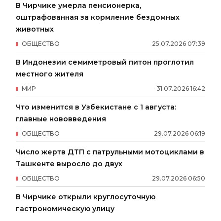
В Чирчике умерла пенсионерка,
оштрафованная за кормление бездомных
животных
ОБЩЕСТВО
25
.
07
.
2026
07
:
39
В Индонезии семиметровый питон проглотил
местного жителя
МИР
31
.
07
.
2026
16
:
42
Что изменится в Узбекистане с 1 августа:
главные нововведения
ОБЩЕСТВО
29
.
07
.
2026
06
:
19
Число жертв ДТП с патрульными мотоциклами в
Ташкенте выросло до двух
ОБЩЕСТВО
29
.
07
.
2026
06
:
50
В Чирчике открыли круглосуточную
гастрономическую улицу