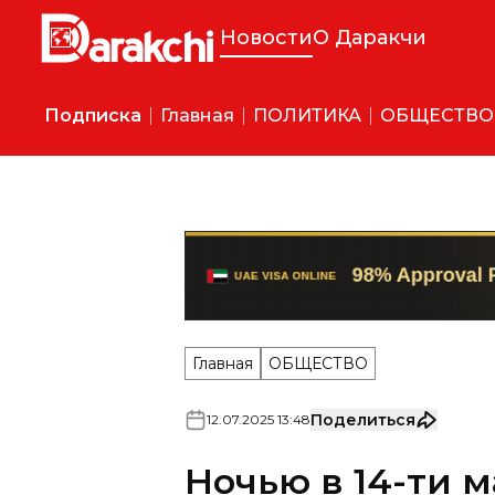
Новости
О Даракчи
Подписка
Главная
ПОЛИТИКА
ОБЩЕСТВО
Главная
ОБЩЕСТВО
Поделиться
12
.
07
.
2025
13
:
48
Ночью в 14-ти 
Яккасарая откл
Это связано с ремонтным р