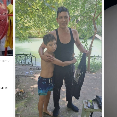
6
16
:
57
митет
ОБ