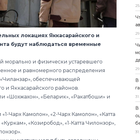
25
дельных локациях Яккасарайского и
Ч
ента будут наблюдаться временные
а
29
ной морально и физически устаревшего
менное и равномерного распределения
Ч
м
В «Чиланзар», обеспечивающей
д
о и Яккасарайского районов.
29
ли «Шохжахон», «Беларик», «Ракатбоши» и
В
г
«1-Чарх Камолон», «2-Чарх Камолон», «Катта
31
.
 «Куркам», «Козиробод», «1-Катта Чилонзор»,
лонзор».
В
нных участках могут быть завершены
о
б
.
31
.
лектрические сети» приносит извинения