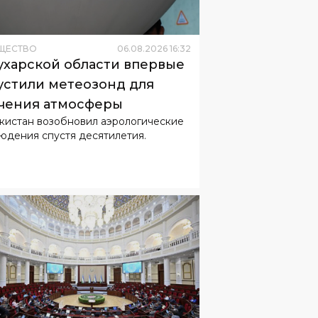
ухарской области впервые
устили метеозонд для
чения атмосферы
кистан возобновил аэрологические
юдения спустя десятилетия.
ЩЕСТВО
06
.
08
.
2026
10
:
58