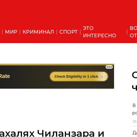
ЭТО
ВО
МИР
КРИМИНАЛ
СПОРТ
ИНТЕРЕСНО
ОТ
махалях Чиланзара и
В
р
ючат свет
25
Д
аботами.