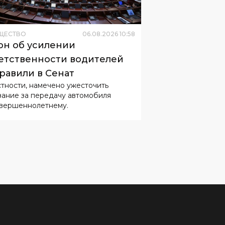
он об усилении
етственности водителей
равили в Сенат
стности, намечено ужесточить
зание за передачу автомобиля
вершеннолетнему.