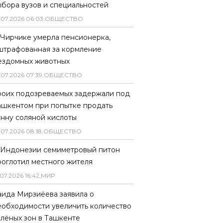
ыбора вузов и специальностей
.
07
.
2026
06
:
03
,
ОБЩЕСТВО
 Чирчике умерла пенсионерка,
штрафованная за кормление
ездомных животных
.
07
.
2026
07
:
39
,
ОБЩЕСТВО
роих подозреваемых задержали под
ашкентом при попытке продать
онну соляной кислоты
.
07
.
2026
08
:
18
,
ОБЩЕСТВО
 Индонезии семиметровый питон
роглотил местного жителя
07
.
2026
16
:
42
,
МИР
аида Мирзиёева заявила о
еобходимости увеличить количество
елёных зон в Ташкенте