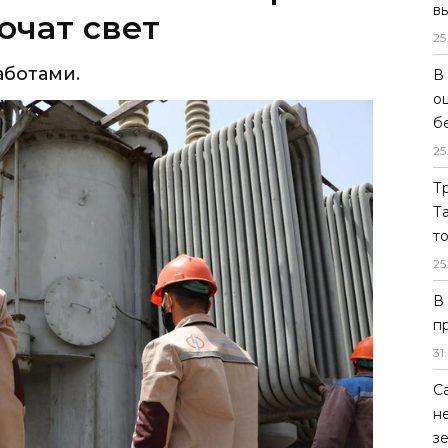
в
25
В
о
б
25
Т
Т
т
25
В
п
31
.
С
н
з