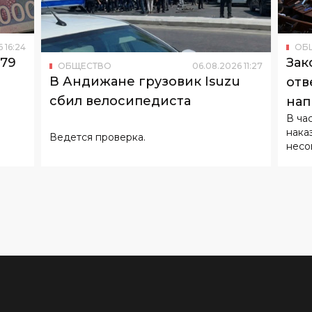
179
Зак
ОБЩЕСТВО
06
.
08
.
2026
11
:
27
В Андижане грузовик Isuzu
отв
сбил велосипедиста
нап
В ча
нака
Ведется проверка.
несо