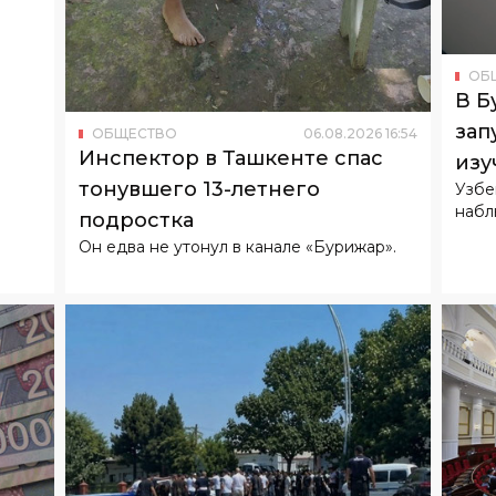
В Б
зап
ОБЩЕСТВО
06
.
08
.
2026
16
:
54
Инспектор в Ташкенте спас
изу
тонувшего 13-летнего
Узбе
набл
подростка
Он едва не утонул в канале «Бурижар».
6
16
:
24
ОБ