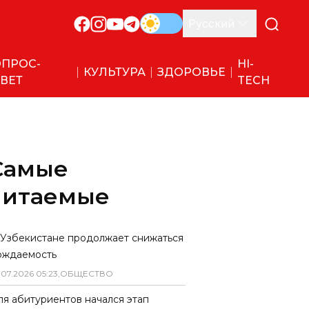
Русский
ПРОС-
HI-
КУЛЬТУРА
ЗДОРОВЬЕ
ВЕТ
TECH
Самые
читаемые
 Узбекистане продолжает снижаться
ождаемость
.
07
.
2026
05
:
23
,
ОБЩЕСТВО
ля абитуриентов начался этап