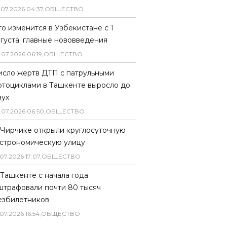
.
07
.
2026
04
:
37
,
ОБЩЕСТВО
то изменится в Узбекистане с 1
вгуста: главные нововведения
.
07
.
2026
06
:
19
,
ОБЩЕСТВО
исло жертв ДТП с патрульными
отоциклами в Ташкенте выросло до
вух
.
07
.
2026
06
:
50
,
ОБЩЕСТВО
 Чирчике открыли круглосуточную
астрономическую улицу
07
.
2026
17
:
07
,
ОБЩЕСТВО
 Ташкенте с начала года
штрафовали почти 80 тысяч
езбилетников
07
.
2026
16
:
54
,
ОБЩЕСТВО