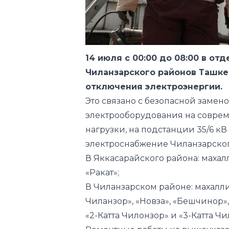
14 июля с 00:00 до 08:00 в от
Чиланзарского районов Ташк
отключения электроэнергии.
Это связано с безопасной заме
электрооборудования на совре
нагрузки, на подстанции 35/6 к
электроснабжение Чиланзарског
В Яккасарайского района: махал
«Ракат»;
В Чиланзарском районе: махалли 
Чиланзор», «Новза», «Бешчинор»,
«2-Катта Чилонзор» и «3-Катта Чи
Ремонтные работы на вышеуказа
раньше запланированного срока
ООО «Ташкентские городские э