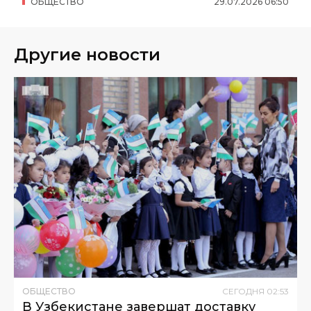
ОБЩЕСТВО
29
.
07
.
2026
06
:
50
Другие новости
ОБЩЕСТВО
СЕГОДНЯ
02
:
53
В Узбекистане завершат доставку