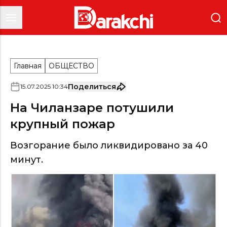
Главная
ОБЩЕСТВО
Поделиться
15
.
07
.
2025
10
:
34
На Чиланзаре потушили
крупный пожар
Возгорание было ликвидировано за 40
минут.