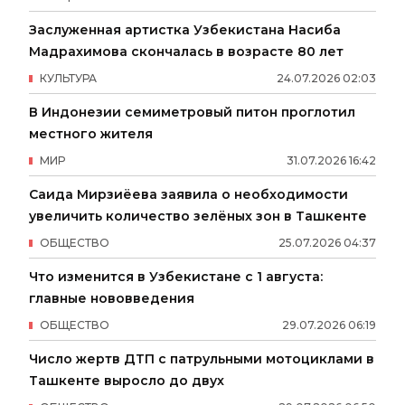
Заслуженная артистка Узбекистана Насиба
Мадрахимова скончалась в возрасте 80 лет
КУЛЬТУРА
24
.
07
.
2026
02
:
03
В Индонезии семиметровый питон проглотил
местного жителя
МИР
31
.
07
.
2026
16
:
42
Саида Мирзиёева заявила о необходимости
увеличить количество зелёных зон в Ташкенте
ОБЩЕСТВО
25
.
07
.
2026
04
:
37
Что изменится в Узбекистане с 1 августа:
главные нововведения
ОБЩЕСТВО
29
.
07
.
2026
06
:
19
Число жертв ДТП с патрульными мотоциклами в
Ташкенте выросло до двух